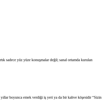
 Artık sadece yüz yüze konuşmalar değil; sanal ortamda kurulan
yıllar boyunca emek verdiği iş yeri ya da bir kahve köşesidir “Sizin