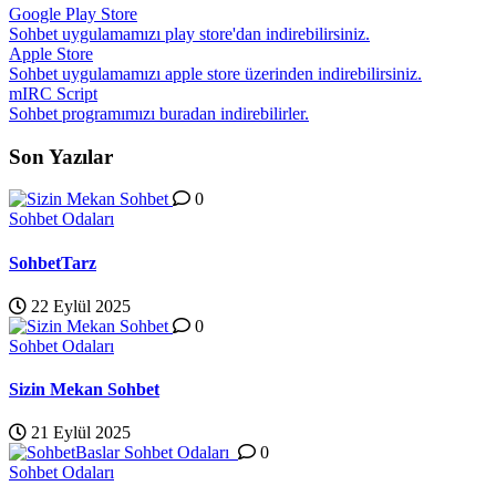
Google Play Store
Sohbet uygulamamızı play store'dan indirebilirsiniz.
Apple Store
Sohbet uygulamamızı apple store üzerinden indirebilirsiniz.
mIRC Script
Sohbet programımızı buradan indirebilirler.
Son Yazılar
0
Sohbet Odaları
SohbetTarz
22 Eylül 2025
0
Sohbet Odaları
Sizin Mekan Sohbet
21 Eylül 2025
0
Sohbet Odaları