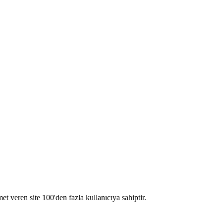
et veren site 100'den fazla kullanıcıya sahiptir.