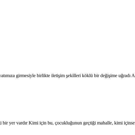
atımıza girmesiyle birlikte iletişim şekilleri köklü bir değişime uğradı
 bir yer vardır Kimi için bu, çocukluğunun geçtiği mahalle, kimi içinse 