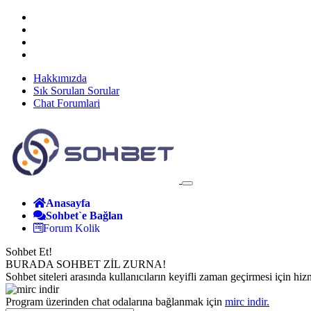
Hakkımızda
Sık Sorulan Sorular
Chat Forumlari
Anasayfa
Sohbet`e Bağlan
Forum Kolik
Sohbet Et!
BURADA SOHBET ZİL ZURNA!
Sohbet siteleri arasında kullanıcıların keyifli zaman geçirmesi için hizm
Program üzerinden chat odalarına bağlanmak için
mirc indir.