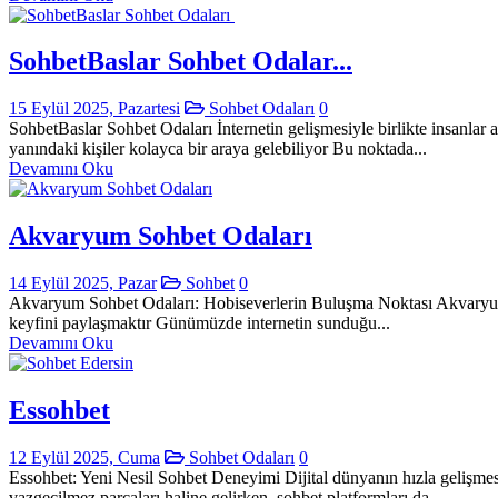
SohbetBaslar Sohbet Odalar...
15 Eylül 2025, Pazartesi
Sohbet Odaları
0
SohbetBaslar Sohbet Odaları İnternetin gelişmesiyle birlikte insanlar 
yanındaki kişiler kolayca bir araya gelebiliyor Bu noktada...
Devamını Oku
Akvaryum Sohbet Odaları
14 Eylül 2025, Pazar
Sohbet
0
Akvaryum Sohbet Odaları: Hobiseverlerin Buluşma Noktası Akvaryum ho
keyfini paylaşmaktır Günümüzde internetin sunduğu...
Devamını Oku
Essohbet
12 Eylül 2025, Cuma
Sohbet Odaları
0
Essohbet: Yeni Nesil Sohbet Deneyimi Dijital dünyanın hızla gelişmes
vazgeçilmez parçaları haline gelirken, sohbet platformları da...