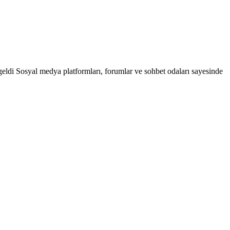
geldi Sosyal medya platformları, forumlar ve sohbet odaları sayesinde