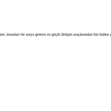
 insanları bir araya getiren en güçlü iletişim araçlarından biri haline 