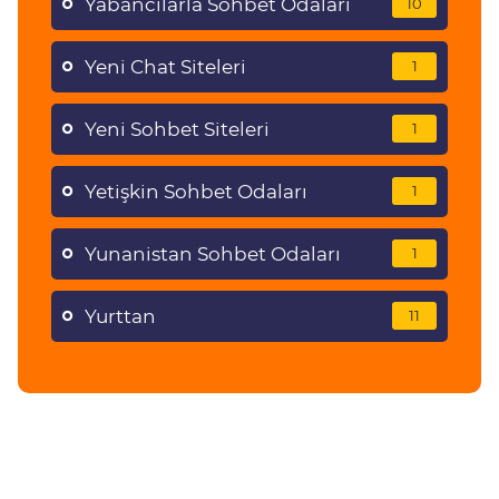
Yabancılarla Sohbet Odaları
10
Yeni Chat Siteleri
1
Yeni Sohbet Siteleri
1
Yetişkin Sohbet Odaları
1
Yunanistan Sohbet Odaları
1
Yurttan
11