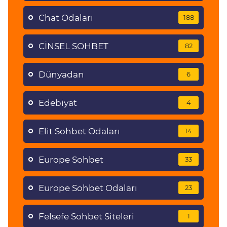
Chat Odaları
188
CİNSEL SOHBET
82
Dünyadan
6
Edebiyat
4
Elit Sohbet Odaları
14
Europe Sohbet
33
Europe Sohbet Odaları
23
Felsefe Sohbet Siteleri
1