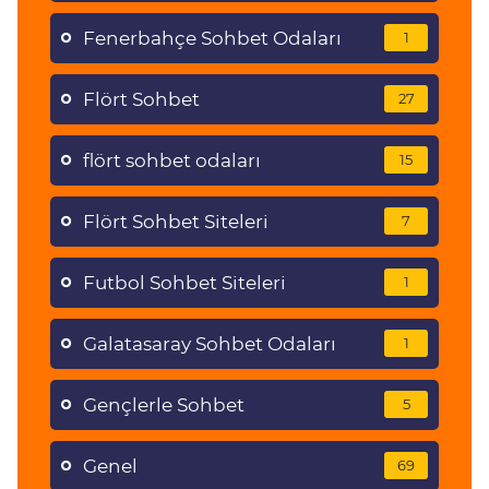
Fenerbahçe Sohbet Odaları
1
Flört Sohbet
27
flört sohbet odaları
15
Flört Sohbet Siteleri
7
Futbol Sohbet Siteleri
1
Galatasaray Sohbet Odaları
1
Gençlerle Sohbet
5
Genel
69