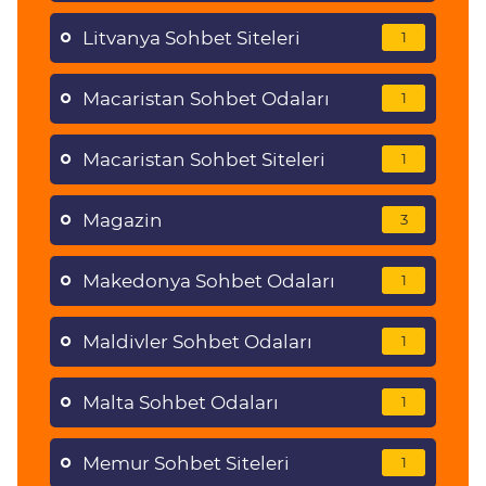
Litvanya Sohbet Siteleri
1
Macaristan Sohbet Odaları
1
Macaristan Sohbet Siteleri
1
Magazin
3
Makedonya Sohbet Odaları
1
Maldivler Sohbet Odaları
1
Malta Sohbet Odaları
1
Memur Sohbet Siteleri
1