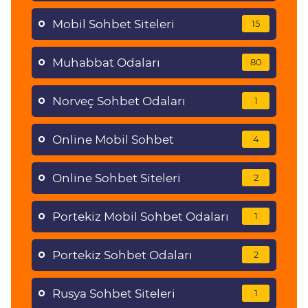
Mobil Sohbet Siteleri
15
Muhabbat Odaları
80
Norveç Sohbet Odaları
1
Online Mobil Sohbet
4
Online Sohbet Siteleri
2
Portekiz Mobil Sohbet Odaları
1
Portekiz Sohbet Odaları
2
Rusya Sohbet Siteleri
1