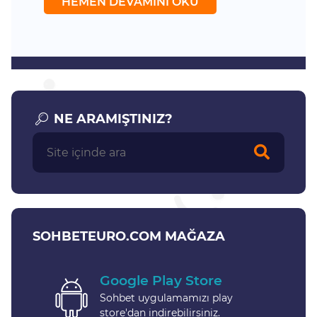
HEMEN DEVAMINI OKU
NE ARAMIŞTINIZ?
SOHBETEURO.COM MAĞAZA
Google Play Store
Sohbet uygulamamızı play
store'dan indirebilirsiniz.