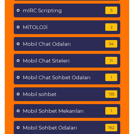
mIRC Scripting
5
MİTOLOJİ
2
Mobil Chat Odaları
54
Mobil Chat Siteleri
11
Mobil Chat Sohbet Odaları
1
Mobil sohbet
155
Mobil Sohbet Mekanları
1
Mobil Sohbet Odaları
162