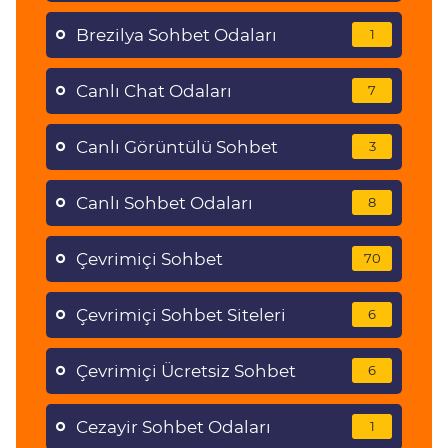
Brezilya Sohbet Odaları
1
Canlı Chat Odaları
7
Canlı Görüntülü Sohbet
3
Canlı Sohbet Odaları
8
Çevrimiçi Sohbet
70
Çevrimiçi Sohbet Siteleri
6
Çevrimiçi Ücretsiz Sohbet
6
Cezayir Sohbet Odaları
1