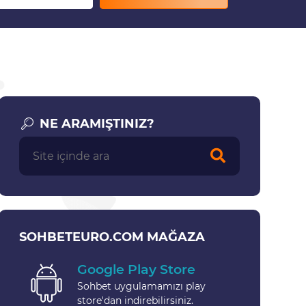
NE ARAMIŞTINIZ?
SOHBETEURO.COM MAĞAZA
Google Play Store
Sohbet uygulamamızı play
store'dan indirebilirsiniz.