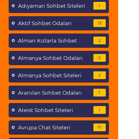
Adıyaman Sohbet Siteleri
1
Aktif Sohbet Odaları
13
Alman Kızlarla Sohbet
2
Almanya Sohbet Odaları
3
Almanya Sohbet Siteleri
2
Aranılan Sohbet Odaları
1
Ateist Sohbet Siteleri
1
Avrupa Chat Siteleri
17