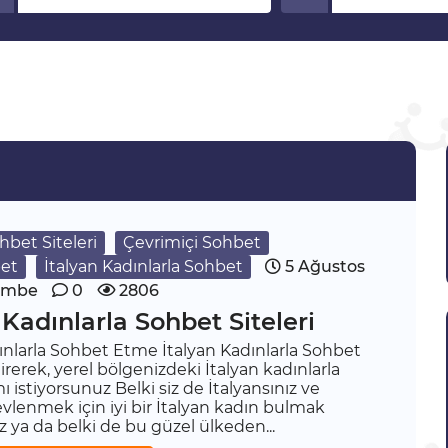
bet Siteleri
Çevrimiçi Sohbet
bet
İtalyan Kadınlarla Sohbet
5 Ağustos
şembe
0
2806
 Kadınlarla Sohbet Siteleri
ınlarla Sohbet Etme İtalyan Kadınlarla Sohbet
girerek, yerel bölgenizdeki İtalyan kadınlarla
 istiyorsunuz Belki siz de İtalyansınız ve
vlenmek için iyi bir İtalyan kadın bulmak
z ya da belki de bu güzel ülkeden...