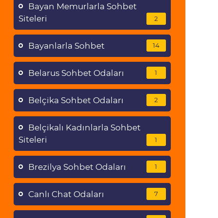
Bayan Memurlarla Sohbet
Siteleri
2
Bayanlarla Sohbet
14
Belarus Sohbet Odaları
1
Belçika Sohbet Odaları
2
Belçikalı Kadınlarla Sohbet
Siteleri
1
Brezilya Sohbet Odaları
1
Canlı Chat Odaları
7