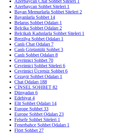
Azerbaycan Chat Sohbet Siteleri
1
Azerbaycan Sohbet Siteleri
1
Bayan Memurlarla Sohbet Siteleri
2
Bayanlarla Sohbet
14
Belarus Sohbet Odaları
1
Belçika Sohbet Odaları
2
Belçikalı Kadınlarla Sohbet Siteleri
1
Brezilya Sohbet Odaları
1
Canlı Chat Odaları
7
Canlı Görüntülü Sohbet
3
Canlı Sohbet Odaları
8
Çevrimiçi Sohbet
70
Çevrimiçi Sohbet Siteleri
6
Çevrimiçi Ücretsiz Sohbet
6
Cezayir Sohbet Odaları
1
Chat Odaları
188
CİNSEL SOHBET
82
Dünyadan
6
Edebiyat
4
Elit Sohbet Odaları
14
Europe Sohbet
33
Europe Sohbet Odaları
23
Felsefe Sohbet Siteleri
1
Fenerbahçe Sohbet Odaları
1
Flört Sohbet
27