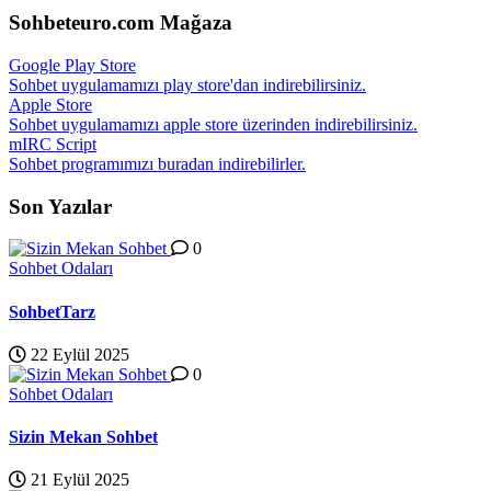
Sohbeteuro.com Mağaza
Google Play Store
Sohbet uygulamamızı play store'dan indirebilirsiniz.
Apple Store
Sohbet uygulamamızı apple store üzerinden indirebilirsiniz.
mIRC Script
Sohbet programımızı buradan indirebilirler.
Son Yazılar
0
Sohbet Odaları
SohbetTarz
22 Eylül 2025
0
Sohbet Odaları
Sizin Mekan Sohbet
21 Eylül 2025