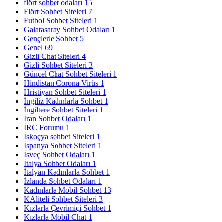
flört sohbet odaları
15
Flört Sohbet Siteleri
7
Futbol Sohbet Siteleri
1
Galatasaray Sohbet Odaları
1
Gençlerle Sohbet
5
Genel
69
Gizli Chat Siteleri
4
Gizli Sohbet Siteleri
3
Güncel Chat Sohbet Siteleri
1
Hindistan Corona Virüs
1
Hristiyan Sohbet Siteleri
1
İngiliz Kadınlarla Sohbet
1
İngiltere Sohbet Siteleri
1
İran Sohbet Odaları
1
İRC Forumu
1
İskoçya sohbet Siteleri
1
İspanya Sohbet Siteleri
1
İsveç Sohbet Odaları
1
İtalya Sohbet Odaları
1
İtalyan Kadınlarla Sohbet
1
İzlanda Sohbet Odaları
1
Kadınlarla Mobil Sohbet
13
KAliteli Sohbet Siteleri
3
Kızlarla Çevrimiçi Sohbet
1
Kızlarla Mobil Chat
1