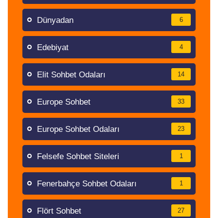
Dünyadan
6
Edebiyat
4
Elit Sohbet Odaları
14
Europe Sohbet
33
Europe Sohbet Odaları
23
Felsefe Sohbet Siteleri
1
Fenerbahçe Sohbet Odaları
1
Flört Sohbet
27