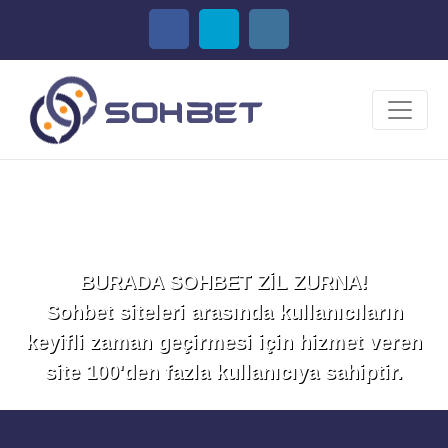
Sohbet Et!
BURADA SOHBET ZİL ZURNA!
Sohbet siteleri arasında kullanıcıların
keyifli zaman geçirmesi için hizmet veren
site 100'den fazla kullanıcıya sahiptir.