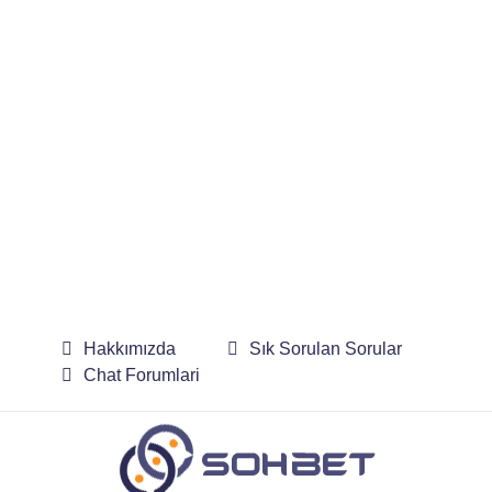
Hakkımızda
Sık Sorulan Sorular
Chat Forumlari