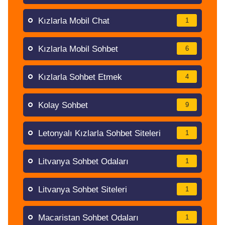
Kızlarla Mobil Chat
1
Kızlarla Mobil Sohbet
6
Kızlarla Sohbet Etmek
4
Kolay Sohbet
9
Letonyalı Kızlarla Sohbet Siteleri
1
Litvanya Sohbet Odaları
1
Litvanya Sohbet Siteleri
1
Macaristan Sohbet Odaları
1