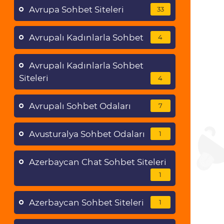
Avrupa Sohbet Siteleri
33
Avrupalı Kadınlarla Sohbet
4
Avrupalı Kadınlarla Sohbet
Siteleri
4
Avrupalı Sohbet Odaları
7
Avusturalya Sohbet Odaları
1
Azerbaycan Chat Sohbet Siteleri
1
Azerbaycan Sohbet Siteleri
1