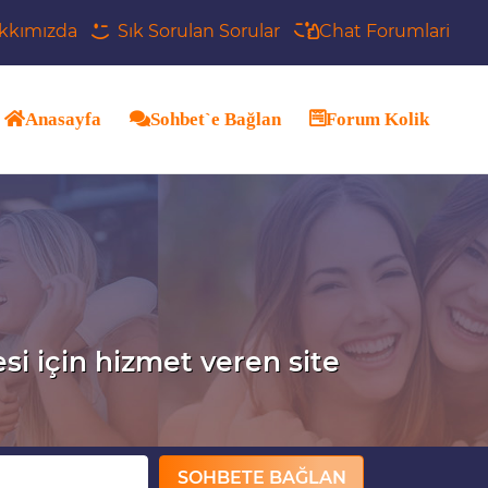
kkımızda
Sık Sorulan Sorular
Chat Forumlari
Anasayfa
Sohbet`e Bağlan
Forum Kolik
esi için hizmet veren site
SOHBETE BAĞLAN