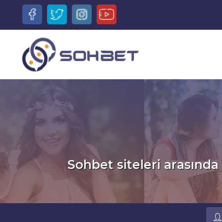
Sohbet siteleri arasında 
Ru