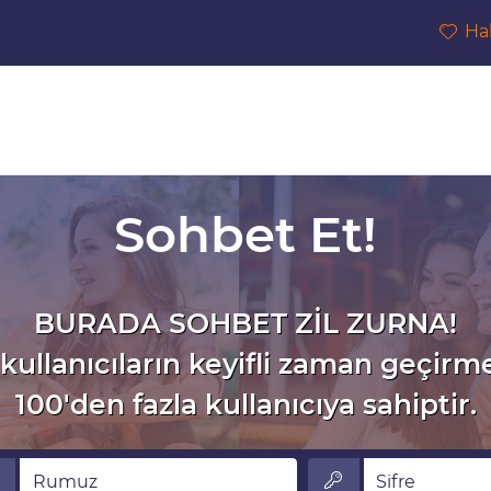
Ha
Sohbet Et!
BURADA SOHBET ZİL ZURNA!
kullanıcıların keyifli zaman geçirm
100'den fazla kullanıcıya sahiptir.
muz
Sifre