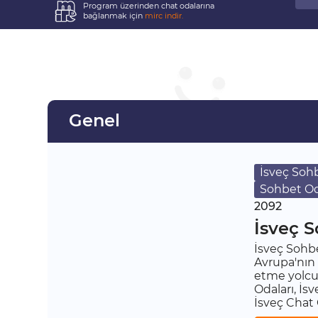
Program üzerinden chat odalarına
bağlanmak için
mirc indir.
Genel
İsveç Sohb
Sohbet Od
2092
İsveç S
İsveç Sohbet
Avrupa'nın
etme yolcul
Odaları, İs
İsveç Chat Od