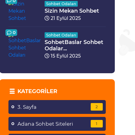
0
Sohbet Odaları
Sizin Mekan Sohbet
21 Eylül 2025
0
Sohbet Odaları
SohbetBaslar Sohbet
Odalar...
15 Eylül 2025
KATEGORILER
3. Sayfa
2
Adana Sohbet Siteleri
1