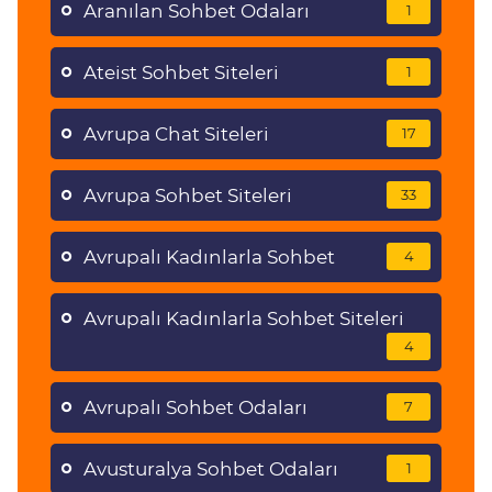
Aranılan Sohbet Odaları
1
Ateist Sohbet Siteleri
1
Avrupa Chat Siteleri
17
Avrupa Sohbet Siteleri
33
Avrupalı Kadınlarla Sohbet
4
Avrupalı Kadınlarla Sohbet Siteleri
4
Avrupalı Sohbet Odaları
7
Avusturalya Sohbet Odaları
1