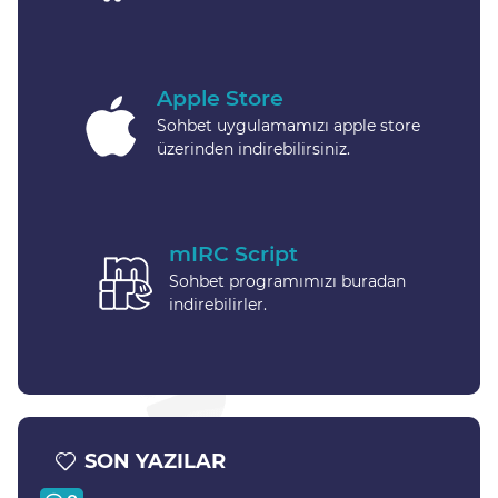
Apple Store
Sohbet uygulamamızı apple store
üzerinden indirebilirsiniz.
mIRC Script
Sohbet programımızı buradan
indirebilirler.
SON YAZILAR