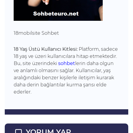
18mobilsite Sohbet
18 Yaş Üstü Kullanıcı Kitlesi:
Platform, sadece
18 yaş ve üzeri kullanıcılara hitap etmektedir.
Bu, site üzerindeki
sohbet
lerin daha olgun
ve anlamlı olmasını sağlar. Kullanıcılar, yaş
aralığındaki benzer kişilerle iletişim kurarak
daha derin bağlantılar kurma şansı elde
ederler.
YORUM YAP