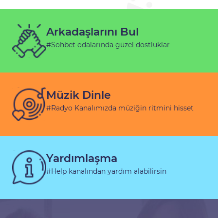
Arkadaşlarını Bul
#Sohbet odalarında güzel dostluklar
Müzik Dinle
#Radyo Kanalımızda müziğin ritmini hisset
Yardımlaşma
#Help kanalından yardım alabilirsin