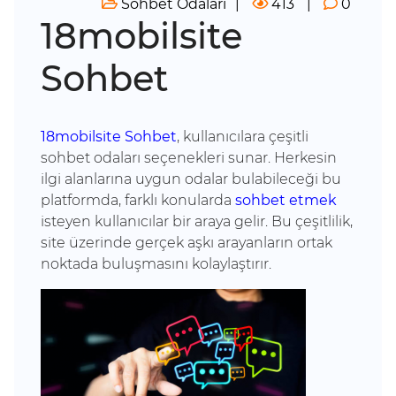
Sohbet Odaları
413
0
18mobilsite
Sohbet
18mobilsite Sohbet
, kullanıcılara çeşitli
sohbet odaları seçenekleri sunar. Herkesin
ilgi alanlarına uygun odalar bulabileceği bu
platformda, farklı konularda
sohbet etmek
isteyen kullanıcılar bir araya gelir. Bu çeşitlilik,
site üzerinde gerçek aşkı arayanların ortak
noktada buluşmasını kolaylaştırır.