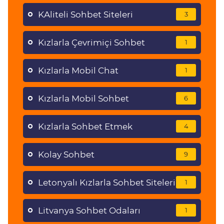
KAliteli Sohbet Siteleri
3
Kızlarla Çevrimiçi Sohbet
1
Kızlarla Mobil Chat
1
Kızlarla Mobil Sohbet
6
Kızlarla Sohbet Etmek
4
Kolay Sohbet
9
Letonyalı Kızlarla Sohbet Siteleri
1
Litvanya Sohbet Odaları
1