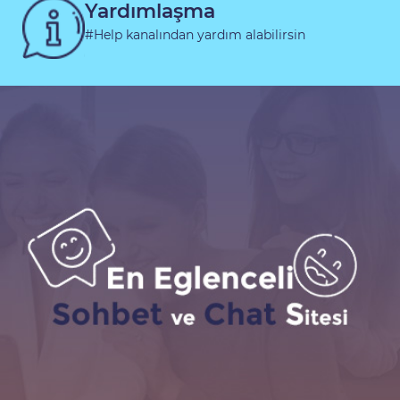
Yardımlaşma
#Help kanalından yardım alabilirsin