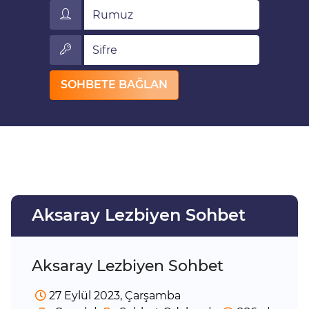
Rumuz
Sifre
SOHBETE BAĞLAN
Aksaray Lezbiyen Sohbet
Aksaray Lezbiyen Sohbet
27 Eylül 2023, Çarşamba