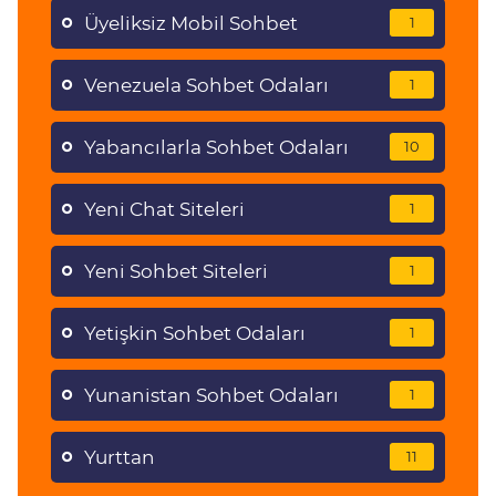
Üyeliksiz Mobil Sohbet
1
Venezuela Sohbet Odaları
1
Yabancılarla Sohbet Odaları
10
Yeni Chat Siteleri
1
Yeni Sohbet Siteleri
1
Yetişkin Sohbet Odaları
1
Yunanistan Sohbet Odaları
1
Yurttan
11