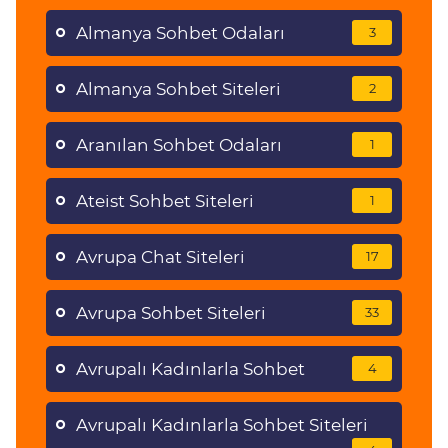
Almanya Sohbet Odaları
3
Almanya Sohbet Siteleri
2
Aranılan Sohbet Odaları
1
Ateist Sohbet Siteleri
1
Avrupa Chat Siteleri
17
Avrupa Sohbet Siteleri
33
Avrupalı Kadınlarla Sohbet
4
Avrupalı Kadınlarla Sohbet Siteleri