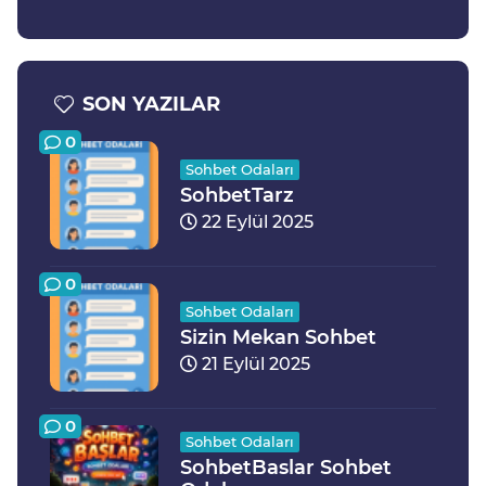
SON YAZILAR
0
Sohbet Odaları
SohbetTarz
22 Eylül 2025
0
Sohbet Odaları
Sizin Mekan Sohbet
21 Eylül 2025
0
Sohbet Odaları
SohbetBaslar Sohbet