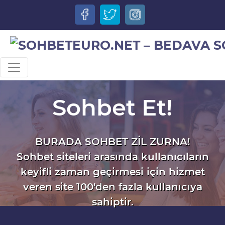
Sohbet Et!
BURADA SOHBET ZİL ZURNA!
Sohbet siteleri arasında kullanıcıların
keyifli zaman geçirmesi için hizmet
veren site 100'den fazla kullanıcıya
sahiptir.