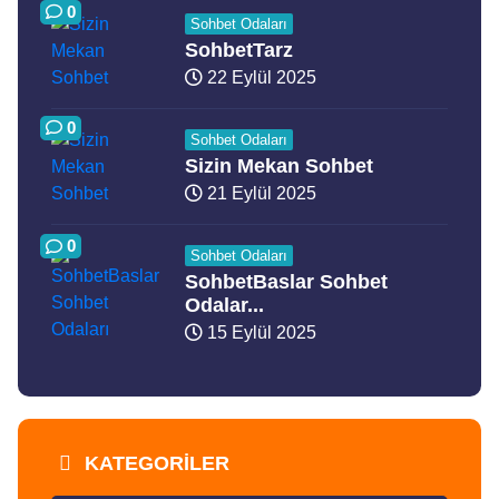
0
Sohbet Odaları
SohbetTarz
22 Eylül 2025
0
Sohbet Odaları
Sizin Mekan Sohbet
21 Eylül 2025
0
Sohbet Odaları
SohbetBaslar Sohbet
Odalar...
15 Eylül 2025
KATEGORILER