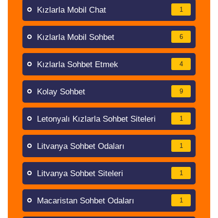
Kızlarla Mobil Chat
1
Kızlarla Mobil Sohbet
6
Kızlarla Sohbet Etmek
4
Kolay Sohbet
9
Letonyalı Kızlarla Sohbet Siteleri
1
Litvanya Sohbet Odaları
1
Litvanya Sohbet Siteleri
1
Macaristan Sohbet Odaları
1