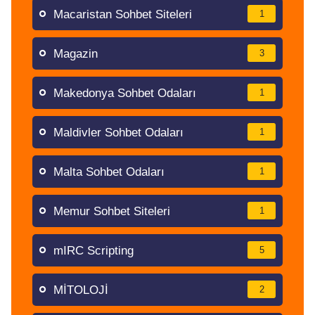
Macaristan Sohbet Siteleri
1
Magazin
3
Makedonya Sohbet Odaları
1
Maldivler Sohbet Odaları
1
Malta Sohbet Odaları
1
Memur Sohbet Siteleri
1
mIRC Scripting
5
MİTOLOJİ
2