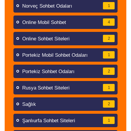
Norveç Sohbet Odaları
1
Online Mobil Sohbet
4
Online Sohbet Siteleri
2
Portekiz Mobil Sohbet Odaları
1
Portekiz Sohbet Odaları
2
Rusya Sohbet Siteleri
1
Sağlık
2
Şanlıurfa Sohbet Siteleri
1