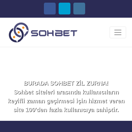
Sohbet Et!
BURADA SOHBET ZİL ZURNA!
Sohbet siteleri arasında kullanıcıların
keyifli zaman geçirmesi için hizmet veren
site 100'den fazla kullanıcıya sahiptir.