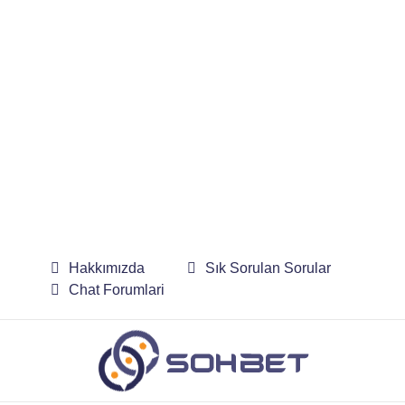
Hakkımızda
Sık Sorulan Sorular
Chat Forumlari