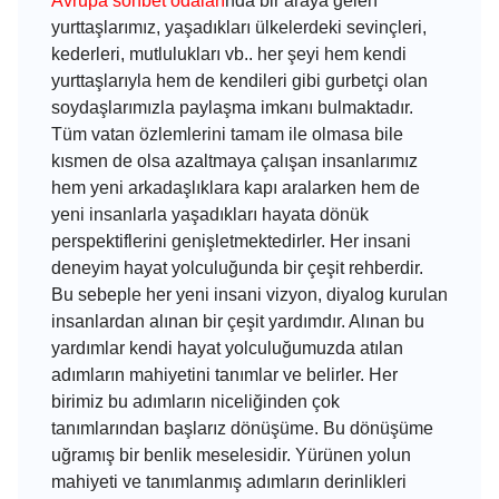
Avrupa sohbet odaları
nda bir araya gelen
yurttaşlarımız, yaşadıkları ülkelerdeki sevinçleri,
kederleri, mutlulukları vb.. her şeyi hem kendi
yurttaşlarıyla hem de kendileri gibi gurbetçi olan
soydaşlarımızla paylaşma imkanı bulmaktadır.
Tüm vatan özlemlerini tamam ile olmasa bile
kısmen de olsa azaltmaya çalışan insanlarımız
hem yeni arkadaşlıklara kapı aralarken hem de
yeni insanlarla yaşadıkları hayata dönük
perspektiflerini genişletmektedirler. Her insani
deneyim hayat yolculuğunda bir çeşit rehberdir.
Bu sebeple her yeni insani vizyon, diyalog kurulan
insanlardan alınan bir çeşit yardımdır. Alınan bu
yardımlar kendi hayat yolculuğumuzda atılan
adımların mahiyetini tanımlar ve belirler. Her
birimiz bu adımların niceliğinden çok
tanımlarından başlarız dönüşüme. Bu dönüşüme
uğramış bir benlik meselesidir. Yürünen yolun
mahiyeti ve tanımlanmış adımların derinlikleri