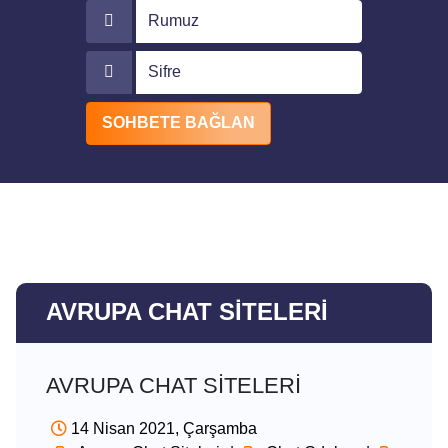
Rumuz
Sifre
SOHBETE BAĞLAN
AVRUPA CHAT SİTELERİ
AVRUPA CHAT SİTELERİ
14 Nisan 2021, Çarşamba