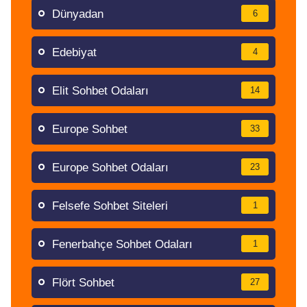
Dünyadan
6
Edebiyat
4
Elit Sohbet Odaları
14
Europe Sohbet
33
Europe Sohbet Odaları
23
Felsefe Sohbet Siteleri
1
Fenerbahçe Sohbet Odaları
1
Flört Sohbet
27