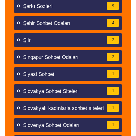
Şarkı Sözleri
9
Şehir Sohbet Odaları
4
Şiir
2
Singapur Sohbet Odaları
2
Siyasi Sohbet
1
Slovakya Sohbet Siteleri
1
Slovakyalı kadınlarla sohbet siteleri
1
Slovenya Sohbet Odaları
1