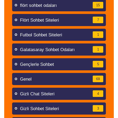
flört sohbet odaları
15
Flört Sohbet Siteleri
7
Futbol Sohbet Siteleri
1
Galatasaray Sohbet Odaları
1
Gençlerle Sohbet
5
Genel
69
Gizli Chat Siteleri
4
Gizli Sohbet Siteleri
3