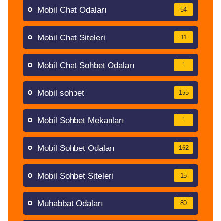
Mobil Chat Odaları
54
Mobil Chat Siteleri
11
Mobil Chat Sohbet Odaları
1
Mobil sohbet
155
Mobil Sohbet Mekanları
1
Mobil Sohbet Odaları
162
Mobil Sohbet Siteleri
15
Muhabbat Odaları
80