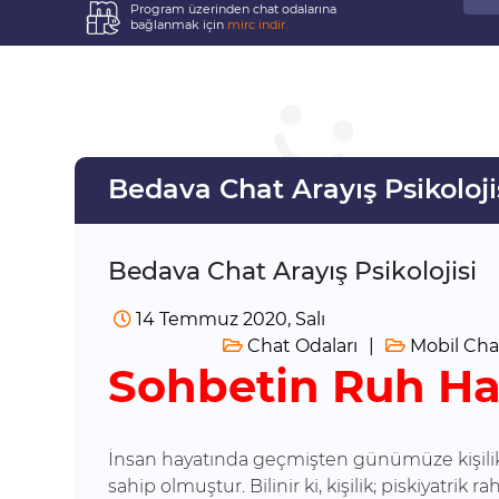
Program üzerinden chat odalarına
bağlanmak için
mirc indir.
Bedava Chat Arayış Psikoloji
Bedava Chat Arayış Psikolojisi
14 Temmuz 2020, Salı
Chat Odaları
Mobil Chat
Sohbetin Ruh Hal
İnsan hayatında geçmişten günümüze kişilikler
sahip olmuştur. Bilinir ki, kişilik; piskiyatrik r