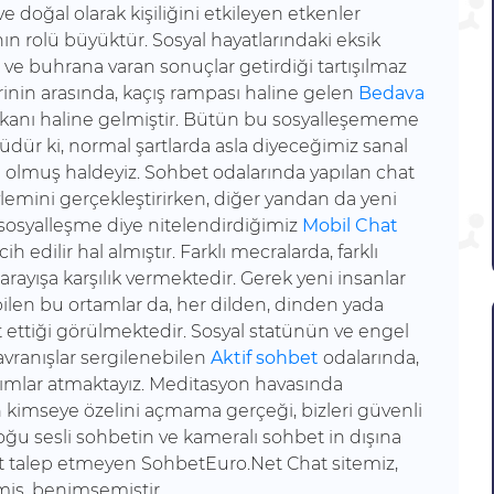
 doğal olarak kişiliğini etkileyen etkenler
n rolü büyüktür. Sosyal hayatlarındaki eksik
ği ve buhrana varan sonuçlar getirdiği tartışılmaz
erinin arasında, kaçış rampası haline gelen
Bedava
kanı haline gelmiştir. Bütün bu sosyalleşememe
ürüdür ki, normal şartlarda asla diyeceğimiz sanal
 olmuş haldeyiz. Sohbet odalarında yapılan chat
ylemini gerçekleştirirken, diğer yandan da yeni
l sosyalleşme diye nitelendirdiğimiz
Mobil Chat
edilir hal almıştır. Farklı mecralarda, farklı
 arayışa karşılık vermektedir. Gerek yeni insanlar
ebilen bu ortamlar da, her dilden, dinden yada
ttiği görülmektedir. Sosyal statünün ve engel
avranışlar sergilenebilen
Aktif sohbet
odalarında,
ımlar atmaktayız. Meditasyon havasında
kimseye özelini açmama gerçeği, bizleri güvenli
ğu sesli sohbetin ve kameralı sohbet in dışına
cret talep etmeyen SohbetEuro.Net Chat sitemiz,
rmiş, benimsemiştir…