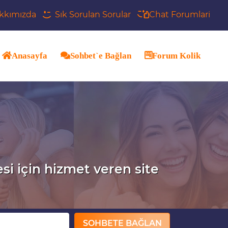
kkımızda
Sık Sorulan Sorular
Chat Forumlari
Anasayfa
Sohbet`e Bağlan
Forum Kolik
esi için hizmet veren site
SOHBETE BAĞLAN