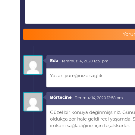
Eda
Temmuz 14, 2020 12:51 pm
Yazan yüreğinize saglik
Börtecine
Temmuz 14, 2020 12:58 pm
Güzel bir konuya değinmişsiniz. Gün
oldukça zor hale geldi reel yaşamda.
imkanı sağladığınız için teşekkürler.