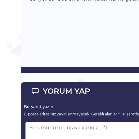
YORUM YAP
Bir yanıt yazın
E-posta adresiniz yayınlanmayacak.
Gerekli alanlar
*
ile işaretl