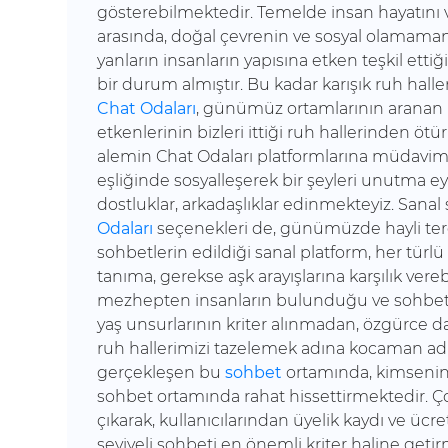
gösterebilmektedir. Temelde insan hayatını ve
arasında, doğal çevrenin ve sosyal olamamanı
yanların insanların yapısına etken teşkil etti
bir durum almıştır. Bu kadar karışık ruh hall
Chat Odaları
, günümüz ortamlarının aranan 
etkenlerinin bizleri ittiği ruh hallerinden öt
alemin Chat Odaları platformlarına müdavim
eşliğinde sosyalleşerek bir şeyleri unutma e
dostluklar, arkadaşlıklar edinmekteyiz. Sana
Odaları
seçenekleri de, günümüzde hayli tercih 
sohbetlerin edildiği sanal platform, her türlü
tanıma, gerekse aşk arayışlarına karşılık ver
mezhepten insanların bulunduğu ve sohbet e
yaş unsurlarının kriter alınmadan, özgürce d
ruh hallerimizi tazelemek adına kocaman ad
gerçekleşen bu
sohbet
ortamında, kimsenin 
sohbet ortamında rahat hissettirmektedir. Ço
çıkarak, kullanıcılarından üyelik kaydı ve ü
seviyeli sohbeti en önemli kriter haline geti