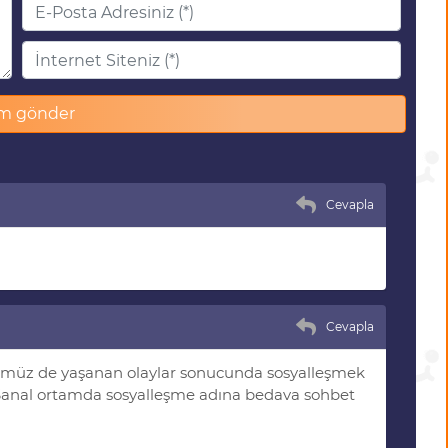
Cevapla
Cevapla
ümüz de yaşanan olaylar sonucunda sosyalleşmek
 Sanal ortamda sosyalleşme adına bedava sohbet