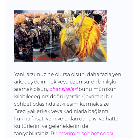
Yani, arzunuz ne olursa olsun, daha fazla yeni
arkadaş edinmek veya uzun süreli bir ilişki
aramak olsun,
chat siteleri
bunu mümkün
kılabileceğiniz doğru yerdir. Çevrimiçi bir
sohbet odasında etkileşim kurmak size
Brezilyalı erkek veya kadınlarla bağlantı
kurma fırsatı verir ve onları daha iyi ve hatta
kültürlerini ve geleneklerini de
tanıyabilirsiniz. Bir
çevrimiçi sohbet odası