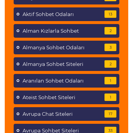
Aktif Sohbet Odaları
13
Alman Kızlarla Sohbet
2
Almanya Sohbet Odaları
3
Almanya Sohbet Siteleri
2
Aranılan Sohbet Odaları
1
Ateist Sohbet Siteleri
1
Avrupa Chat Siteleri
17
Avrupa Sohbet Siteleri
33