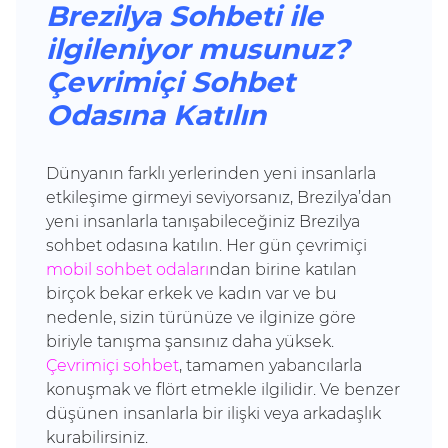
Brezilya Sohbeti ile
ilgileniyor musunuz?
Çevrimiçi Sohbet
Odasına Katılın
Dünyanın farklı yerlerinden yeni insanlarla
etkileşime girmeyi seviyorsanız, Brezilya’dan
yeni insanlarla tanışabileceğiniz Brezilya
sohbet odasına katılın. Her gün çevrimiçi
mobil sohbet odaları
ndan birine katılan
birçok bekar erkek ve kadın var ve bu
nedenle, sizin türünüze ve ilginize göre
biriyle tanışma şansınız daha yüksek.
Çevrimiçi sohbet
, tamamen yabancılarla
konuşmak ve flört etmekle ilgilidir. Ve benzer
düşünen insanlarla bir ilişki veya arkadaşlık
kurabilirsiniz.