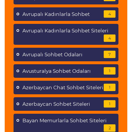
Avrupalı Kadınlarla Sohbet
4
Avrupalı Kadınlarla Sohbet Siteleri
4
Avrupalı Sohbet Odaları
7
Avusturalya Sohbet Odaları
1
Azerbaycan Chat Sohbet Siteleri
1
Azerbaycan Sohbet Siteleri
1
Bayan Memurlarla Sohbet Siteleri
2