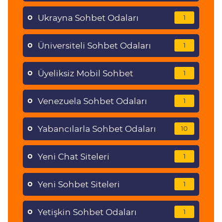
Ukrayna Sohbet Odaları
1
Üniversiteli Sohbet Odaları
1
Üyeliksiz Mobil Sohbet
1
Venezuela Sohbet Odaları
1
Yabancılarla Sohbet Odaları
10
Yeni Chat Siteleri
1
Yeni Sohbet Siteleri
1
Yetişkin Sohbet Odaları
1