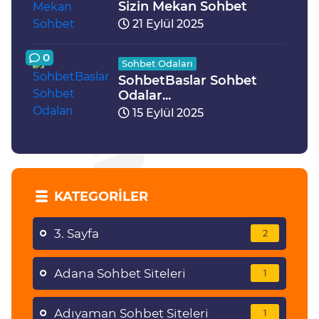
Sizin Mekan Sohbet
21 Eylül 2025
0
Sohbet Odaları
SohbetBaslar Sohbet
Odalar...
15 Eylül 2025
KATEGORILER
3. Sayfa
2
Adana Sohbet Siteleri
1
Adıyaman Sohbet Siteleri
1