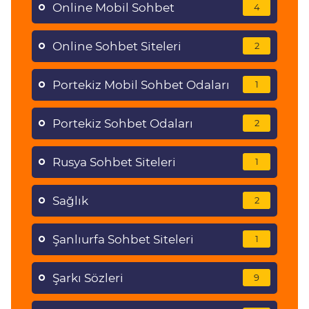
Online Mobil Sohbet
4
Online Sohbet Siteleri
2
Portekiz Mobil Sohbet Odaları
1
Portekiz Sohbet Odaları
2
Rusya Sohbet Siteleri
1
Sağlık
2
Şanlıurfa Sohbet Siteleri
1
Şarkı Sözleri
9