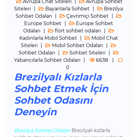
Avrupa Chat Siteleri
Avrupa Sohbet
Siteleri
Bayanlarla Sohbet
Brezilya
Sohbet Odaları
Çevrimiçi Sohbet
Europe Sohbet
Europe Sohbet
Odaları
flört sohbet odaları
Kadınlarla Mobil Sohbet
Mobil Chat
Siteleri
Mobil Sohbet Odaları
Sohbet Odaları
Sohbet Siteleri
Yabancılarla Sohbet Odaları
6638
0
Brezilyalı Kızlarla
Sohbet Etmek İçin
Sohbet Odasını
Deneyin
Brezilya Sohbet Odaları
Brezilyalı kızlarla