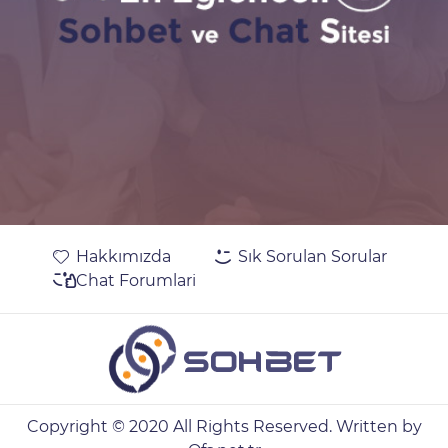
Hakkımızda
Sık Sorulan Sorular
Chat Forumlari
Copyright © 2020 All Rights Reserved. Written by