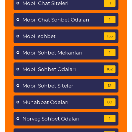
Mobil Chat Siteleri
11
Mobil Chat Sohbet Odaları
1
Mobil sohbet
155
Mobil Sohbet Mekanları
1
Mobil Sohbet Odaları
162
Mobil Sohbet Siteleri
15
Muhabbat Odaları
80
Norveç Sohbet Odaları
1