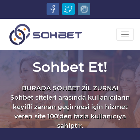
Sohbet Et!
BURADA SOHBET ZİL ZURNA!
Sohbet siteleri arasında kullanıcıların
keyifli zaman geçirmesi için hizmet
veren site 100'den fazla kullanıcıya
sahiptir.