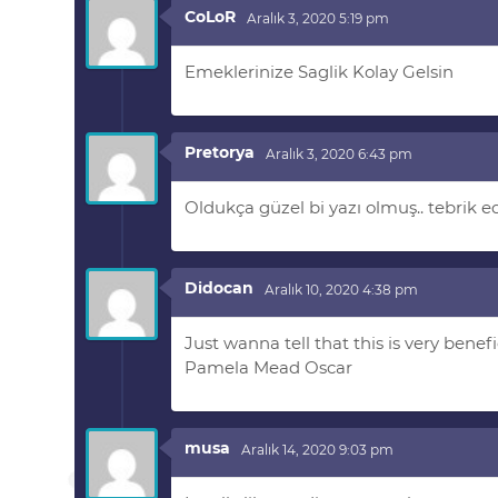
CoLoR
Aralık 3, 2020 5:19 pm
Emeklerinize Saglik Kolay Gelsin
Pretorya
Aralık 3, 2020 6:43 pm
Oldukça güzel bi yazı olmuş.. tebrik e
Didocan
Aralık 10, 2020 4:38 pm
Just wanna tell that this is very benefi
Pamela Mead Oscar
musa
Aralık 14, 2020 9:03 pm