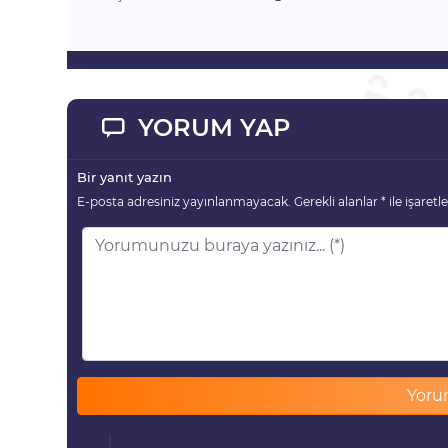
YORUM YAP
Bir yanıt yazın
E-posta adresiniz yayınlanmayacak.
Gerekli alanlar
*
ile işaretl