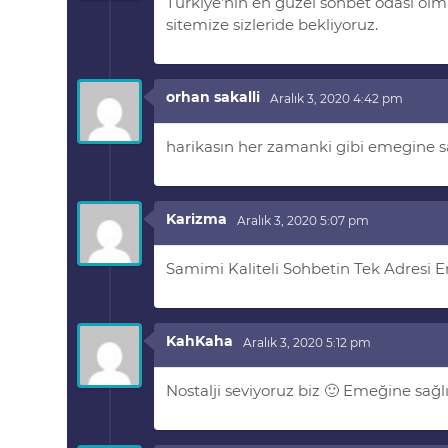
Türkiye’nin en güzel sohbet odası olm
sitemize sizleride bekliyoruz.
orhan sakalli
Aralık 3, 2020 4:42 pm
harikasın her zamanki gibi emegine s
Karizma
Aralık 3, 2020 5:07 pm
Samimi Kaliteli Sohbetin Tek Adresi 
KahKaha
Aralık 3, 2020 5:12 pm
Nostalji seviyoruz biz 🙂 Emeğine sağl