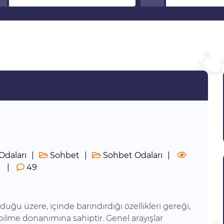
Odaları
Sohbet
Sohbet Odaları
8
49
duğu üzere, içinde barındırdığı özellikleri gereği,
abilme donanımına sahiptir. Genel arayışlar