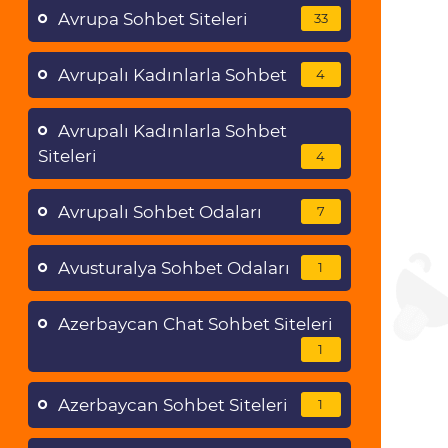
Avrupa Sohbet Siteleri
33
Avrupalı Kadınlarla Sohbet
4
Avrupalı Kadınlarla Sohbet
Siteleri
4
Avrupalı Sohbet Odaları
7
Avusturalya Sohbet Odaları
1
Azerbaycan Chat Sohbet Siteleri
1
Azerbaycan Sohbet Siteleri
1