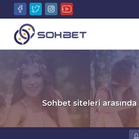
Sohbet siteleri arasında 
Ru