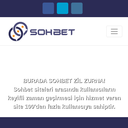
Sohbet Et!
BURADA SOHBET ZİL ZURNA!
Sohbet siteleri arasında kullanıcıların
keyifli zaman geçirmesi için hizmet veren
site 100'den fazla kullanıcıya sahiptir.