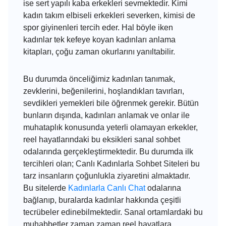
ise sert yapılı kaba erkekleri sevmektedir. Kimi
kadın takım elbiseli erkekleri severken, kimisi de
spor giyinenleri tercih eder. Hal böyle iken
kadınlar tek kefeye koyan kadınları anlama
kitapları, çoğu zaman okurlarını yanıltabilir.
Bu durumda önceliğimiz kadınları tanımak,
zevklerini, beğenilerini, hoşlandıkları tavırları,
sevdikleri yemekleri bile öğrenmek gerekir. Bütün
bunların dışında, kadınları anlamak ve onlar ile
muhataplık konusunda yeterli olamayan erkekler,
reel hayatlarındaki bu eksikleri
sanal sohbet
odaları
nda gerçekleştirmektedir. Bu durumda ilk
tercihleri olan;
Canlı Kadınlarla Sohbet Siteleri
bu
tarz insanların çoğunlukla ziyaretini almaktadır.
Bu sitelerde
Kadınlarla Canlı Chat
odaları
na
bağlanıp, buralarda kadınlar hakkında çeşitli
tecrübeler edinebilmektedir. Sanal ortamlardaki bu
muhabbetler zaman zaman reel hayatlara