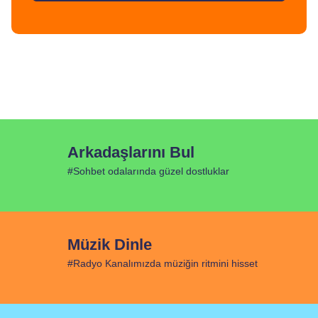
Arkadaşlarını Bul
#Sohbet odalarında güzel dostluklar
Müzik Dinle
#Radyo Kanalımızda müziğin ritmini hisset