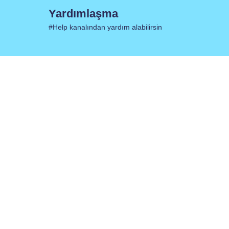
Yardımlaşma
#Help kanalından yardım alabilirsin