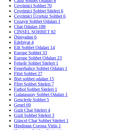
Canlı Sohbet Odaları
8
Çevrimiçi Sohbet
70
Çevrimiçi Sohbet Siteleri
6
Çevrimiçi Ücretsiz Sohbet
6
Cezayir Sohbet Odaları
1
Chat Odaları
188
CİNSEL SOHBET
82
Dünyadan
6
Edebiyat
4
Elit Sohbet Odaları
14
Europe Sohbet
33
Europe Sohbet Odaları
23
Felsefe Sohbet Siteleri
1
Fenerbahçe Sohbet Odaları
1
Flört Sohbet
27
flört sohbet odaları
15
Flört Sohbet Siteleri
7
Futbol Sohbet Siteleri
1
Galatasaray Sohbet Odaları
1
Gençlerle Sohbet
5
Genel
69
Gizli Chat Siteleri
4
Gizli Sohbet Siteleri
3
Güncel Chat Sohbet Siteleri
1
Hindistan Corona Virüs
1