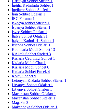
Hristiyan Sohbet Siteleri
1
İngiliz Kadınlarla Sohbet
1
İngiltere Sohbet Siteleri
1
İran Sohbet Odaları
1
İRC Forumu
1
İskoçya sohbet Siteleri
1
İspanya Sohbet Siteleri
1
İsveç Sohbet Odaları
1
İtalya Sohbet Odaları
1
İtalyan Kadınlarla Sohbet
1
İzlanda Sohbet Odaları
1
Kadınlarla Mobil Sohbet
13
KAliteli Sohbet Siteleri
3
Kızlarla Çevrimiçi Sohbet
1
Kızlarla Mobil Chat
1
Kızlarla Mobil Sohbet
6
Kızlarla Sohbet Etmek
4
Kolay Sohbet
9
Letonyalı Kızlarla Sohbet Siteleri
1
Litvanya Sohbet Odaları
1
Litvanya Sohbet Siteleri
1
Macaristan Sohbet Odaları
1
Macaristan Sohbet Siteleri
1
Magazin
3
Makedonya Sohbet Odaları
1