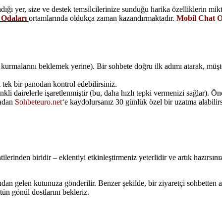
dığı yer, size ve destek temsilcilerinize sunduğu harika özelliklerin mikt
 Odaları
ortamlarında oldukça zaman kazandırmaktadır.
Mobil Chat O
im kurmalarını beklemek yerine). Bir sohbete doğru ilk adımı atarak, müşt
 tek bir panodan kontrol edebilirsiniz.
kli dairelerle işaretlenmiştir (bu, daha hızlı tepki vermenizi sağlar). Ön
radan
Sohbeteuro.net
‘e kaydolursanız 30 günlük özel bir uzatma alabilirs
ilerinden biridir – eklentiyi etkinleştirmeniz yeterlidir ve artık hazırsını
udan gelen kutunuza gönderilir.
Benzer şekilde, bir ziyaretçi sohbetten 
tün gönül dostlarını bekleriz.