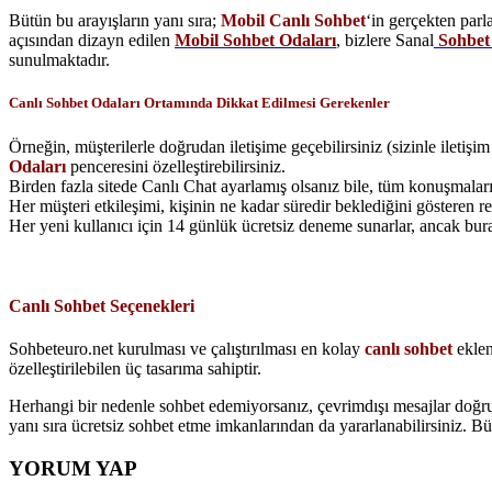
Bütün bu arayışların yanı sıra;
Mobil Canlı Sohbet
‘in gerçekten parla
açısından dizayn edilen
Mobil Sohbet Odaları
, bizlere Sanal
Sohbet
sunulmaktadır.
Canlı Sohbet Odaları Ortamında Dikkat Edilmesi Gerekenler
Örneğin, müşterilerle doğrudan iletişime geçebilirsiniz (sizinle iletiş
Odaları
penceresini özelleştirebilirsiniz.
Birden fazla sitede Canlı Chat ayarlamış olsanız bile, tüm konuşmaları
Her müşteri etkileşimi, kişinin ne kadar süredir beklediğini gösteren ren
Her yeni kullanıcı için 14 günlük ücretsiz deneme sunarlar, ancak bu
Canlı Sohbet Seçenekleri
Sohbeteuro.net kurulması ve çalıştırılması en kolay
canlı sohbet
eklent
özelleştirilebilen üç tasarıma sahiptir.
Herhangi bir nedenle sohbet edemiyorsanız, çevrimdışı mesajlar doğr
yanı sıra ücretsiz sohbet etme imkanlarından da yararlanabilirsiniz. Bü
YORUM YAP