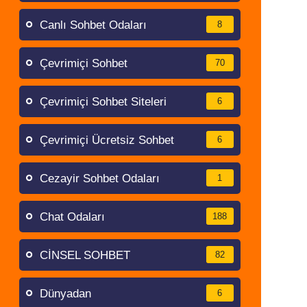
Canlı Sohbet Odaları
8
Çevrimiçi Sohbet
70
Çevrimiçi Sohbet Siteleri
6
Çevrimiçi Ücretsiz Sohbet
6
Cezayir Sohbet Odaları
1
Chat Odaları
188
CİNSEL SOHBET
82
Dünyadan
6