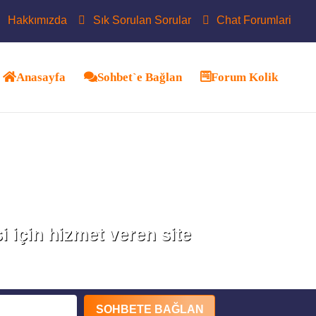
Hakkımızda
Sık Sorulan Sorular
Chat Forumlari
Anasayfa
Sohbet`e Bağlan
Forum Kolik
i için hizmet veren site
SOHBETE BAĞLAN