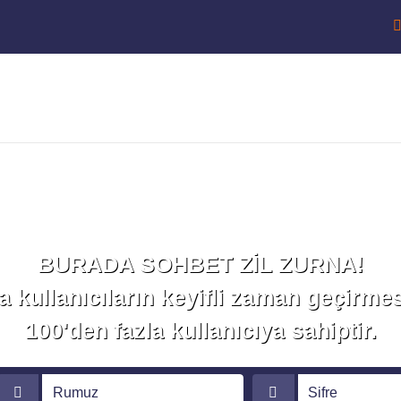
Sohbet Et!
BURADA SOHBET ZİL ZURNA!
a kullanıcıların keyifli zaman geçirmes
100'den fazla kullanıcıya sahiptir.
Rumuz
Sifre