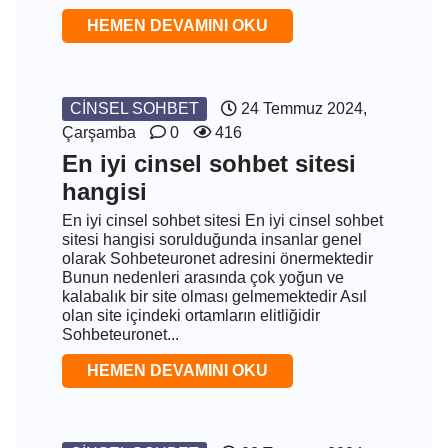
HEMEN DEVAMINI OKU
CİNSEL SOHBET
24 Temmuz 2024,
Çarşamba
0
416
En iyi cinsel sohbet sitesi
hangisi
En iyi cinsel sohbet sitesi En iyi cinsel sohbet
sitesi hangisi sorulduğunda insanlar genel
olarak Sohbeteuronet adresini önermektedir
Bunun nedenleri arasında çok yoğun ve
kalabalık bir site olması gelmemektedir Asıl
olan site içindeki ortamların elitliğidir
Sohbeteuronet...
HEMEN DEVAMINI OKU