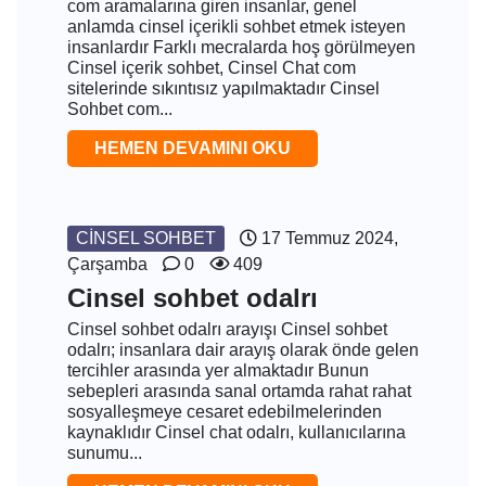
com aramalarına giren insanlar, genel
anlamda cinsel içerikli sohbet etmek isteyen
insanlardır Farklı mecralarda hoş görülmeyen
Cinsel içerik sohbet, Cinsel Chat com
sitelerinde sıkıntısız yapılmaktadır Cinsel
Sohbet com...
HEMEN DEVAMINI OKU
CİNSEL SOHBET
17 Temmuz 2024,
Çarşamba
0
409
Cinsel sohbet odalrı
Cinsel sohbet odalrı arayışı Cinsel sohbet
odalrı; insanlara dair arayış olarak önde gelen
tercihler arasında yer almaktadır Bunun
sebepleri arasında sanal ortamda rahat rahat
sosyalleşmeye cesaret edebilmelerinden
kaynaklıdır Cinsel chat odalrı, kullanıcılarına
sunumu...