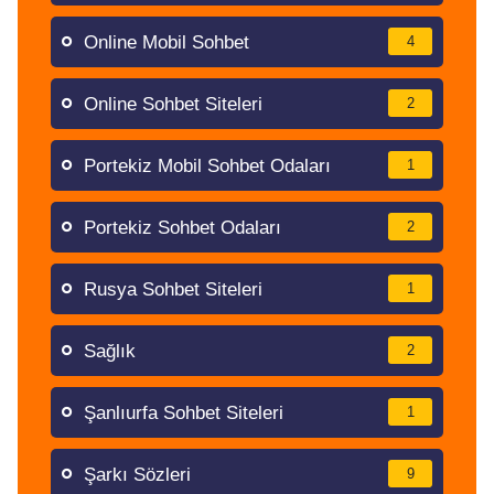
Online Mobil Sohbet
4
Online Sohbet Siteleri
2
Portekiz Mobil Sohbet Odaları
1
Portekiz Sohbet Odaları
2
Rusya Sohbet Siteleri
1
Sağlık
2
Şanlıurfa Sohbet Siteleri
1
Şarkı Sözleri
9