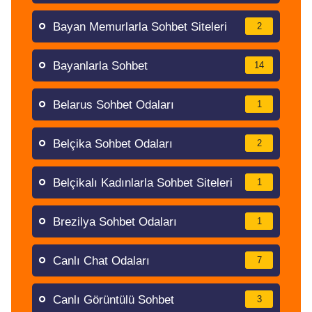
Bayan Memurlarla Sohbet Siteleri
2
Bayanlarla Sohbet
14
Belarus Sohbet Odaları
1
Belçika Sohbet Odaları
2
Belçikalı Kadınlarla Sohbet Siteleri
1
Brezilya Sohbet Odaları
1
Canlı Chat Odaları
7
Canlı Görüntülü Sohbet
3