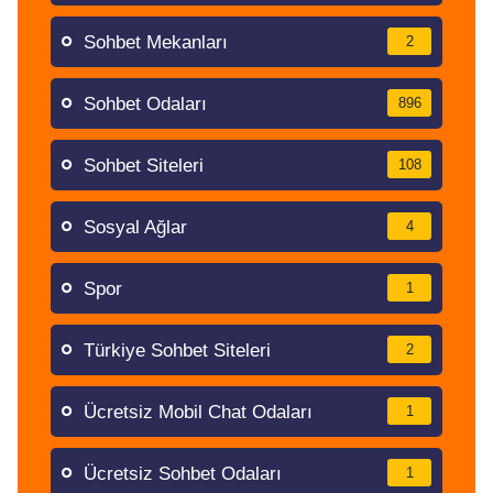
Sohbet Mekanları
2
Sohbet Odaları
896
Sohbet Siteleri
108
Sosyal Ağlar
4
Spor
1
Türkiye Sohbet Siteleri
2
Ücretsiz Mobil Chat Odaları
1
Ücretsiz Sohbet Odaları
1