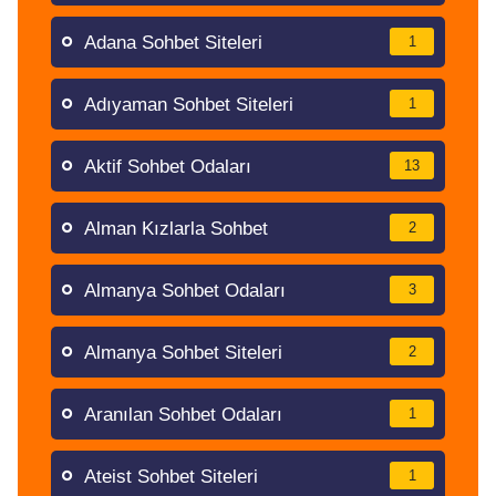
Adana Sohbet Siteleri
1
Adıyaman Sohbet Siteleri
1
Aktif Sohbet Odaları
13
Alman Kızlarla Sohbet
2
Almanya Sohbet Odaları
3
Almanya Sohbet Siteleri
2
Aranılan Sohbet Odaları
1
Ateist Sohbet Siteleri
1