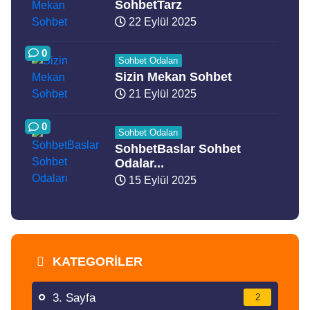
SohbetTarz
22 Eylül 2025
0
Sohbet Odaları
Sizin Mekan Sohbet
21 Eylül 2025
0
Sohbet Odaları
SohbetBaslar Sohbet
Odalar...
15 Eylül 2025
KATEGORILER
3. Sayfa
2