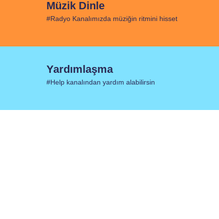
Müzik Dinle
#Radyo Kanalımızda müziğin ritmini hisset
Yardımlaşma
#Help kanalından yardım alabilirsin