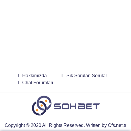
Hakkımızda
Sık Sorulan Sorular
Chat Forumlari
Copyright © 2020 All Rights Reserved. Written by
Ofs.net.tr