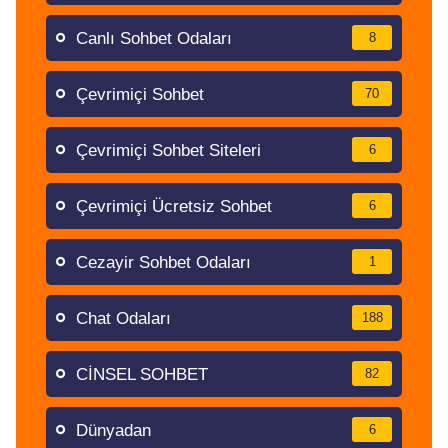
Canlı Sohbet Odaları
8
Çevrimiçi Sohbet
70
Çevrimiçi Sohbet Siteleri
6
Çevrimiçi Ücretsiz Sohbet
6
Cezayir Sohbet Odaları
1
Chat Odaları
188
CİNSEL SOHBET
82
Dünyadan
6