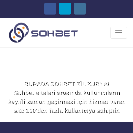
Sohbet Et!
BURADA SOHBET ZİL ZURNA!
Sohbet siteleri arasında kullanıcıların
keyifli zaman geçirmesi için hizmet veren
site 100'den fazla kullanıcıya sahiptir.