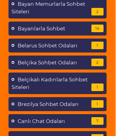
Bayan Memurlarla Sohbet
Siteleri
2
Bayanlarla Sohbet
14
Belarus Sohbet Odaları
1
Belçika Sohbet Odaları
2
Belçikalı Kadınlarla Sohbet
Siteleri
1
Brezilya Sohbet Odaları
1
Canlı Chat Odaları
7