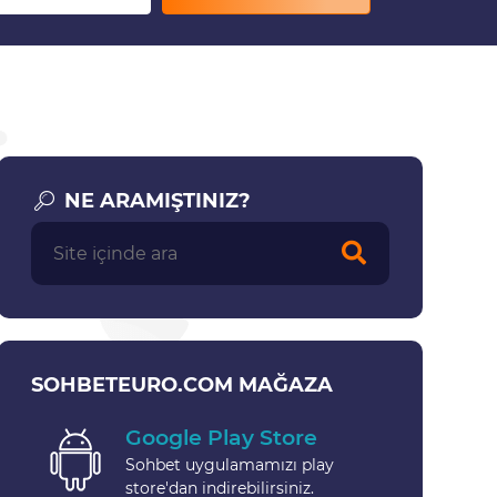
NE ARAMIŞTINIZ?
SOHBETEURO.COM MAĞAZA
Google Play Store
Sohbet uygulamamızı play
store'dan indirebilirsiniz.