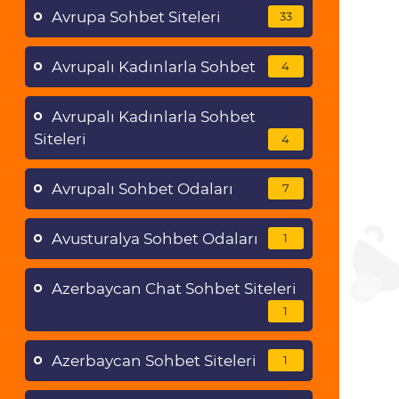
Avrupa Sohbet Siteleri
33
Avrupalı Kadınlarla Sohbet
4
Avrupalı Kadınlarla Sohbet
Siteleri
4
Avrupalı Sohbet Odaları
7
Avusturalya Sohbet Odaları
1
Azerbaycan Chat Sohbet Siteleri
1
Azerbaycan Sohbet Siteleri
1