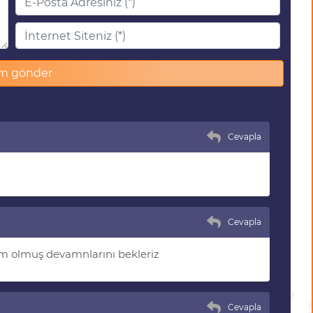
Cevapla
Cevapla
ım olmuş devamnlarını bekleriz
Cevapla