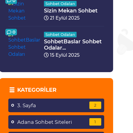
0
Sohbet Odaları
Sizin Mekan Sohbet
21 Eylül 2025
0
Sohbet Odaları
SohbetBaslar Sohbet
Odalar...
15 Eylül 2025
KATEGORILER
3. Sayfa
2
Adana Sohbet Siteleri
1