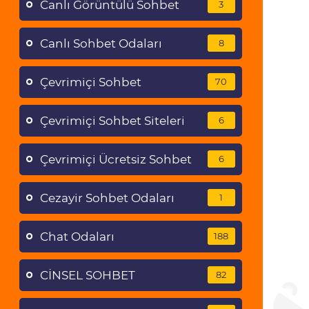
Canlı Görüntülü Sohbet
3
Canlı Sohbet Odaları
8
Çevrimiçi Sohbet
70
Çevrimiçi Sohbet Siteleri
6
Çevrimiçi Ücretsiz Sohbet
6
Cezayir Sohbet Odaları
1
Chat Odaları
188
CİNSEL SOHBET
82