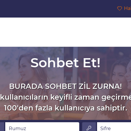
Ha
Sohbet Et!
BURADA SOHBET ZİL ZURNA!
kullanıcıların keyifli zaman geçirm
100'den fazla kullanıcıya sahiptir.
muz
Sifre