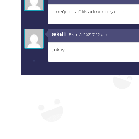
emeğine sağlık admin başarılar
sakalli
Ekim 5, 2021 7:22 pm
çok iyi