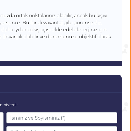
zda ortak noktalarınız olabilir, ancak bu kişiyi
ıyorsunuz. Bu bir dezavantaj gibi görünse de,
daha iyi bir bakış açısı elde edebileceğiniz için
ize önyargılı olabilir ve durumunuzu objektif olarak
enmişlerdir