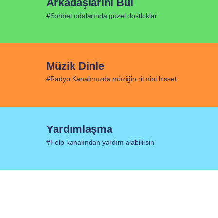
Arkadaşlarını Bul
#Sohbet odalarında güzel dostluklar
Müzik Dinle
#Radyo Kanalımızda müziğin ritmini hisset
Yardımlaşma
#Help kanalından yardım alabilirsin