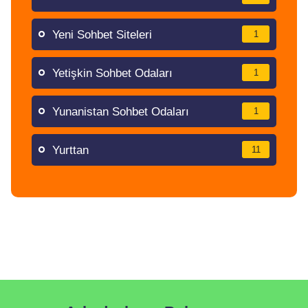
Yeni Sohbet Siteleri
1
Yetişkin Sohbet Odaları
1
Yunanistan Sohbet Odaları
1
Yurttan
11