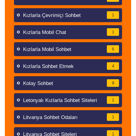
Kızlarla Çevrimiçi Sohbet
1
Kızlarla Mobil Chat
1
Kızlarla Mobil Sohbet
6
Kızlarla Sohbet Etmek
4
Kolay Sohbet
9
Letonyalı Kızlarla Sohbet Siteleri
1
Litvanya Sohbet Odaları
1
Litvanya Sohbet Siteleri
1