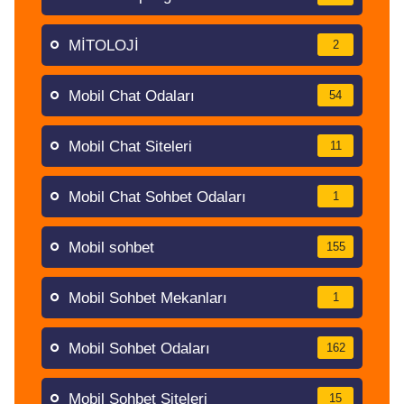
MİTOLOJİ
2
Mobil Chat Odaları
54
Mobil Chat Siteleri
11
Mobil Chat Sohbet Odaları
1
Mobil sohbet
155
Mobil Sohbet Mekanları
1
Mobil Sohbet Odaları
162
Mobil Sohbet Siteleri
15