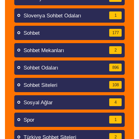
Slovenya Sohbet Odaları
1
Sohbet
177
Sohbet Mekanları
2
Sohbet Odaları
896
Sohbet Siteleri
108
Sosyal Ağlar
4
Spor
1
Türkiye Sohbet Siteleri
2