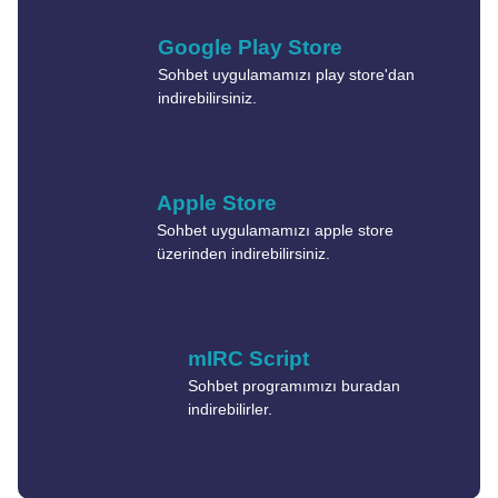
Google Play Store
Sohbet uygulamamızı play store'dan
indirebilirsiniz.
Apple Store
Sohbet uygulamamızı apple store
üzerinden indirebilirsiniz.
mIRC Script
Sohbet programımızı buradan
indirebilirler.