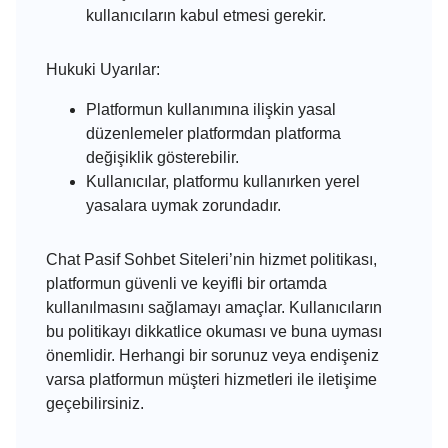
kullanıcıların kabul etmesi gerekir.
Hukuki Uyarılar:
Platformun kullanımına ilişkin yasal
düzenlemeler platformdan platforma
değişiklik gösterebilir.
Kullanıcılar, platformu kullanırken yerel
yasalara uymak zorundadır.
Chat Pasif Sohbet
Siteleri’nin hizmet politikası,
platformun güvenli ve keyifli bir ortamda
kullanılmasını sağlamayı amaçlar. Kullanıcıların
bu politikayı dikkatlice okuması ve buna uyması
önemlidir. Herhangi bir sorunuz veya endişeniz
varsa platformun müşteri hizmetleri ile iletişime
geçebilirsiniz.