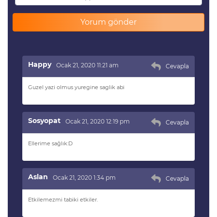
Happy
Ocak 21, 2020 11:21 am
Cevapla
Guzel yazi olmus yuregine saglik abi
Sosyopat
Ocak 21, 2020 12:19 pm
Cevapla
Ellerime sağlık:D
Aslan
Ocak 21, 2020 1:34 pm
Cevapla
Etkilemezmi tabiki etkiler.