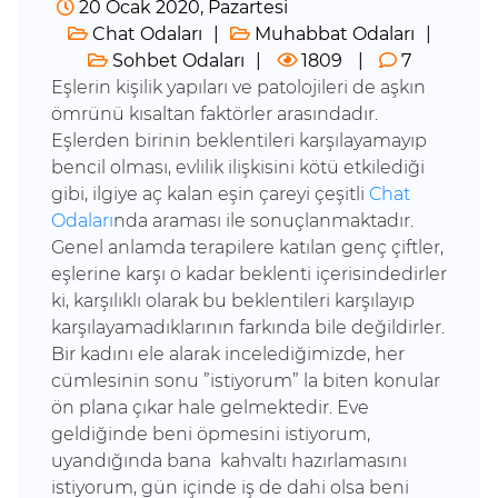
20 Ocak 2020, Pazartesi
Chat Odaları
Muhabbat Odaları
Sohbet Odaları
1809
7
Eşlerin kişilik yapıları ve patolojileri de aşkın
ömrünü kısaltan faktörler arasındadır.
Eşlerden birinin beklentileri karşılayamayıp
bencil olması, evlilik ilişkisini kötü etkilediği
gibi, ilgiye aç kalan eşin çareyi çeşitli
Chat
Odaları
nda araması ile sonuçlanmaktadır.
Genel anlamda terapilere katılan genç çiftler,
eşlerine karşı o kadar beklenti içerisindedirler
ki, karşılıklı olarak bu beklentileri karşılayıp
karşılayamadıklarının farkında bile değildirler.
Bir kadını ele alarak incelediğimizde, her
cümlesinin sonu ”istiyorum” la biten konular
ön plana çıkar hale gelmektedir. Eve
geldiğinde beni öpmesini istiyorum,
uyandığında bana kahvaltı hazırlamasını
istiyorum, gün içinde iş de dahi olsa beni