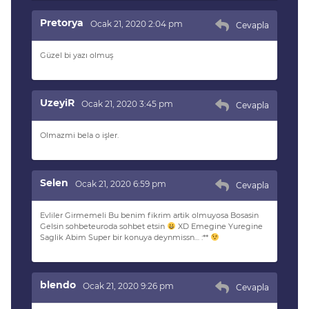
Pretorya
Ocak 21, 2020 2:04 pm
Cevapla
Güzel bi yazı olmuş
UzeyiR
Ocak 21, 2020 3:45 pm
Cevapla
Olmazmi bela o işler.
Selen
Ocak 21, 2020 6:59 pm
Cevapla
Evliler Girmemeli Bu benim fikrim artik olmuyosa Bosasin
Gelsin sohbeteuroda sohbet etsin
XD Emegine Yuregine
Saglik Abim Super bir konuya deynmissn… :**
blendo
Ocak 21, 2020 9:26 pm
Cevapla