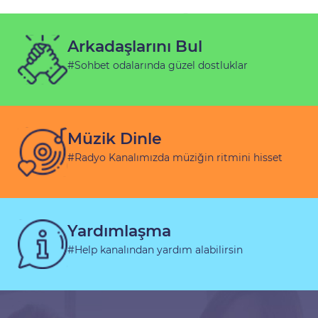
Arkadaşlarını Bul
#Sohbet odalarında güzel dostluklar
Müzik Dinle
#Radyo Kanalımızda müziğin ritmini hisset
Yardımlaşma
#Help kanalından yardım alabilirsin