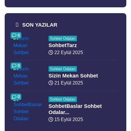
SON YAZILAR
0
Sohbet Odaları
SohbetTarz
22 Eylül 2025
0
Sohbet Odaları
Sizin Mekan Sohbet
21 Eylül 2025
0
Sohbet Odaları
SohbetBaslar Sohbet
Odalar...
15 Eylül 2025