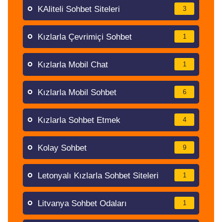
KAliteli Sohbet Siteleri
3
Kızlarla Çevrimiçi Sohbet
1
Kızlarla Mobil Chat
1
Kızlarla Mobil Sohbet
6
Kızlarla Sohbet Etmek
4
Kolay Sohbet
9
Letonyalı Kızlarla Sohbet Siteleri
1
Litvanya Sohbet Odaları
1