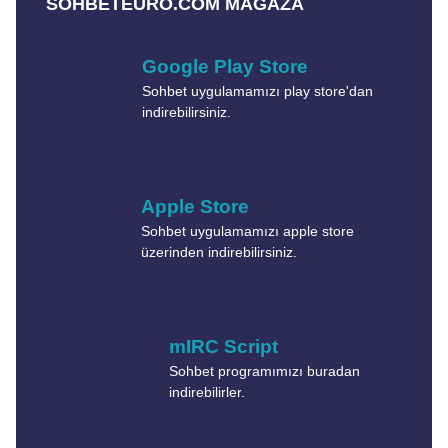
SOHBETEURO.COM MAĞAZA
Google Play Store
Sohbet uygulamamızı play store'dan
indirebilirsiniz.
Apple Store
Sohbet uygulamamızı apple store
üzerinden indirebilirsiniz.
mIRC Script
Sohbet programımızı buradan
indirebilirler.