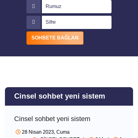
Rumuz
Sifre
SOHBETE BAĞLAN
Cinsel sohbet yeni sistem
Cinsel sohbet yeni sistem
28 Nisan 2023, Cuma