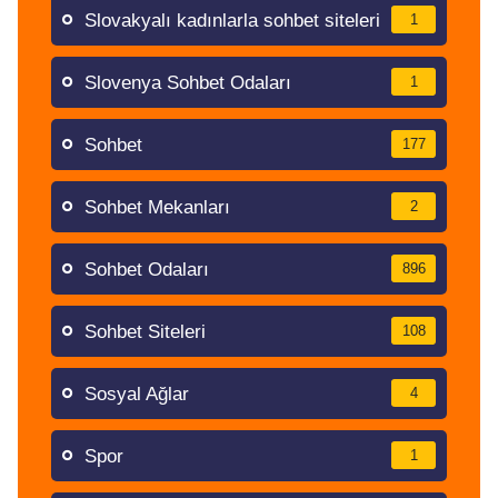
Slovakyalı kadınlarla sohbet siteleri
1
Slovenya Sohbet Odaları
1
Sohbet
177
Sohbet Mekanları
2
Sohbet Odaları
896
Sohbet Siteleri
108
Sosyal Ağlar
4
Spor
1