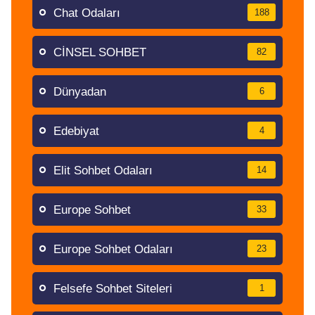
Chat Odaları
188
CİNSEL SOHBET
82
Dünyadan
6
Edebiyat
4
Elit Sohbet Odaları
14
Europe Sohbet
33
Europe Sohbet Odaları
23
Felsefe Sohbet Siteleri
1