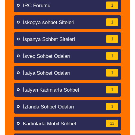
İRC Forumu
1
İskoçya sohbet Siteleri
1
İspanya Sohbet Siteleri
1
İsveç Sohbet Odaları
1
İtalya Sohbet Odaları
1
İtalyan Kadınlarla Sohbet
1
İzlanda Sohbet Odaları
1
Kadınlarla Mobil Sohbet
13