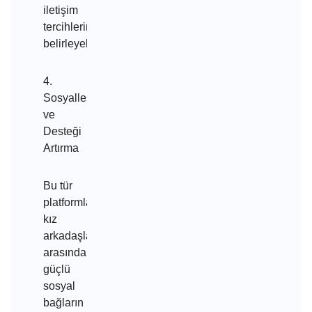
iletişim
tercihlerini
belirleyebilirler.
4.
Sosyalleşme
ve
Desteği
Artırma
Bu tür
platformlar,
kız
arkadaşlar
arasında
güçlü
sosyal
bağların