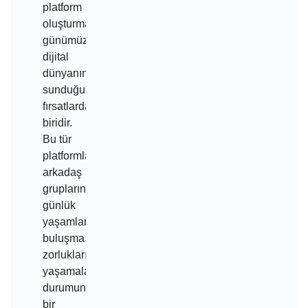
platform
oluşturması,
günümüzde
dijital
dünyanın
sunduğu
fırsatlardan
biridir.
Bu tür
platformlar,
arkadaş
gruplarının
günlük
yaşamlarında
buluşma
zorlukları
yaşamaları
durumunda
bir