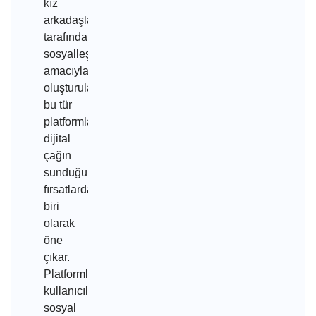
kız
arkadaşlar
tarafından
sosyalleşme
amacıyla
oluşturulan
bu tür
platformlar,
dijital
çağın
sunduğu
fırsatlardan
biri
olarak
öne
çıkar.
Platformlar,
kullanıcıların
sosyal