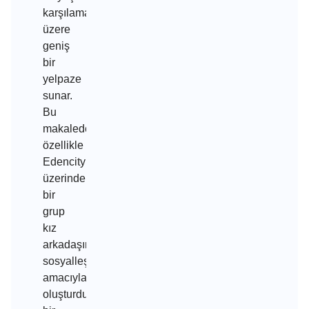
karşılamak
üzere
geniş
bir
yelpaze
sunar.
Bu
makalede,
özellikle
Edencity
üzerinde
bir
grup
kız
arkadaşın
sosyalleşme
amacıyla
oluşturduğu