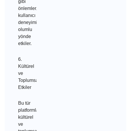
gibi
önlemler,
kullanıcı
deneyimini
olumlu
yönde
etkiler.
6.
Kültürel
ve
Toplumsal
Etkiler
Bu tür
platformlar,
kültürel
ve