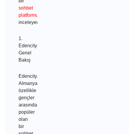
bir
sohbet
platformu
nu
inceleyeceğiz.
1.
Edencity:
Genel
Bakış
Edencity,
Almanya’da
özellikle
gençler
arasında
popüler
olan
bir
sohbet