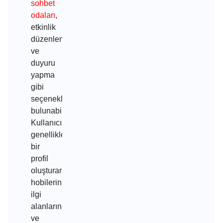
sohbet
odaları
,
etkinlik
düzenleme
ve
duyuru
yapma
gibi
seçenekler
bulunabilir.
Kullanıcılar
genellikle
bir
profil
oluşturarak,
hobilerini,
ilgi
alanlarını
ve