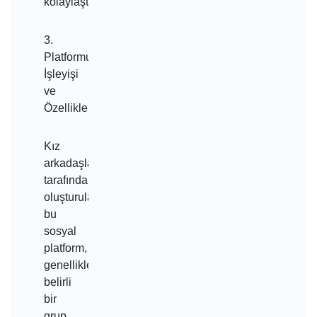
kolaylaştırır.
3.
Platformun
İşleyişi
ve
Özellikleri
Kız
arkadaşlar
tarafından
oluşturulan
bu
sosyal
platform,
genellikle
belirli
bir
grup