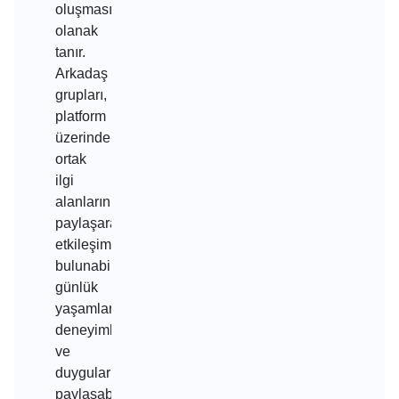
oluşmasına
olanak
tanır.
Arkadaş
grupları,
platform
üzerinde
ortak
ilgi
alanlarını
paylaşarak
etkileşimde
bulunabilir,
günlük
yaşamlarında
deneyimlerini
ve
duygularını
paylaşabilirler.