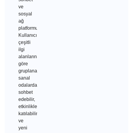
ve
sosyal
ağ
platformudur.
Kullanıcılar,
çeşitli
ilgi
alanlarına
göre
gruplanarak
sanal
odalarda
sohbet
edebilir,
etkinliklere
katılabilir
ve
yeni