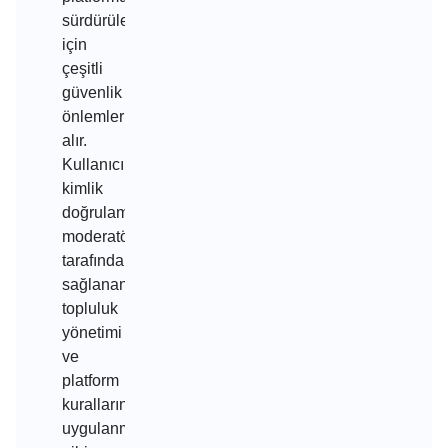
sürdürülebilirliği
için
çeşitli
güvenlik
önlemleri
alır.
Kullanıcıların
kimlik
doğrulaması,
moderatörler
tarafından
sağlanan
topluluk
yönetimi
ve
platform
kurallarının
uygulanması