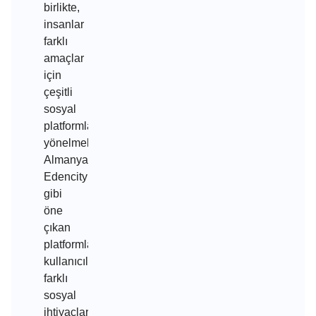
birlikte,
insanlar
farklı
amaçlar
için
çeşitli
sosyal
platformlara
yönelmektedirler.
Almanya’da
Edencity
gibi
öne
çıkan
platformlar,
kullanıcılarına
farklı
sosyal
ihtiyaçlarını