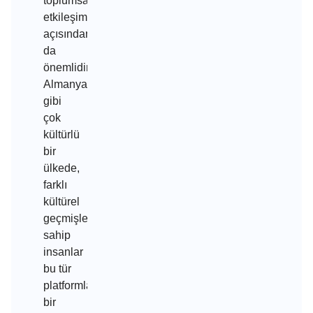
toplumsal
etkileşim
açısından
da
önemlidir.
Almanya
gibi
çok
kültürlü
bir
ülkede,
farklı
kültürel
geçmişlere
sahip
insanlar
bu tür
platformlarda
bir