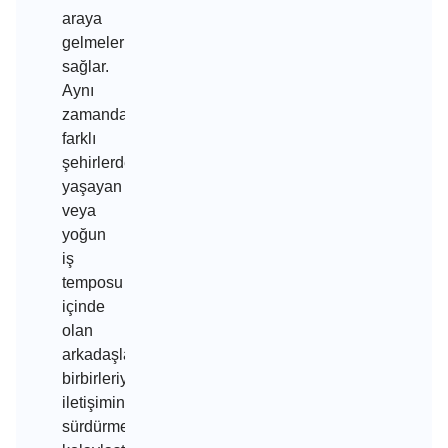
araya
gelmelerini
sağlar.
Aynı
zamanda,
farklı
şehirlerde
yaşayan
veya
yoğun
iş
temposu
içinde
olan
arkadaşların
birbirleriyle
iletişimini
sürdürmelerini