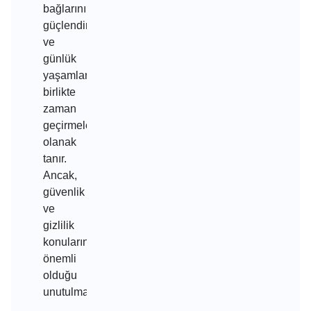
bağlarını
güçlendirmelerine
ve
günlük
yaşamlarında
birlikte
zaman
geçirmelerine
olanak
tanır.
Ancak,
güvenlik
ve
gizlilik
konularının
önemli
olduğu
unutulmamalıdır.