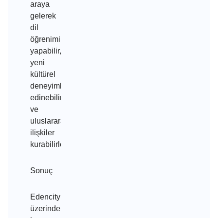
araya
gelerek
dil
öğrenimi
yapabilir,
yeni
kültürel
deneyimler
edinebilir
ve
uluslararası
ilişkiler
kurabilirler.
Sonuç
Edencity
üzerinde