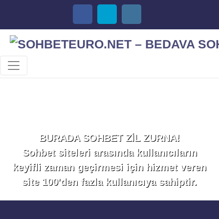
Sohbet Et!
BURADA SOHBET ZİL ZURNA!
Sohbet siteleri arasında kullanıcıların
keyifli zaman geçirmesi için hizmet veren
site 100'den fazla kullanıcıya sahiptir.