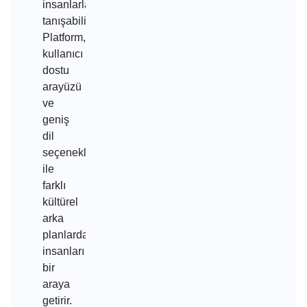
insanlarla
tanışabilirler.
Platform,
kullanıcı
dostu
arayüzü
ve
geniş
dil
seçenekleri
ile
farklı
kültürel
arka
planlardan
insanları
bir
araya
getirir.