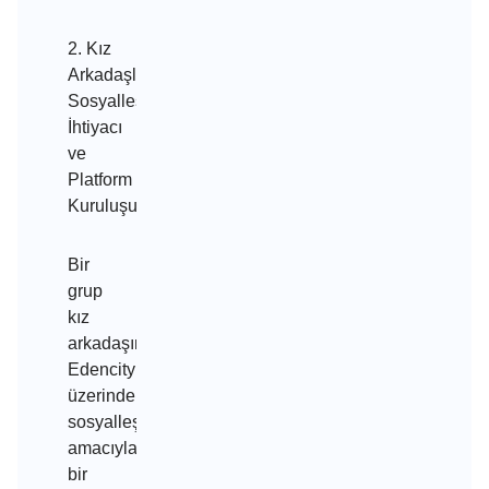
2. Kız
Arkadaşların
Sosyalleşme
İhtiyacı
ve
Platform
Kuruluşu
Bir
grup
kız
arkadaşın
Edencity
üzerinde
sosyalleşme
amacıyla
bir