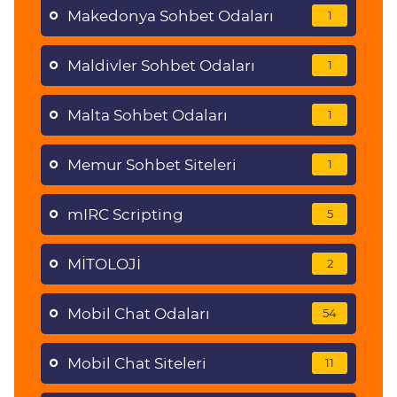
Makedonya Sohbet Odaları
1
Maldivler Sohbet Odaları
1
Malta Sohbet Odaları
1
Memur Sohbet Siteleri
1
mIRC Scripting
5
MİTOLOJİ
2
Mobil Chat Odaları
54
Mobil Chat Siteleri
11