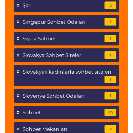
Şiir
2
Singapur Sohbet Odaları
2
Siyasi Sohbet
1
Slovakya Sohbet Siteleri
1
Slovakyalı kadınlarla sohbet siteleri
1
Slovenya Sohbet Odaları
1
Sohbet
177
Sohbet Mekanları
2