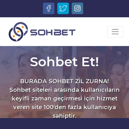
Sohbet Et!
BURADA SOHBET ZİL ZURNA!
Sohbet siteleri arasında kullanıcıların
keyifli zaman geçirmesi için hizmet
veren site 100'den fazla kullanıcıya
sahiptir.