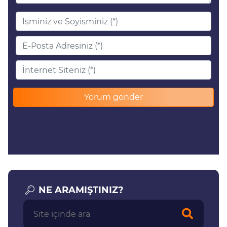
NE ARAMIŞTINIZ?