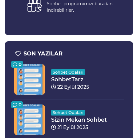
Sohbet programımızı buradan
indirebilirler.
SON YAZILAR
0
Sohbet Odaları
SohbetTarz
22 Eylül 2025
0
Sohbet Odaları
Sizin Mekan Sohbet
21 Eylül 2025