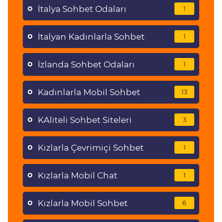
İtalya Sohbet Odaları
1
İtalyan Kadınlarla Sohbet
1
İzlanda Sohbet Odaları
1
Kadınlarla Mobil Sohbet
13
KAliteli Sohbet Siteleri
3
Kızlarla Çevrimiçi Sohbet
1
Kızlarla Mobil Chat
1
Kızlarla Mobil Sohbet
6