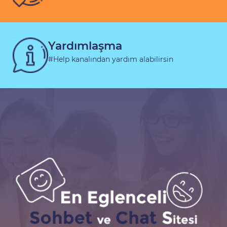
Yardımlaşma
#Help kanalından yardım alabilirsin