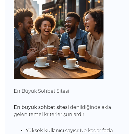
En Büyük Sohbet Sitesi
En büyük sohbet sitesi
denildiğinde akla
gelen temel kriterler şunlardır:
Yüksek kullanıcı sayısı:
Ne kadar fazla