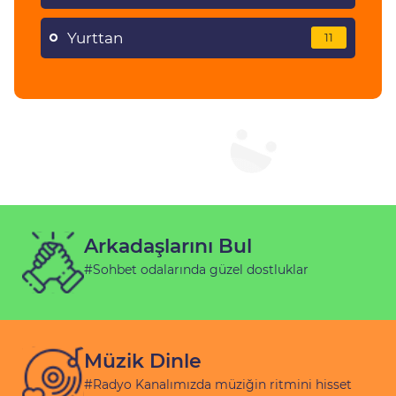
Yurttan
11
Arkadaşlarını Bul
#Sohbet odalarında güzel dostluklar
Müzik Dinle
#Radyo Kanalımızda müziğin ritmini hisset