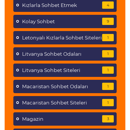
Kızlarla Sohbet Etmek
4
Kolay Sohbet
9
Letonyalı Kızlarla Sohbet Siteleri
1
Litvanya Sohbet Odaları
1
Litvanya Sohbet Siteleri
1
Macaristan Sohbet Odaları
1
Macaristan Sohbet Siteleri
1
Magazin
3