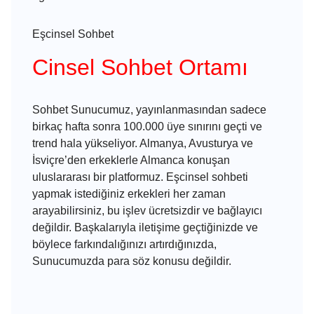
Eşcinsel Sohbet
Cinsel Sohbet Ortamı
Sohbet Sunucumuz, yayınlanmasından sadece
birkaç hafta sonra 100.000 üye sınırını geçti ve
trend hala yükseliyor. Almanya, Avusturya ve
İsviçre’den erkeklerle Almanca konuşan
uluslararası bir platformuz. Eşcinsel sohbeti
yapmak istediğiniz erkekleri her zaman
arayabilirsiniz, bu işlev ücretsizdir ve bağlayıcı
değildir. Başkalarıyla iletişime geçtiğinizde ve
böylece farkındalığınızı artırdığınızda,
Sunucumuzda para söz konusu değildir.