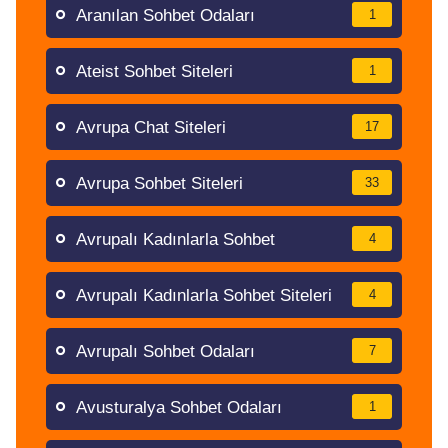
Aranılan Sohbet Odaları
1
Ateist Sohbet Siteleri
1
Avrupa Chat Siteleri
17
Avrupa Sohbet Siteleri
33
Avrupalı Kadınlarla Sohbet
4
Avrupalı Kadınlarla Sohbet Siteleri
4
Avrupalı Sohbet Odaları
7
Avusturalya Sohbet Odaları
1