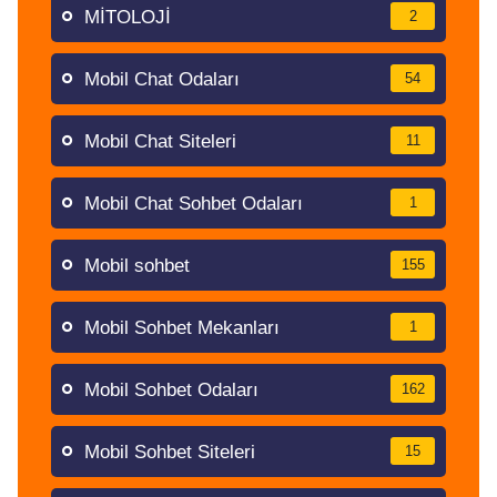
MİTOLOJİ
2
Mobil Chat Odaları
54
Mobil Chat Siteleri
11
Mobil Chat Sohbet Odaları
1
Mobil sohbet
155
Mobil Sohbet Mekanları
1
Mobil Sohbet Odaları
162
Mobil Sohbet Siteleri
15