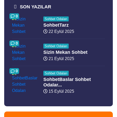
SON YAZILAR
0
Sohbet Odaları
SohbetTarz
22 Eylül 2025
0
Sohbet Odaları
Sizin Mekan Sohbet
21 Eylül 2025
0
Sohbet Odaları
SohbetBaslar Sohbet
Odalar...
15 Eylül 2025