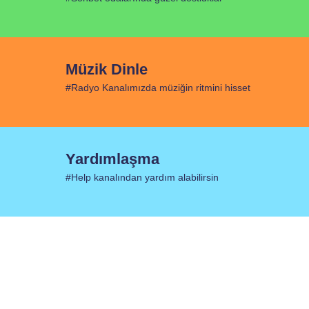
Müzik Dinle
#Radyo Kanalımızda müziğin ritmini hisset
Yardımlaşma
#Help kanalından yardım alabilirsin