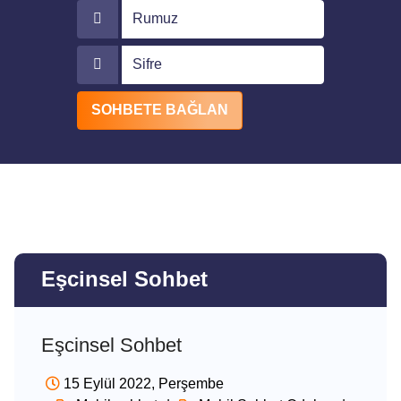
Rumuz
Sifre
SOHBETE BAĞLAN
Eşcinsel Sohbet
Eşcinsel Sohbet
15 Eylül 2022, Perşembe