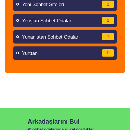
Yeni Sohbet Siteleri
1
Yetişkin Sohbet Odaları
1
Yunanistan Sohbet Odaları
1
Yurttan
11
Arkadaşlarını Bul
#Sohbet odalarında güzel dostluklar