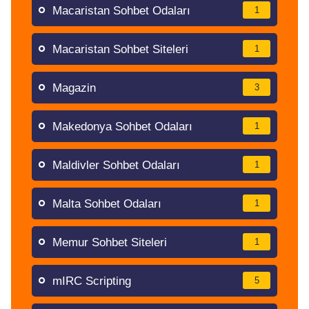
Macaristan Sohbet Odaları
1
Macaristan Sohbet Siteleri
1
Magazin
3
Makedonya Sohbet Odaları
1
Maldivler Sohbet Odaları
1
Malta Sohbet Odaları
1
Memur Sohbet Siteleri
1
mIRC Scripting
5