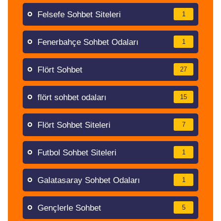
Felsefe Sohbet Siteleri
1
Fenerbahçe Sohbet Odaları
1
Flört Sohbet
27
flört sohbet odaları
15
Flört Sohbet Siteleri
7
Futbol Sohbet Siteleri
1
Galatasaray Sohbet Odaları
1
Gençlerle Sohbet
5