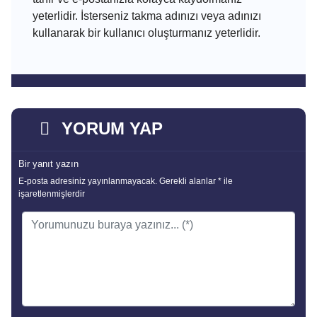
yeterlidir. İsterseniz takma adınızı veya adınızı
kullanarak bir kullanıcı oluşturmanız yeterlidir.
YORUM YAP
Bir yanıt yazın
E-posta adresiniz yayınlanmayacak.
Gerekli alanlar
*
ile
işaretlenmişlerdir