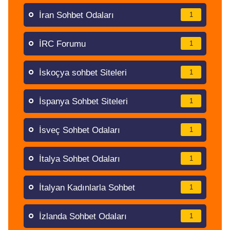
İran Sohbet Odaları
1
İRC Forumu
1
İskoçya sohbet Siteleri
1
İspanya Sohbet Siteleri
1
İsveç Sohbet Odaları
1
İtalya Sohbet Odaları
1
İtalyan Kadınlarla Sohbet
1
İzlanda Sohbet Odaları
1