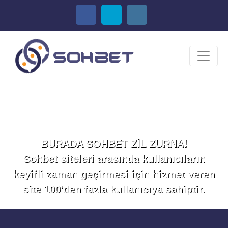
Sohbet Et!
BURADA SOHBET ZİL ZURNA!
Sohbet siteleri arasında kullanıcıların
keyifli zaman geçirmesi için hizmet veren
site 100'den fazla kullanıcıya sahiptir.