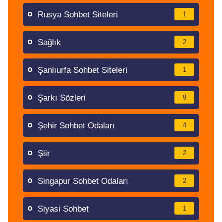
Rusya Sohbet Siteleri
1
Sağlık
2
Şanlıurfa Sohbet Siteleri
1
Şarkı Sözleri
9
Şehir Sohbet Odaları
4
Şiir
2
Singapur Sohbet Odaları
2
Siyasi Sohbet
1