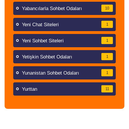
Yabancılarla Sohbet Odaları
10
Yeni Chat Siteleri
1
Yeni Sohbet Siteleri
1
Yetişkin Sohbet Odaları
1
Yunanistan Sohbet Odaları
1
Yurttan
11