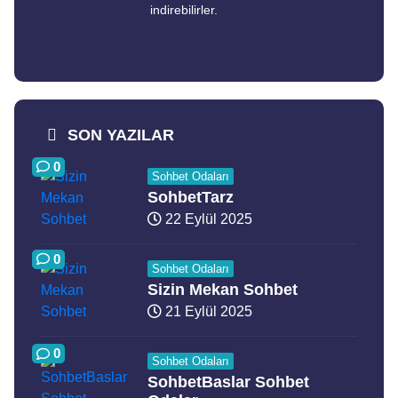
indirebilirler.
SON YAZILAR
0
Sohbet Odaları
SohbetTarz
22 Eylül 2025
0
Sohbet Odaları
Sizin Mekan Sohbet
21 Eylül 2025
0
Sohbet Odaları
SohbetBaslar Sohbet