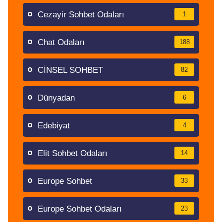
Cezayir Sohbet Odaları
1
Chat Odaları
188
CİNSEL SOHBET
82
Dünyadan
6
Edebiyat
4
Elit Sohbet Odaları
14
Europe Sohbet
33
Europe Sohbet Odaları
23