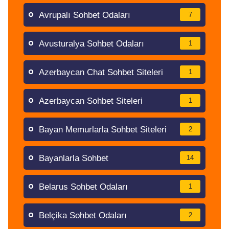
Avrupalı Sohbet Odaları
7
Avusturalya Sohbet Odaları
1
Azerbaycan Chat Sohbet Siteleri
1
Azerbaycan Sohbet Siteleri
1
Bayan Memurlarla Sohbet Siteleri
2
Bayanlarla Sohbet
14
Belarus Sohbet Odaları
1
Belçika Sohbet Odaları
2