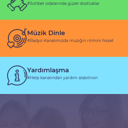
#Sohbet odalarında güzel dostluklar
Müzik Dinle
#Radyo Kanalımızda müziğin ritmini hisset
Yardımlaşma
#Help kanalından yardım alabilirsin