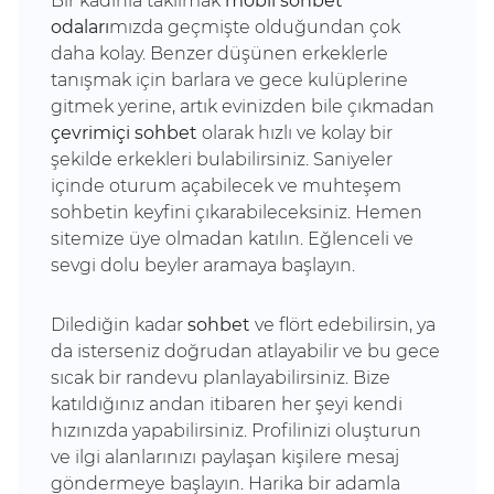
Bir kadınla takılmak
mobil sohbet
odaları
mızda geçmişte olduğundan çok
daha kolay.
Benzer düşünen erkeklerle
tanışmak için barlara ve gece kulüplerine
gitmek yerine, artık evinizden bile çıkmadan
çevrimiçi sohbet
olarak hızlı ve kolay bir
şekilde erkekleri bulabilirsiniz.
Saniyeler
içinde oturum açabilecek ve muhteşem
sohbetin keyfini çıkarabileceksiniz.
Hemen
sitemize üye olmadan katılın. Eğlenceli ve
sevgi dolu beyler aramaya başlayın.
Dilediğin kadar
sohbet
ve flört edebilirsin,
ya
da isterseniz doğrudan atlayabilir ve bu gece
sıcak bir randevu planlayabilirsiniz.
Bize
katıldığınız andan itibaren her şeyi kendi
hızınızda yapabilirsiniz.
Profilinizi oluşturun
ve ilgi alanlarınızı paylaşan kişilere mesaj
göndermeye başlayın.
Harika bir adamla