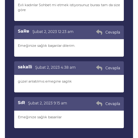
Evli kadınlar Sohbet mi etmek istiyorsunuz burası tam da size
göre
SaRe
Şubat 2, 2023 12:23 am
Cevapla
Emeğinize sağlık başarılar dilerim.
sakalli
Şubat 2, 2023 4:38 am
Cevapla
güzel anlatılmıs emegine saglık
SıR
Şubat 2, 2023 9:15 am
Cevapla
Emeğinize sağlık basarilar