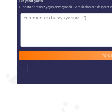
Bir yanıt yazın
E-posta adresiniz yayınlanmayacak.
Gerekli alanlar
*
ile işaretl