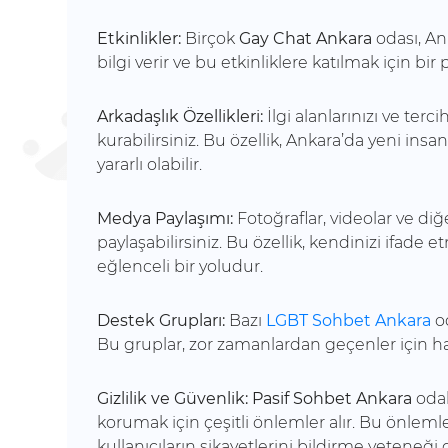
Etkinlikler:
Birçok
Gay Chat Ankara
odası, An
bilgi verir ve bu etkinliklere katılmak için bir
Arkadaşlık Özellikleri:
İlgi alanlarınızı ve terci
kurabilirsiniz. Bu özellik, Ankara’da yeni ins
yararlı olabilir.
Medya Paylaşımı:
Fotoğraflar, videolar ve diğ
paylaşabilirsiniz. Bu özellik, kendinizi ifade
eğlenceli bir yoludur.
Destek Grupları:
Bazı
LGBT Sohbet Ankara
o
Bu gruplar, zor zamanlardan geçenler için hari
Gizlilik ve Güvenlik:
Pasif Sohbet Ankara
odala
korumak için çeşitli önlemler alır. Bu önleml
kullanıcıların şikayetlerini bildirme yeteneği