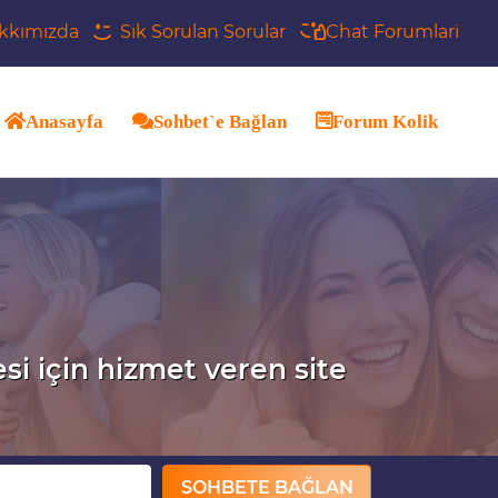
kkımızda
Sık Sorulan Sorular
Chat Forumlari
Anasayfa
Sohbet`e Bağlan
Forum Kolik
esi için hizmet veren site
SOHBETE BAĞLAN