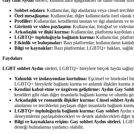
Gay chat Aydın
siteleri, kullanıcılara aşağıdakiler de dahil olmak üzer
Sohbet odaları:
Kullanıcılar, ilgi alanlarına veya cinsel tercihl
Özel mesajlaşma:
Kullanıcılar, diğer kullanıcılarla özel olarak m
Profiller:
Kullanıcılar, kendilerini tanıtan ve ilgi alanlarını ve te
Görüntü ve video paylaşımı:
Kullanıcılar, fotoğraf ve videolar 
Arkadaşlık ve ilişki kurma:
Kullanıcılar, platforma kaydolan di
LGBTQ+ topluluğuyla bağlantı kurma:
Kullanıcılar, platfo
Etkinlik ve buluşmalar:
Bazı platformlar, kullanıcıların katı
Bilgi ve kaynaklar:
Bazı platformlar, LGBTQ+ hakları, sağlık v
Faydaları
LGBT sohbet Aydın
siteleri, LGBTQ+ bireylere birçok fayda sağlaya
Yalnızlık ve izolasyondan kurtulma:
Eşcinsel ve biseksüel bir
LGBTQ+ bireylerle bağlantı kurma ve anlamlı ilişkiler kurma i
Kendini kabul etme ve özgüven geliştirme:
Aydın Gay Sohb
kendileri gibi olan diğer insanlarla bağlantı kurma ve olumlu ge
Arkadaşlık ve romantik ilişkiler kurma:
Cinsel sohbet Ayd
alanlarını ve tercihlerini paylaşan diğer insanlarla bağlantı kur
LGBTQ+ topluluğuyla bağlantı kurma:
Gay sohbet
Aydın s
deneyimlerini paylaşabilecekleri ve destek alabilecekleri diğer 
Bilgi ve kaynaklara erişim:
Gay sohbet Aydın siteleri
, LGBTQ
desteği bulmalarına yardımcı olabilir.