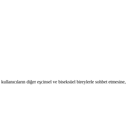
 kullanıcıların diğer eşcinsel ve biseksüel bireylerle sohbet etmesine,