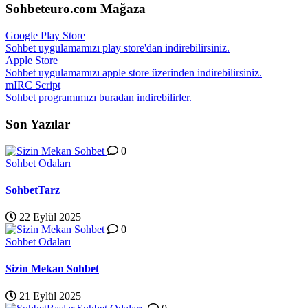
Sohbeteuro.com Mağaza
Google Play Store
Sohbet uygulamamızı play store'dan indirebilirsiniz.
Apple Store
Sohbet uygulamamızı apple store üzerinden indirebilirsiniz.
mIRC Script
Sohbet programımızı buradan indirebilirler.
Son Yazılar
0
Sohbet Odaları
SohbetTarz
22 Eylül 2025
0
Sohbet Odaları
Sizin Mekan Sohbet
21 Eylül 2025