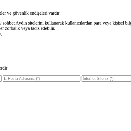
kler ve güvenlik endişeleri vardır:
 sohbet Aydın sitelerini kullanarak kullanıcılardan para veya kişisel bilg
ber zorbalık veya taciz edebilir.
iç
erdir