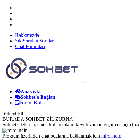
Hakkımızda
Sık Sorulan Sorular
Chat Forumlari
Anasayfa
Sohbet`e Bağlan
Forum Kolik
Sohbet Et!
BURADA SOHBET ZİL ZURNA!
Sohbet siteleri arasında kullanıcıların keyifli zaman geçirmesi için hizm
Program üzerinden chat odalarına bağlanmak için
mirc indir.