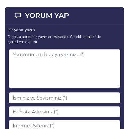
YORUM YAP
Bir yanıt yazın
E-posta adresiniz yayınlanmayacak.
Gerekli alanlar
*
ile
işaretlenmişlerdir