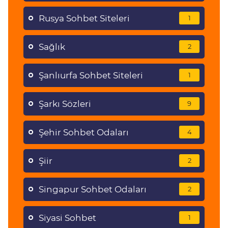
Rusya Sohbet Siteleri
1
Sağlık
2
Şanlıurfa Sohbet Siteleri
1
Şarkı Sözleri
9
Şehir Sohbet Odaları
4
Şiir
2
Singapur Sohbet Odaları
2
Siyasi Sohbet
1