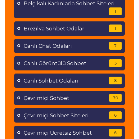
Belçikalı Kadınlarla Sohbet Siteleri
1
Brezilya Sohbet Odaları
1
Canlı Chat Odaları
7
Canlı Görüntülü Sohbet
3
Canlı Sohbet Odaları
8
Çevrimiçi Sohbet
70
Çevrimiçi Sohbet Siteleri
6
Çevrimiçi Ücretsiz Sohbet
6