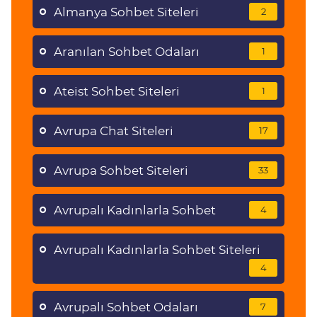
Almanya Sohbet Siteleri
2
Aranılan Sohbet Odaları
1
Ateist Sohbet Siteleri
1
Avrupa Chat Siteleri
17
Avrupa Sohbet Siteleri
33
Avrupalı Kadınlarla Sohbet
4
Avrupalı Kadınlarla Sohbet Siteleri
4
Avrupalı Sohbet Odaları
7