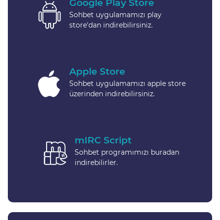
Google Play Store
Sohbet uygulamamızı play
store'dan indirebilirsiniz.
Apple Store
Sohbet uygulamamızı apple store
üzerinden indirebilirsiniz.
mIRC Script
Sohbet programımızı buradan
indirebilirler.