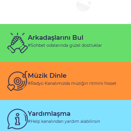
Arkadaşlarını Bul
#Sohbet odalarında güzel dostluklar
Müzik Dinle
#Radyo Kanalımızda müziğin ritmini hisset
Yardımlaşma
#Help kanalından yardım alabilirsin