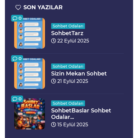
SON YAZILAR
0
Sohbet Odaları
SohbetTarz
22 Eylül 2025
0
Sohbet Odaları
Sizin Mekan Sohbet
21 Eylül 2025
0
Sohbet Odaları
SohbetBaslar Sohbet
Odalar...
15 Eylül 2025