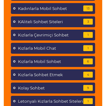
Kadınlarla Mobil Sohbet
13
KAliteli Sohbet Siteleri
3
Kızlarla Çevrimiçi Sohbet
1
Kızlarla Mobil Chat
1
Kızlarla Mobil Sohbet
6
Kızlarla Sohbet Etmek
4
Kolay Sohbet
9
Letonyalı Kızlarla Sohbet Siteleri
1