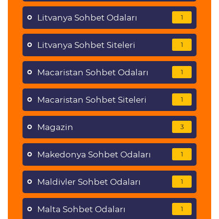
Litvanya Sohbet Odaları
1
Litvanya Sohbet Siteleri
1
Macaristan Sohbet Odaları
1
Macaristan Sohbet Siteleri
1
Magazin
3
Makedonya Sohbet Odaları
1
Maldivler Sohbet Odaları
1
Malta Sohbet Odaları
1