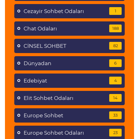
Cezayir Sohbet Odaları
1
Chat Odaları
188
CİNSEL SOHBET
82
Dünyadan
6
Edebiyat
4
Elit Sohbet Odaları
14
Europe Sohbet
33
Europe Sohbet Odaları
23