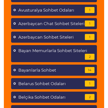
Avusturalya Sohbet Odaları
1
Azerbaycan Chat Sohbet Siteleri
1
Azerbaycan Sohbet Siteleri
1
Bayan Memurlarla Sohbet Siteleri
2
Bayanlarla Sohbet
14
Belarus Sohbet Odaları
1
Belçika Sohbet Odaları
2