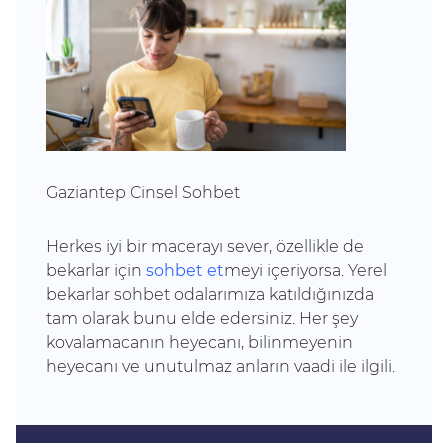
Gaziantep Cinsel Sohbet
Herkes iyi bir macerayı sever, özellikle de
bekarlar için
sohbet et
meyi içeriyorsa. Yerel
bekarlar sohbet odalarımıza katıldığınızda
tam olarak bunu elde edersiniz. Her şey
kovalamacanın heyecanı, bilinmeyenin
heyecanı ve unutulmaz anların vaadi ile ilgili.