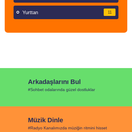
Yurttan
11
Arkadaşlarını Bul
#Sohbet odalarında güzel dostluklar
Müzik Dinle
#Radyo Kanalımızda müziğin ritmini hisset