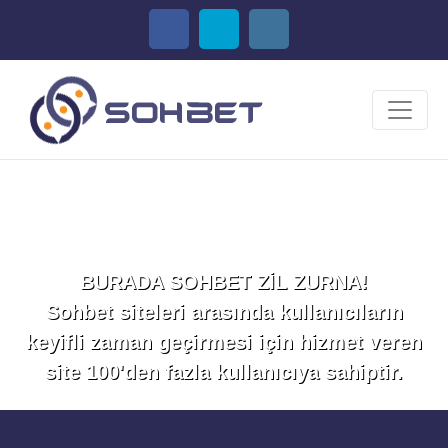
Sohbet Et!
BURADA SOHBET ZİL ZURNA!
Sohbet siteleri arasında kullanıcıların
keyifli zaman geçirmesi için hizmet veren
site 100'den fazla kullanıcıya sahiptir.