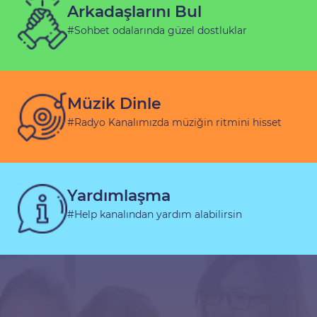
Arkadaşlarını Bul
#Sohbet odalarında güzel dostluklar
Müzik Dinle
#Radyo Kanalımızda müziğin ritmini hisset
Yardımlaşma
#Help kanalından yardım alabilirsin