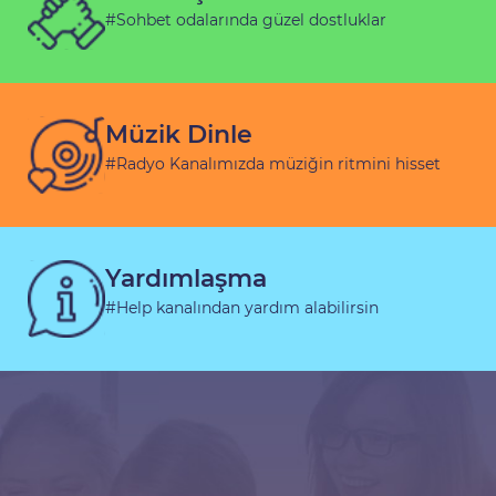
#Sohbet odalarında güzel dostluklar
Müzik Dinle
#Radyo Kanalımızda müziğin ritmini hisset
Yardımlaşma
#Help kanalından yardım alabilirsin