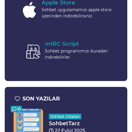
Apple Store
Sohbet uygulamamızı apple store
üzerinden indirebilirsiniz.
mIRC Script
Sohbet programımızı buradan
indirebilirler.
SON YAZILAR
0
Sohbet Odaları
SohbetTarz
22 Eylül 2025