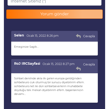
Selen
Ocak 15, 2022 8:26 pm
Cevapla
Emeginize Saglk…
RoJ IRCSayfasi
Ocak 15, 2022 8:27 pm
Cevapla
Sohbet denilnde akla ilk gelen europa geldiğinden
sohbeteuro cuk oturmuş bir sunucu diyebilirim efem.
sohbeteuro.net ile dün sohbetseverlerin muhabbete
doyduğu tek mekan diyebilirim efem. başarılarınızın
devamı…