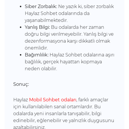
Siber Zorbalık:
Ne yazık ki, siber zorbalık
Haylaz Sohbet odalarında da
yaşanabilmektedir.
Yanlış Bilgi:
Bu odalarda her zaman
doğru bilgi verilmeyebilir. Yanlış bilgi ve
dezenformasyona karşı dikkatli olmak
önemlidir.
Bağımlılık:
Haylaz Sohbet odalarına aşırı
bağlılık, gerçek hayattan kopmaya
neden olabilir.
Sonuç:
Haylaz
Mobil Sohbet odaları
, farklı amaçlar
için kullanılabilen sanal ortamlardır. Bu
odalarda yeni insanlarla tanışabilir, bilgi
edinebilir, eğlenebilir ve yalnızlık duygusunu
azaltabilirsiniz.