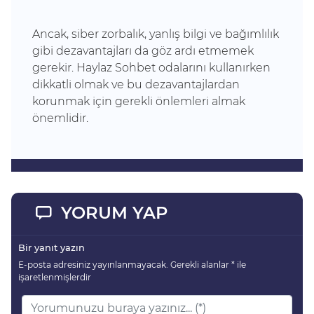
Ancak, siber zorbalık, yanlış bilgi ve bağımlılık
gibi dezavantajları da göz ardı etmemek
gerekir. Haylaz Sohbet odalarını kullanırken
dikkatli olmak ve bu dezavantajlardan
korunmak için gerekli önlemleri almak
önemlidir.
YORUM YAP
Bir yanıt yazın
E-posta adresiniz yayınlanmayacak.
Gerekli alanlar
*
ile
işaretlenmişlerdir