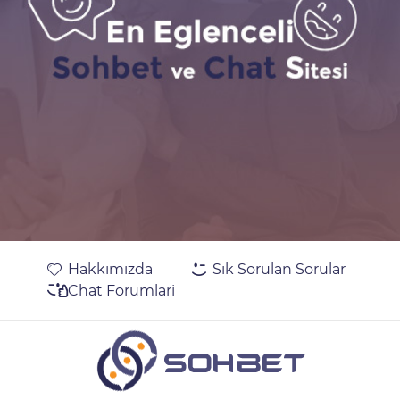
Hakkımızda
Sık Sorulan Sorular
Chat Forumlari