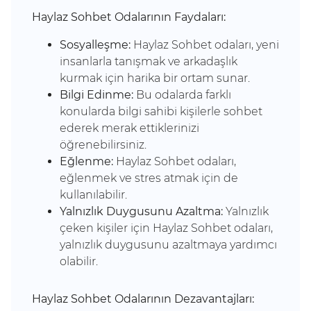
Haylaz Sohbet Odalarının Faydaları:
Sosyalleşme:
Haylaz Sohbet odaları, yeni
insanlarla tanışmak ve arkadaşlık
kurmak için harika bir ortam sunar.
Bilgi Edinme:
Bu odalarda farklı
konularda bilgi sahibi kişilerle sohbet
ederek merak ettiklerinizi
öğrenebilirsiniz.
Eğlenme:
Haylaz Sohbet odaları,
eğlenmek ve stres atmak için de
kullanılabilir.
Yalnızlık Duygusunu Azaltma:
Yalnızlık
çeken kişiler için Haylaz Sohbet odaları,
yalnızlık duygusunu azaltmaya yardımcı
olabilir.
Haylaz Sohbet Odalarının Dezavantajları: