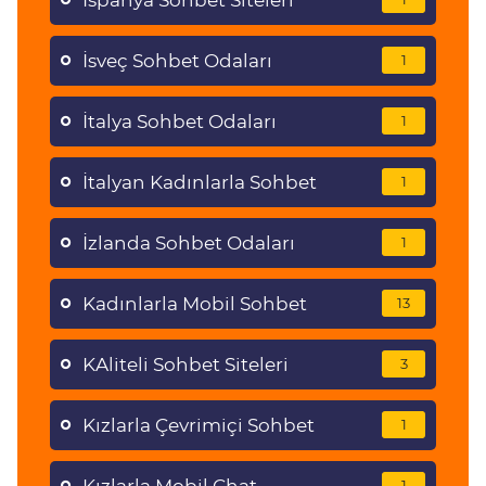
İspanya Sohbet Siteleri
İsveç Sohbet Odaları
1
İtalya Sohbet Odaları
1
İtalyan Kadınlarla Sohbet
1
İzlanda Sohbet Odaları
1
Kadınlarla Mobil Sohbet
13
KAliteli Sohbet Siteleri
3
Kızlarla Çevrimiçi Sohbet
1
1