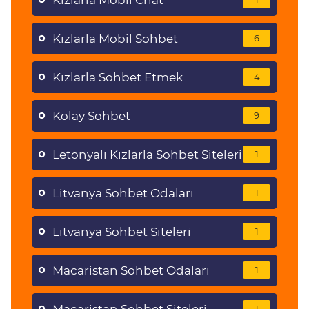
Kızlarla Mobil Chat
Kızlarla Mobil Sohbet
6
Kızlarla Sohbet Etmek
4
Kolay Sohbet
9
Letonyalı Kızlarla Sohbet Siteleri
1
Litvanya Sohbet Odaları
1
Litvanya Sohbet Siteleri
1
Macaristan Sohbet Odaları
1
1