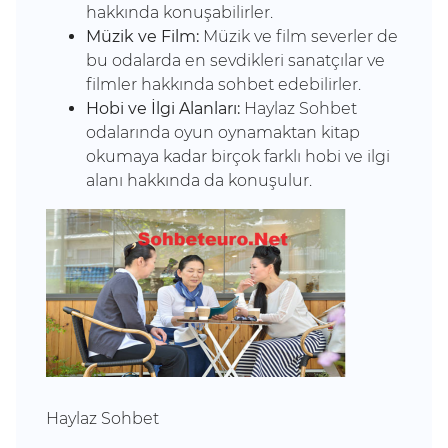
hakkında konuşabilirler.
Müzik ve Film:
Müzik ve film severler de
bu odalarda en sevdikleri sanatçılar ve
filmler hakkında sohbet edebilirler.
Hobi ve İlgi Alanları:
Haylaz Sohbet
odalarında oyun oynamaktan kitap
okumaya kadar birçok farklı hobi ve ilgi
alanı hakkında da konuşulur.
Haylaz Sohbet