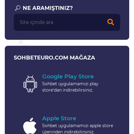
NE ARAMIŞTINIZ?
SOHBETEURO.COM MAĞAZA
Google Play Store
Sohbet uygulamamızı play
store'dan indirebilirsiniz.
Apple Store
Sohbet uygulamamızı apple store
üzerinden indirebilirsiniz.