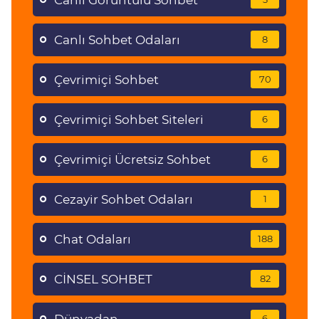
Canlı Görüntülü Sohbet
Canlı Sohbet Odaları
8
Çevrimiçi Sohbet
70
Çevrimiçi Sohbet Siteleri
6
Çevrimiçi Ücretsiz Sohbet
6
Cezayir Sohbet Odaları
1
Chat Odaları
188
CİNSEL SOHBET
82
6