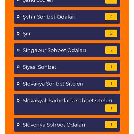
Şarkı Sözleri
Şehir Sohbet Odaları
4
Şiir
2
Singapur Sohbet Odaları
2
Siyasi Sohbet
1
Slovakya Sohbet Siteleri
1
Slovakyalı kadınlarla sohbet siteleri
1
Slovenya Sohbet Odaları
1