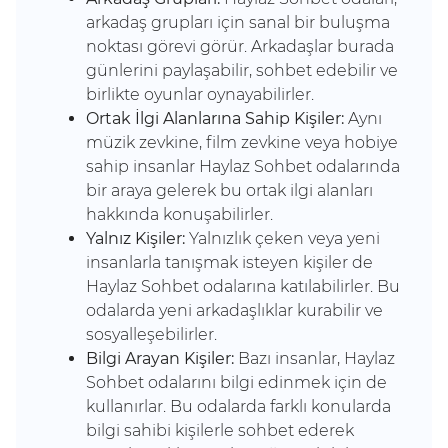
arkadaş grupları için sanal bir buluşma
noktası görevi görür. Arkadaşlar burada
günlerini paylaşabilir, sohbet edebilir ve
birlikte oyunlar oynayabilirler.
Ortak İlgi Alanlarına Sahip Kişiler:
Aynı
müzik zevkine, film zevkine veya hobiye
sahip insanlar Haylaz Sohbet odalarında
bir araya gelerek bu ortak ilgi alanları
hakkında konuşabilirler.
Yalnız Kişiler:
Yalnızlık çeken veya yeni
insanlarla tanışmak isteyen kişiler de
Haylaz Sohbet odalarına katılabilirler. Bu
odalarda yeni arkadaşlıklar kurabilir ve
sosyalleşebilirler.
Bilgi Arayan Kişiler:
Bazı insanlar, Haylaz
Sohbet odalarını bilgi edinmek için de
kullanırlar. Bu odalarda farklı konularda
bilgi sahibi kişilerle sohbet ederek