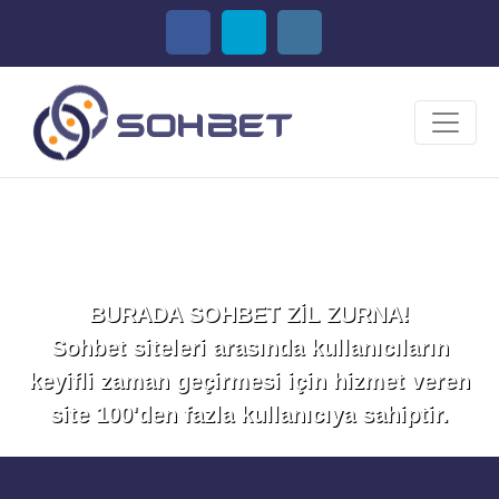
Sohbet Et!
BURADA SOHBET ZİL ZURNA!
Sohbet siteleri arasında kullanıcıların
keyifli zaman geçirmesi için hizmet veren
site 100'den fazla kullanıcıya sahiptir.