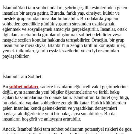
İstanbul’daki tam sohbet odaları, şehrin çeşitli kesimlerinden gelen
insanları bir araya getirir. Burada, farklı yaş, cinsiyet, kültür ve
meslek gruplarından insanlar bulunabilir. Bu odalarda yapılan
sohbetler, genellikle günlük yaşamın stresinden uzaklaşmak,
eğlenmek ve sosyalleşmek amacıyla gerçekleştirilir. İnsanlar, ortak
ilgi alanları etrafında gruplar oluşturarak sohbet edebilirler veya
rastgele seçilen konular hakkında tartışabilirler. Örneğin, bir grup
insan tarihe meraklıysa, İstanbul’un zengin tarihini konuşabilirler;
yemek tutkunları, şehrin eşsiz lezzetlerini ve en iyi restoranları
paylaşabilirler.
İstanbul Tam Sohbet
Bu
sohbet odaları
, sadece insanların eğlenceli vakit geçirmelerine
değil, aynı zamanda yeni bilgiler öğrenmelerine ve farklı bakış
açıları kazanmalarına da olanak tanır. İstanbul’un kültürel çeşitliliği,
bu odalarda yapılan sohbetlere zenginlik katar. Farklı kültürlerden
gelen insanlar, kendi geleneklerini ve yaşadıkları deneyimleri
paylaşarak diğerlerine yeni bir bakış açısı sunabilirler. Bu da
insanların hoşgörü ve anlayışını artırabilir.
Ancak, İstanbul’daki tam sohbet odalarının potansiyel riskleri de göz