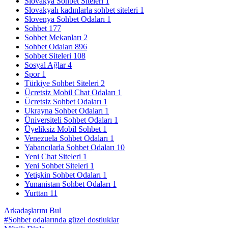
Slovakya Sohbet Siteleri
1
Slovakyalı kadınlarla sohbet siteleri
1
Slovenya Sohbet Odaları
1
Sohbet
177
Sohbet Mekanları
2
Sohbet Odaları
896
Sohbet Siteleri
108
Sosyal Ağlar
4
Spor
1
Türkiye Sohbet Siteleri
2
Ücretsiz Mobil Chat Odaları
1
Ücretsiz Sohbet Odaları
1
Ukrayna Sohbet Odaları
1
Üniversiteli Sohbet Odaları
1
Üyeliksiz Mobil Sohbet
1
Venezuela Sohbet Odaları
1
Yabancılarla Sohbet Odaları
10
Yeni Chat Siteleri
1
Yeni Sohbet Siteleri
1
Yetişkin Sohbet Odaları
1
Yunanistan Sohbet Odaları
1
Yurttan
11
Arkadaşlarını Bul
#Sohbet odalarında güzel dostluklar