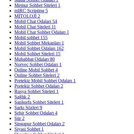
Memur Sohbet Siteleri
1
mIRC Scripting
5
MİTOLOJİ
2
Mobil Chat Odaları
54
Mobil Chat Siteleri
11
Mobil Chat Sohbet Odaları
1
Mobil sohbet
155
Mobil Sohbet Mekanları
1
Mobil Sohbet Odaları
162
Mobil Sohbet Siteleri
15
Muhabbat Odaları
80
Norveç Sohbet Odaları
1
Online Mobil Sohbet
4
Online Sohbet Siteleri
2
Portekiz Mobil Sohbet Odaları
1
Portekiz Sohbet Odaları
2
Rusya Sohbet Siteleri
1
Sağlık
2
Şanlıurfa Sohbet Siteleri
1
Şarkı Sözleri
9
Şehir Sohbet Odaları
4
Şiir
2
Singapur Sohbet Odaları
2
Siyasi Sohbet
1