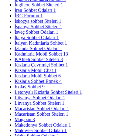
İngiltere Sohbet Siteleri
1
İran Sohbet Odaları
1
İRC Forumu
1
İskoçya sohbet Siteleri
1
İspanya Sohbet Siteleri
1
İsveç Sohbet Odaları
1
İtalya Sohbet Odaları
1
İtalyan Kadınlarla Sohbet
1
İzlanda Sohbet Odaları
1
Kadınlarla Mobil Sohbet
13
KAliteli Sohbet Siteleri
3
Kızlarla Çevrimiçi Sohbet
1
Kızlarla Mobil Chat
1
Kızlarla Mobil Sohbet
6
Kızlarla Sohbet Etmek
4
Kolay Sohbet
9
Letonyalı Kızlarla Sohbet Siteleri
1
Litvanya Sohbet Odaları
1
Litvanya Sohbet Siteleri
1
Macaristan Sohbet Odaları
1
Macaristan Sohbet Siteleri
1
Magazin
3
Makedonya Sohbet Odaları
1
Maldivler Sohbet Odaları
1
Malta Sohbet Odaları
1