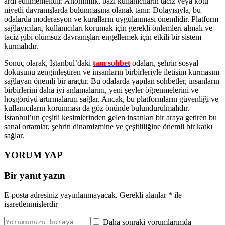
ardı edilmemelidir. Anonimlik, bazı kullanıcıların taciz veya kötü
niyetli davranışlarda bulunmasına olanak tanır. Dolayısıyla, bu
odalarda moderasyon ve kuralların uygulanması önemlidir. Platform
sağlayıcıları, kullanıcıları korumak için gerekli önlemleri almalı ve
taciz gibi olumsuz davranışları engellemek için etkili bir sistem
kurmalıdır.
Sonuç olarak, İstanbul’daki
tam sohbet
odaları, şehrin sosyal
dokusunu zenginleştiren ve insanların birbirleriyle iletişim kurmasını
sağlayan önemli bir araçtır. Bu odalarda yapılan sohbetler, insanların
birbirlerini daha iyi anlamalarını, yeni şeyler öğrenmelerini ve
hoşgörüyü artırmalarını sağlar. Ancak, bu platformların güvenliği ve
kullanıcıların korunması da göz önünde bulundurulmalıdır.
İstanbul’un çeşitli kesimlerinden gelen insanları bir araya getiren bu
sanal ortamlar, şehrin dinamizmine ve çeşitliliğine önemli bir katkı
sağlar.
YORUM YAP
Bir yanıt yazın
E-posta adresiniz yayınlanmayacak.
Gerekli alanlar
*
ile
işaretlenmişlerdir
Daha sonraki yorumlarımda