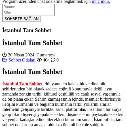
Program üzerinden chat odalarına bağlanmak için
mirc indir.
Rumuz
Sifre
SOHBETE BAĞLAN
İstanbul Tam Sohbet
İstanbul Tam Sohbet
20 Nisan 2024, Cumartesi
Sohbet Odaları
404
0
İstanbul Tam Sohbet
İstanbul Tam Sohbet
, dünyanın en kalabalık ve dinamik
şehirlerinden biri olarak sadece coğrafi konumuyla değil, aynı
zamanda zengin tarihi, kültürel çeşitliliği ve canlı sosyal yaşamıyla
da ön plana çıkar. Şehrin karmaşasının içinde, insanlar birbirleriyle
iletişim kurmanın ve bağlantı kurmanın farklı yollarını ararlar.
İnternetin gelişimiyle birlikte, sanal platformlar, insanların bir araya
gelip fikir alışverişi yapabilecekleri, düşüncelerini paylaşabilecekleri
ve yeni arkadaşlar edinebilecekleri bir ortam sunar. İstanbul’da, tam
sohbet odaları bu amaçla oldukça önemli bir role sahiptir.