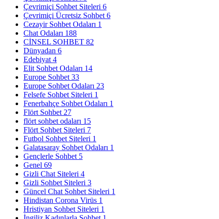
Çevrimiçi Sohbet Siteleri
6
Çevrimiçi Ücretsiz Sohbet
6
Cezayir Sohbet Odaları
1
Chat Odaları
188
CİNSEL SOHBET
82
Dünyadan
6
Edebiyat
4
Elit Sohbet Odaları
14
Europe Sohbet
33
Europe Sohbet Odaları
23
Felsefe Sohbet Siteleri
1
Fenerbahçe Sohbet Odaları
1
Flört Sohbet
27
flört sohbet odaları
15
Flört Sohbet Siteleri
7
Futbol Sohbet Siteleri
1
Galatasaray Sohbet Odaları
1
Gençlerle Sohbet
5
Genel
69
Gizli Chat Siteleri
4
Gizli Sohbet Siteleri
3
Güncel Chat Sohbet Siteleri
1
Hindistan Corona Virüs
1
Hristiyan Sohbet Siteleri
1
İngiliz Kadınlarla Sohbet
1