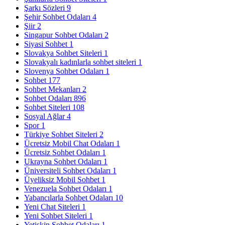
Şarkı Sözleri
9
Şehir Sohbet Odaları
4
Şiir
2
Singapur Sohbet Odaları
2
Siyasi Sohbet
1
Slovakya Sohbet Siteleri
1
Slovakyalı kadınlarla sohbet siteleri
1
Slovenya Sohbet Odaları
1
Sohbet
177
Sohbet Mekanları
2
Sohbet Odaları
896
Sohbet Siteleri
108
Sosyal Ağlar
4
Spor
1
Türkiye Sohbet Siteleri
2
Ücretsiz Mobil Chat Odaları
1
Ücretsiz Sohbet Odaları
1
Ukrayna Sohbet Odaları
1
Üniversiteli Sohbet Odaları
1
Üyeliksiz Mobil Sohbet
1
Venezuela Sohbet Odaları
1
Yabancılarla Sohbet Odaları
10
Yeni Chat Siteleri
1
Yeni Sohbet Siteleri
1
Yetişkin Sohbet Odaları
1