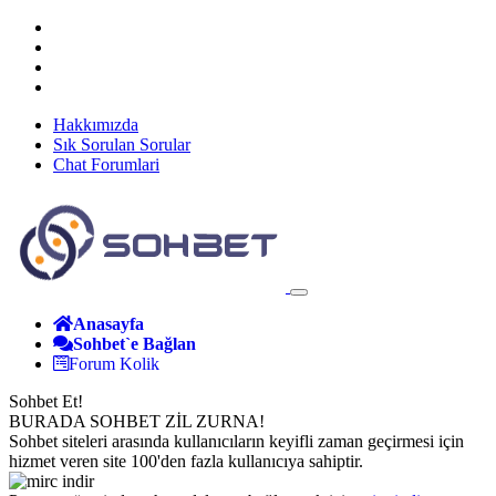
Hakkımızda
Sık Sorulan Sorular
Chat Forumlari
Anasayfa
Sohbet`e Bağlan
Forum Kolik
Sohbet Et!
BURADA SOHBET ZİL ZURNA!
Sohbet siteleri arasında kullanıcıların keyifli zaman geçirmesi için
hizmet veren site 100'den fazla kullanıcıya sahiptir.