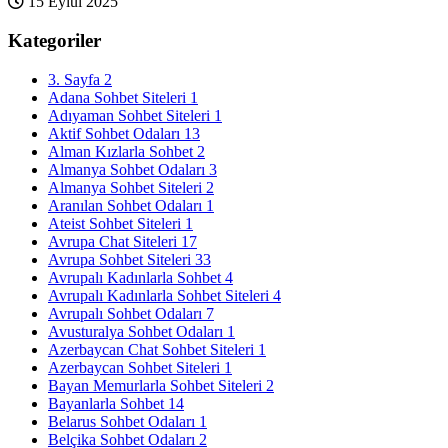
15 Eylül 2025
Kategoriler
3. Sayfa
2
Adana Sohbet Siteleri
1
Adıyaman Sohbet Siteleri
1
Aktif Sohbet Odaları
13
Alman Kızlarla Sohbet
2
Almanya Sohbet Odaları
3
Almanya Sohbet Siteleri
2
Aranılan Sohbet Odaları
1
Ateist Sohbet Siteleri
1
Avrupa Chat Siteleri
17
Avrupa Sohbet Siteleri
33
Avrupalı Kadınlarla Sohbet
4
Avrupalı Kadınlarla Sohbet Siteleri
4
Avrupalı Sohbet Odaları
7
Avusturalya Sohbet Odaları
1
Azerbaycan Chat Sohbet Siteleri
1
Azerbaycan Sohbet Siteleri
1
Bayan Memurlarla Sohbet Siteleri
2
Bayanlarla Sohbet
14
Belarus Sohbet Odaları
1
Belçika Sohbet Odaları
2