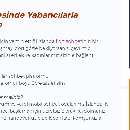
sinde Yabancılarla
n
 için yemin ettiği İzlanda
flört sohbet
inin bir
ışmayı dört gözle bekliyorsanız, çevrimiçi
lısı erkek ve kadınlarımız sizinle bağlantı
lılar sohbet platformu.
atma, ömür boyu ücretsiz erişim
er misiniz?
rum ve yerel mobil sohbet odalarımız İzlanda ile
önce, başlamak için ücretsiz olarak kaydolmanız
mel randevunuz olabilecek kapı komşunuzla