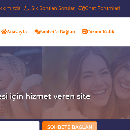
kkımızda
Sık Sorulan Sorular
Chat Forumlari
Anasayfa
Sohbet`e Bağlan
Forum Kolik
esi için hizmet veren site
SOHBETE BAĞLAN