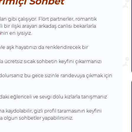
rimiçi Sohbet
an gibi çalışıyor. Flört partnerler, romantik
i bir ilişki arayan arkadaş canlısı bekarlarla
i
nin en iyisiyiz.
le aşk hayatınızı da renklendirecek bir
la ücretsiz sıcak sohbetin keyfini çıkarmanızı
aydolursanız bu gece sizinle randevuya çıkmak için
daki eğlenceli ve sevgi dolu kızlarla tanışmanız
na kaydolabilir, gizli profil taramasının keyfini
rla olgun sohbetler yapabilirsiniz.