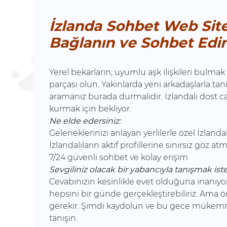
İzlanda Sohbet Web Site
Bağlanın ve Sohbet Edi
Yerel bekarların, uyumlu aşk ilişkileri bulmak
parçası olun. Yakınlarda yeni arkadaşlarla tan
aramanız burada durmalıdır. İzlandalı dost can
kurmak için bekliyor.
Ne elde edersiniz:
Geleneklerinizi anlayan yerlilerle özel İzlanda
İzlandalıların aktif profillerine sınırsız göz 
7/24 güvenli sohbet ve kolay erişim
Sevgiliniz olacak bir yabancıyla tanışmak ist
Cevabınızın kesinlikle evet olduğuna inanıyo
hepsini bir günde gerçekleştirebiliriz. Ama 
gerekir. Şimdi kaydolun ve bu gece mükem
tanışın.