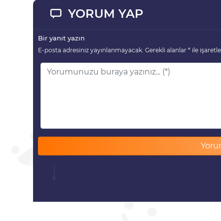
YORUM YAP
Bir yanıt yazın
E-posta adresiniz yayınlanmayacak.
Gerekli alanlar
*
ile işaretl