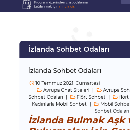
Program üzerinden chat odalarına
bağlanmak için
mirc indir.
İzlanda Sohbet Odaları
İzlanda Sohbet Odaları
10 Temmuz 2021, Cumartesi
Avrupa Chat Siteleri
Avrupa Sohb
Sohbet Odaları
Flört Sohbet
flört
Kadınlarla Mobil Sohbet
Mobil Sohbet
Sohbet Odaları
İzlanda Bulmak Aşk 