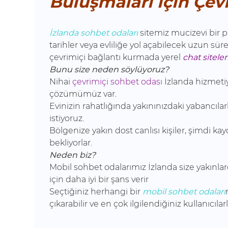
Buluşmaları için Çev
İzlanda sohbet odaları
sitemiz mucizevi bir pl
tarihler veya evliliğe yol açabilecek uzun sürel
çevrimiçi bağlantı kurmada yerel
chat siteler
Bunu size neden söylüyoruz?
Nihai
çevrimiçi sohbet odası
İzlanda hizmetiy
çözümümüz var.
Evinizin rahatlığında yakınınızdaki yabancılar
istiyoruz.
Bölgenize yakın dost canlısı kişiler, şimdi k
bekliyorlar.
Neden biz?
Mobil sohbet odalarımız İzlanda size yakınlar
için daha iyi bir şans verir
Seçtiğiniz herhangi bir
mobil sohbet odaları
çıkarabilir ve en çok ilgilendiğiniz kullanıcıla