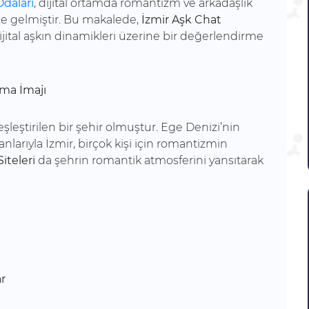
daları
, dijital ortamda romantizm ve arkadaşlık
ine gelmiştir. Bu makalede,
İzmir Aşk Chat
 dijital aşkın dinamikleri üzerine bir değerlendirme
lma İmajı
leştirilen bir şehir olmuştur. Ege Denizi’nin
anlarıyla İzmir, birçok kişi için romantizmin
iteleri
da şehrin romantik atmosferini yansıtarak
ar