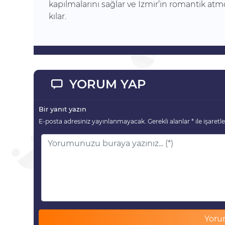
kapılmalarını sağlar ve İzmir’in romantik a
kılar.
YORUM YAP
Bir yanıt yazın
E-posta adresiniz yayınlanmayacak.
Gerekli alanlar
*
ile işaretl