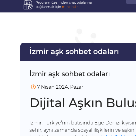
Program üzerinden chat odalarına
bağlanmak için
mirc indir.
İzmir aşk sohbet odaları
İzmir aşk sohbet odaları
7 Nisan 2024, Pazar
Dijital Aşkın Bul
İzmir, Türkiye’nin batısında Ege Denizi kıyısın
şehir, aynı zamanda sosyal ilişkilerin ve aşkı