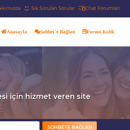
kkımızda
Sık Sorulan Sorular
Chat Forumlari
Anasayfa
Sohbet`e Bağlan
Forum Kolik
esi için hizmet veren site
SOHBETE BAĞLAN