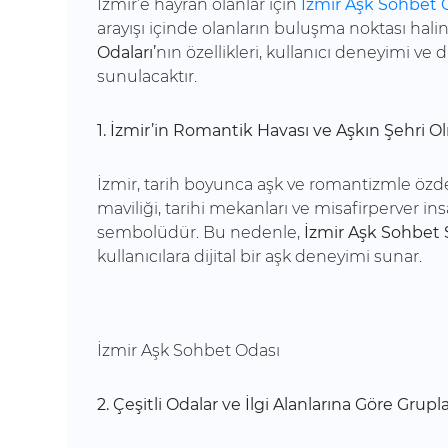
İzmir’e hayran olanlar için
İzmir Aşk Sohbet O
arayışı içinde olanların buluşma noktası hal
Odaları’
nın özellikleri, kullanıcı deneyimi ve
sunulacaktır.
1. İzmir’in Romantik Havası ve Aşkın Şehri O
İzmir, tarih boyunca aşk ve romantizmle özdeş
maviliği, tarihi mekanları ve misafirperver ins
sembolüdür. Bu nedenle,
İzmir Aşk Sohbet S
kullanıcılara dijital bir aşk deneyimi sunar.
İzmir Aşk Sohbet Odası
2. Çeşitli Odalar ve İlgi Alanlarına Göre Grupl