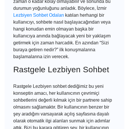
zaman o kadar kolay olmayabilir ve sonunda bu
durumun yoğunluğunu anladık. Böylece,
İzmir
Lezbiyen Sohbet Odaları
katılan herhangi bir
kullanıcıyı, sohbete nasıl başlayacağından veya
hangi konudan emin olmayan başka bir
kullanıcıya anında bağlayacak yeni bir yaklaşım
getirmek için zaman harcadık. En azından “Sizi
buraya getiren nedir?” ilk konuşmalarına
başlamalarına izin verecek.
Rastgele Lezbiyen Sohbet
Rastgele Lezbiyen sohbet
dediğimiz bu yeni
konseptin amacı, her kullanıcının çevrimiçi
sohbetlerini değerli kılmak için bir partnere sahip
olmasını sağlamaktır. Bir kullanıcının benzer bir
şey aradığını varsayarak açılış sayfasına dayalı
olarak otomatik ilgi alanları sunmak için adımlar
attık. Bizi bu karara götüren şey, bir kullanıcının