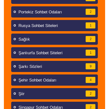
Portekiz Sohbet Odaları
2
Rusya Sohbet Siteleri
1
Sağlık
2
Şanlıurfa Sohbet Siteleri
1
Şarkı Sözleri
9
Şehir Sohbet Odaları
4
Şiir
2
Singapur Sohbet Odaları
2