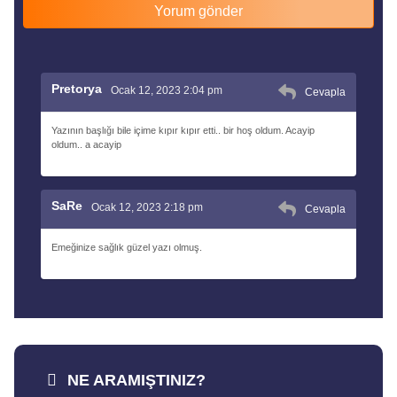
Pretorya
Ocak 12, 2023 2:04 pm
Cevapla
Yazının başlığı bile içime kıpır kıpır etti.. bir hoş oldum. Acayip
oldum.. a acayip
SaRe
Ocak 12, 2023 2:18 pm
Cevapla
Emeğinize sağlık güzel yazı olmuş.
NE ARAMIŞTINIZ?