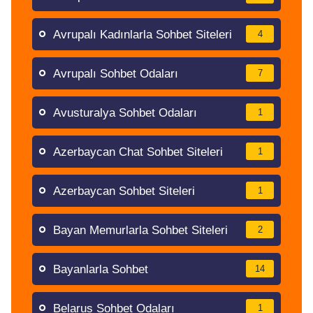
Avrupalı Kadınlarla Sohbet Siteleri
4
Avrupalı Sohbet Odaları
7
Avusturalya Sohbet Odaları
1
Azerbaycan Chat Sohbet Siteleri
1
Azerbaycan Sohbet Siteleri
1
Bayan Memurlarla Sohbet Siteleri
2
Bayanlarla Sohbet
14
Belarus Sohbet Odaları
1