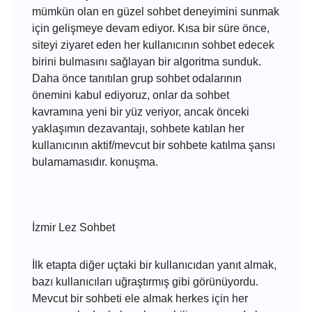
mümkün olan en güzel
sohbet
deneyimini sunmak
için gelişmeye devam ediyor. Kısa bir süre önce,
siteyi ziyaret eden her kullanıcının sohbet edecek
birini bulmasını sağlayan bir algoritma sunduk.
Daha önce tanıtılan grup sohbet odalarının
önemini kabul ediyoruz, onlar da
sohbet
kavramına yeni bir yüz veriyor, ancak önceki
yaklaşımın dezavantajı, sohbete katılan her
kullanıcının aktif/mevcut bir sohbete katılma şansı
bulamamasıdır. konuşma.
İzmir Lez Sohbet
İlk etapta diğer uçtaki bir kullanıcıdan yanıt almak,
bazı kullanıcıları uğraştırmış gibi görünüyordu.
Mevcut bir sohbeti ele almak herkes için her