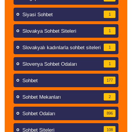
Siyasi Sohbet
1
Slovakya Sohbet Siteleri
1
Slovakyalı kadınlarla sohbet siteleri
1
Slovenya Sohbet Odaları
1
Sohbet
177
Sohbet Mekanları
2
Sohbet Odaları
896
Sohbet Siteleri
108