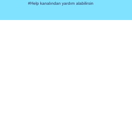
#Help kanalından yardım alabilirsin