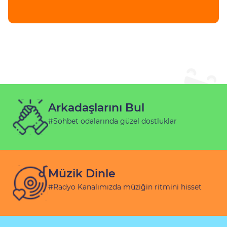
Arkadaşlarını Bul
#Sohbet odalarında güzel dostluklar
Müzik Dinle
#Radyo Kanalımızda müziğin ritmini hisset