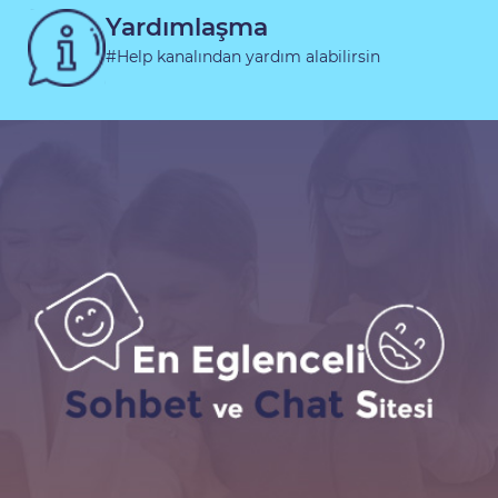
Yardımlaşma
#Help kanalından yardım alabilirsin