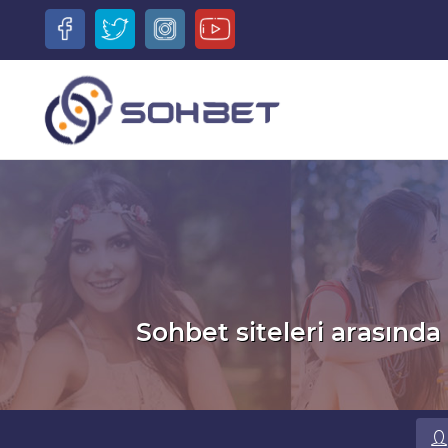
Sohbet siteleri arasında 
Ru