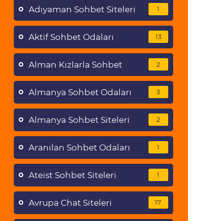
Adıyaman Sohbet Siteleri
1
Aktif Sohbet Odaları
13
Alman Kızlarla Sohbet
2
Almanya Sohbet Odaları
3
Almanya Sohbet Siteleri
2
Aranılan Sohbet Odaları
1
Ateist Sohbet Siteleri
1
Avrupa Chat Siteleri
17