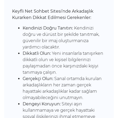
Keyfli Net Sohbet Sitesi’nde Arkadaşlık
Kurarken Dikkat Edilmesi Gerekenler:
Kendinizi Doğru Tanıtın:
Kendinizi
doğru ve dürüst bir şekilde tanıtmak,
güvenilir bir imaj oluşturmanıza
yardımcı olacaktır.
Dikkatli Olun:
Yeni insanlarla tanışırken
dikkatli olun ve kişisel bilgilerinizi
paylaşmadan önce karşınızdaki kişiyi
tanımaya çalışın.
Gerçekçi Olun:
Sanal ortamda kurulan
arkadaşlıkların her zaman gerçek
hayattaki arkadaşlıklar kadar sağlam
olmayabileceğini unutmayın.
Dengeyi Koruyun:
Siteyi aşırı
kullanmamaya ve gerçek hayattaki
sosyal ilişkilerinizi ihmal etmemeye