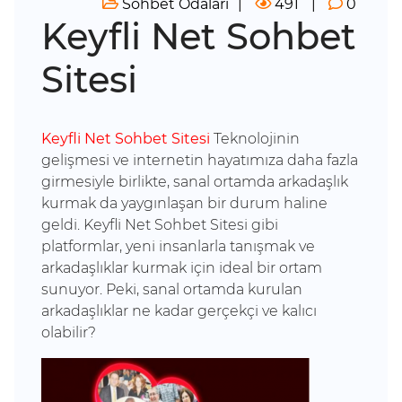
Sohbet Odaları
491
0
Keyfli Net Sohbet
Sitesi
Keyfli Net Sohbet Sitesi
Teknolojinin
gelişmesi ve internetin hayatımıza daha fazla
girmesiyle birlikte, sanal ortamda arkadaşlık
kurmak da yaygınlaşan bir durum haline
geldi. Keyfli Net Sohbet Sitesi gibi
platformlar, yeni insanlarla tanışmak ve
arkadaşlıklar kurmak için ideal bir ortam
sunuyor. Peki, sanal ortamda kurulan
arkadaşlıklar ne kadar gerçekçi ve kalıcı
olabilir?