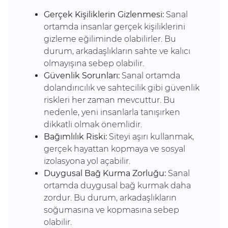
Gerçek Kişiliklerin Gizlenmesi:
Sanal
ortamda insanlar gerçek kişiliklerini
gizleme eğiliminde olabilirler. Bu
durum, arkadaşlıkların sahte ve kalıcı
olmayışına sebep olabilir.
Güvenlik Sorunları:
Sanal ortamda
dolandırıcılık ve sahtecilik gibi güvenlik
riskleri her zaman mevcuttur. Bu
nedenle, yeni insanlarla tanışırken
dikkatli olmak önemlidir.
Bağımlılık Riski:
Siteyi aşırı kullanmak,
gerçek hayattan kopmaya ve sosyal
izolasyona yol açabilir.
Duygusal Bağ Kurma Zorluğu:
Sanal
ortamda duygusal bağ kurmak daha
zordur. Bu durum, arkadaşlıkların
soğumasına ve kopmasına sebep
olabilir.