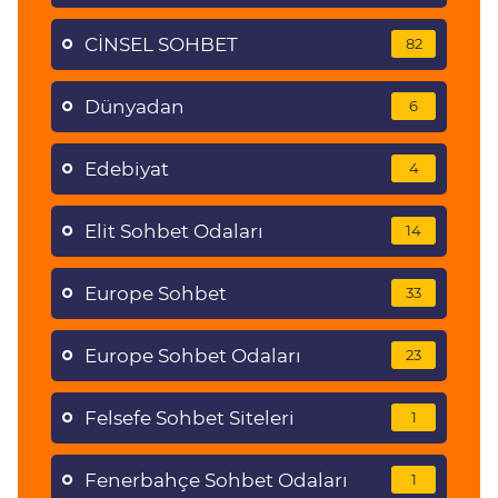
CİNSEL SOHBET
82
Dünyadan
6
Edebiyat
4
Elit Sohbet Odaları
14
Europe Sohbet
33
Europe Sohbet Odaları
23
Felsefe Sohbet Siteleri
1
Fenerbahçe Sohbet Odaları
1