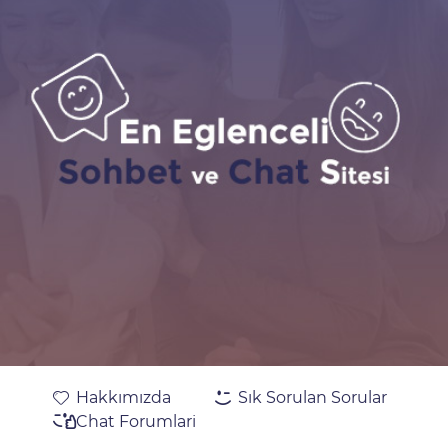
Hakkımızda
Sık Sorulan Sorular
Chat Forumlari