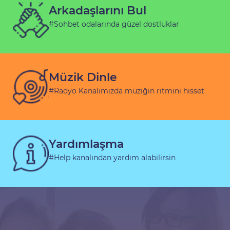
Arkadaşlarını Bul
#Sohbet odalarında güzel dostluklar
Müzik Dinle
#Radyo Kanalımızda müziğin ritmini hisset
Yardımlaşma
#Help kanalından yardım alabilirsin