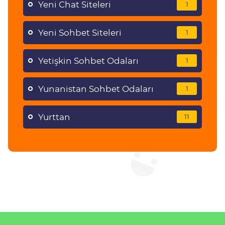
Yeni Chat Siteleri
1
Yeni Sohbet Siteleri
1
Yetişkin Sohbet Odaları
1
Yunanistan Sohbet Odaları
1
Yurttan
11