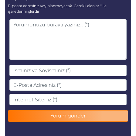
E-posta adresiniz yayınlanmayacak.
Gerekli alanlar
*
ile
işaretlenmişlerdir