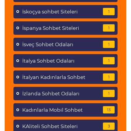
İskoçya sohbet Siteleri
1
İspanya Sohbet Siteleri
1
İsveç Sohbet Odaları
1
İtalya Sohbet Odaları
1
İtalyan Kadınlarla Sohbet
1
İzlanda Sohbet Odaları
1
Kadınlarla Mobil Sohbet
13
KAliteli Sohbet Siteleri
3