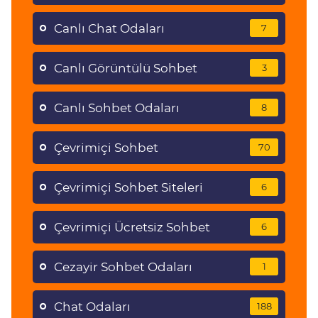
Canlı Chat Odaları
7
Canlı Görüntülü Sohbet
3
Canlı Sohbet Odaları
8
Çevrimiçi Sohbet
70
Çevrimiçi Sohbet Siteleri
6
Çevrimiçi Ücretsiz Sohbet
6
Cezayir Sohbet Odaları
1
Chat Odaları
188