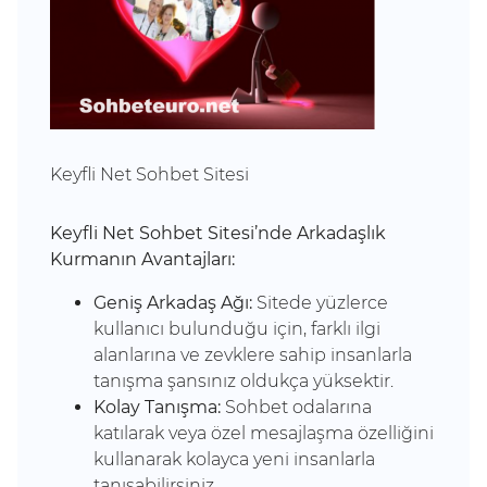
Keyfli Net Sohbet Sitesi
Keyfli Net Sohbet Sitesi’nde Arkadaşlık
Kurmanın Avantajları:
Geniş Arkadaş Ağı:
Sitede yüzlerce
kullanıcı bulunduğu için, farklı ilgi
alanlarına ve zevklere sahip insanlarla
tanışma şansınız oldukça yüksektir.
Kolay Tanışma:
Sohbet odalarına
katılarak veya özel mesajlaşma özelliğini
kullanarak kolayca yeni insanlarla
tanışabilirsiniz.