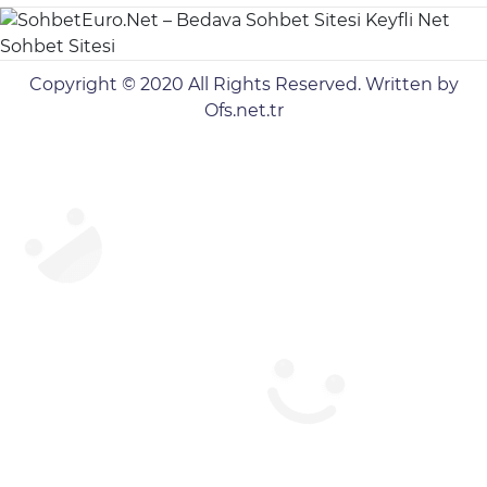
Copyright © 2020 All Rights Reserved. Written by
Ofs.net.tr