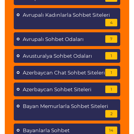
Avrupalı Kadınlarla Sohbet Siteleri
4
Avrupalı Sohbet Odaları
7
Avusturalya Sohbet Odaları
1
Azerbaycan Chat Sohbet Siteleri
1
Azerbaycan Sohbet Siteleri
1
Bayan Memurlarla Sohbet Siteleri
2
Bayanlarla Sohbet
14