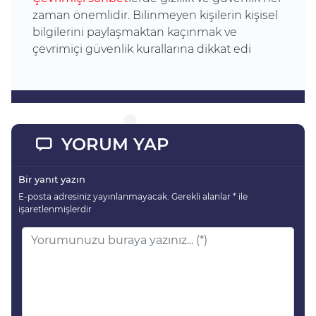
zaman önemlidir. Bilinmeyen kişilerin kişisel
bilgilerini paylaşmaktan kaçınmak ve
çevrimiçi güvenlik kurallarına dikkat edi
YORUM YAP
Bir yanıt yazın
E-posta adresiniz yayınlanmayacak.
Gerekli alanlar
*
ile
işaretlenmişlerdir