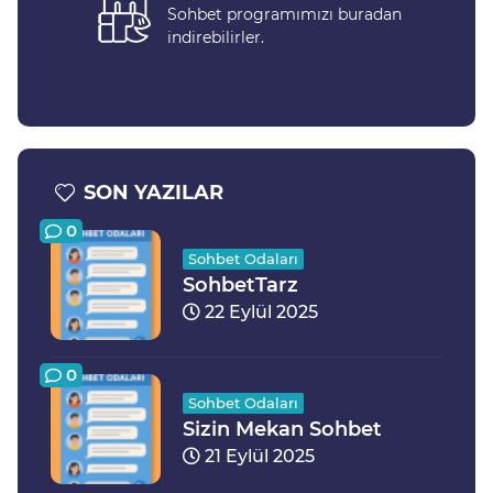
Sohbet programımızı buradan
indirebilirler.
SON YAZILAR
0
Sohbet Odaları
SohbetTarz
22 Eylül 2025
0
Sohbet Odaları
Sizin Mekan Sohbet
21 Eylül 2025