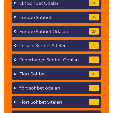
Elit Sohbet Odaları
14
Europe Sohbet
33
Europe Sohbet Odaları
23
Felsefe Sohbet Siteleri
1
Fenerbahçe Sohbet Odaları
1
Flört Sohbet
27
flört sohbet odaları
15
Flört Sohbet Siteleri
7