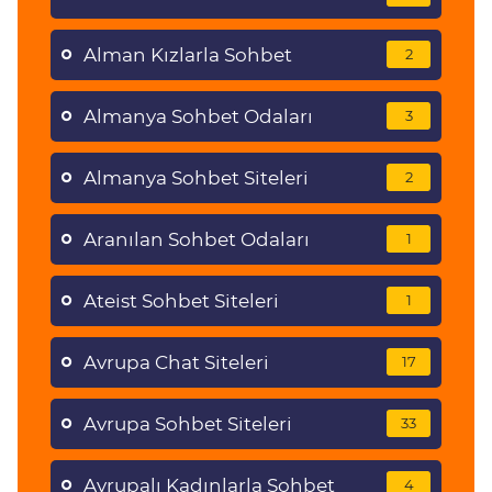
Alman Kızlarla Sohbet
2
Almanya Sohbet Odaları
3
Almanya Sohbet Siteleri
2
Aranılan Sohbet Odaları
1
Ateist Sohbet Siteleri
1
Avrupa Chat Siteleri
17
Avrupa Sohbet Siteleri
33
Avrupalı Kadınlarla Sohbet
4