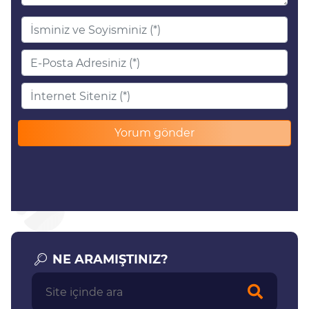
NE ARAMIŞTINIZ?