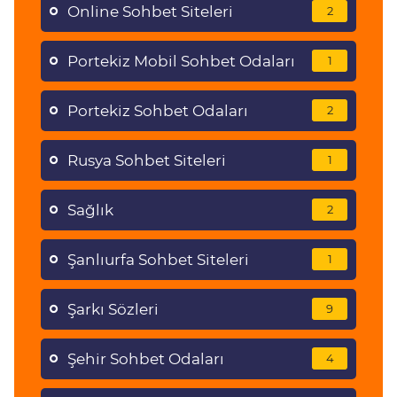
Online Sohbet Siteleri
2
Portekiz Mobil Sohbet Odaları
1
Portekiz Sohbet Odaları
2
Rusya Sohbet Siteleri
1
Sağlık
2
Şanlıurfa Sohbet Siteleri
1
Şarkı Sözleri
9
Şehir Sohbet Odaları
4