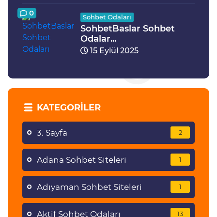
0
Sohbet Odaları
SohbetBaslar Sohbet
Odalar...
15 Eylül 2025
KATEGORILER
3. Sayfa
2
Adana Sohbet Siteleri
1
Adıyaman Sohbet Siteleri
1
Aktif Sohbet Odaları
13