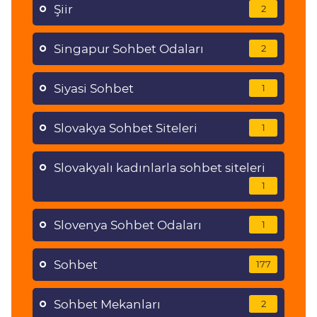
Şiir
2
Singapur Sohbet Odaları
2
Siyasi Sohbet
1
Slovakya Sohbet Siteleri
1
Slovakyalı kadınlarla sohbet siteleri
1
Slovenya Sohbet Odaları
1
Sohbet
177
Sohbet Mekanları
2