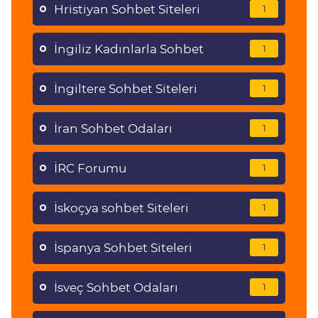
Hristiyan Sohbet Siteleri
1
İngiliz Kadınlarla Sohbet
1
İngiltere Sohbet Siteleri
1
İran Sohbet Odaları
1
İRC Forumu
1
İskoçya sohbet Siteleri
1
İspanya Sohbet Siteleri
1
İsveç Sohbet Odaları
1