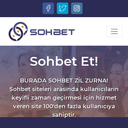
Sohbet Et!
BURADA SOHBET ZİL ZURNA!
Sohbet siteleri arasında kullanıcıların
keyifli zaman geçirmesi için hizmet
veren site 100'den fazla kullanıcıya
sahiptir.