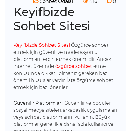
Sohbet Odaları
416
0
Keyifbizde
Sohbet Sitesi
Keyifbizde Sohbet Sitesi
Özgürce sohbet
etmek için güvenli ve moderasyonlu
platformları tercih etmek önemlidir. Ancak
internet üzerinde
özgürce sohbet
etme
konusunda dikkatli olmanız gereken bazı
önemli hususlar vardır. İşte özgürce sohbet
etmek için bazı öneriler:
Güvenilir Platformlar
: Güvenilir ve popüler
sosyal medya siteleri, arkadaşlık uygulamaları
veya sohbet platformlarını kullanın. Büyük
platformlar genellikle daha fazla kullanıcı ve