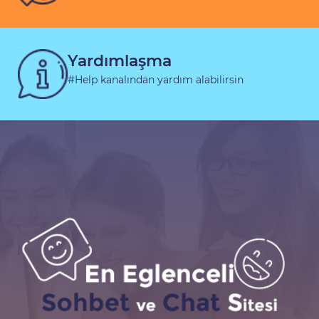
Yardımlaşma
#Help kanalından yardım alabilirsin