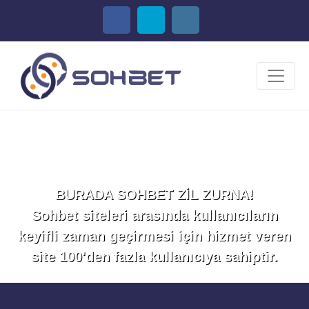
Sohbet Et!
BURADA SOHBET ZİL ZURNA!
Sohbet siteleri arasında kullanıcıların
keyifli zaman geçirmesi için hizmet veren
site 100'den fazla kullanıcıya sahiptir.