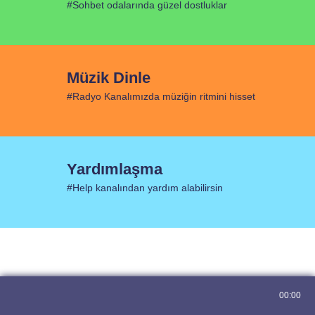
#Sohbet odalarında güzel dostluklar
Müzik Dinle
#Radyo Kanalımızda müziğin ritmini hisset
Yardımlaşma
#Help kanalından yardım alabilirsin
00:00