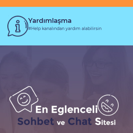
Yardımlaşma
#Help kanalından yardım alabilirsin