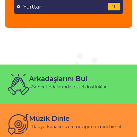
Yurttan
11
Arkadaşlarını Bul
#Sohbet odalarında güzel dostluklar
Müzik Dinle
#Radyo Kanalımızda müziğin ritmini hisset