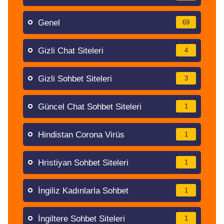
Genel
69
Gizli Chat Siteleri
4
Gizli Sohbet Siteleri
3
Güncel Chat Sohbet Siteleri
1
Hindistan Corona Virüs
1
Hristiyan Sohbet Siteleri
1
İngiliz Kadınlarla Sohbet
1
İngiltere Sohbet Siteleri
1