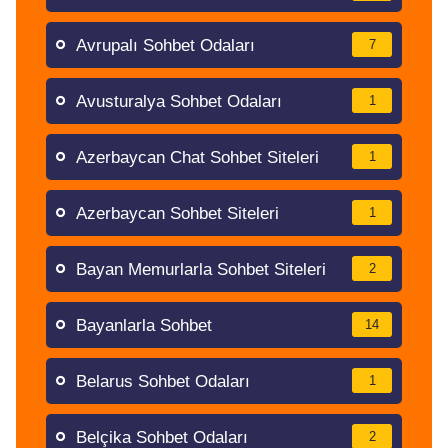
Avrupalı Sohbet Odaları
7
Avusturalya Sohbet Odaları
1
Azerbaycan Chat Sohbet Siteleri
1
Azerbaycan Sohbet Siteleri
1
Bayan Memurlarla Sohbet Siteleri
2
Bayanlarla Sohbet
14
Belarus Sohbet Odaları
1
Belçika Sohbet Odaları
2