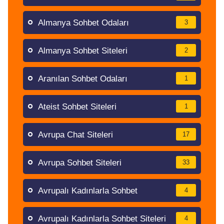
Almanya Sohbet Odaları
3
Almanya Sohbet Siteleri
2
Aranılan Sohbet Odaları
1
Ateist Sohbet Siteleri
1
Avrupa Chat Siteleri
17
Avrupa Sohbet Siteleri
33
Avrupalı Kadınlarla Sohbet
4
Avrupalı Kadınlarla Sohbet Siteleri
4