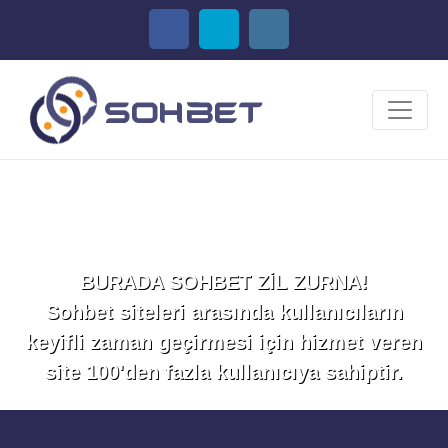
Sohbet Et!
BURADA SOHBET ZİL ZURNA!
Sohbet siteleri arasında kullanıcıların
keyifli zaman geçirmesi için hizmet veren
site 100'den fazla kullanıcıya sahiptir.