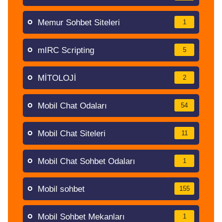
Memur Sohbet Siteleri
1
mIRC Scripting
5
MİTOLOJİ
2
Mobil Chat Odaları
54
Mobil Chat Siteleri
11
Mobil Chat Sohbet Odaları
1
Mobil sohbet
155
Mobil Sohbet Mekanları
1