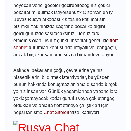
heyecan verici geceler geçirebileceğiniz çekici
bekarlar mı bulmak istiyorsunuz? O zaman en iyi
Beyaz Rusya arkadaşlık sitesine katılmalısın:
bizimki! Yakınınızda kaç tane bekar kaldığını
gördüğünüzde şaşıracaksınız. Henüz fark
etmemiş olabilirsiniz çünkü insanlar genellikle
flört
sohbet
durumları konusunda ihtiyatlı ve utangaçtır,
ancak birçok insan umutsuzca bir randevu arıyor!
Aslında, bekarların çoğu, çevrelerine yalnız
hissettiklerini bildirmek istemiyorlar, bu yüzden
bunun hakkında konuşmazlar, ama dışarıda birçok
yalnız insan var. Günlük yaşamlarında yabancılara
yaklaşamayacak kadar gururlu veya çok utangaç
oldukları ve onlarla flört etmeye çalıştıkları için
hepsi tanışma
Chat Siteleri
mize katılıyor!