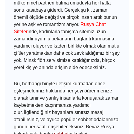
mükemmel partneri bulma umuduyla her hafta
sonu kasabaya giderdi. Gerçek şu ki, zaman
önemli ölçüde değişti ve birçok insan artık bunun
yerine aşk ve romantizm arıyor.
Rusya Chat
Siteleri
nde, kadınlarla tanışma sitemiz uzun
zamandır uyumlu bekarların bağlantı kurmasına
yardımcı oluyor ve kaderi birlikte olmak olan mutlu
çiftler yaratmaktan daha çok zevk aldığımız bir şey
yok. Minsk flört servisimize katıldığınızda, birçok
yerel kişiye anında erişim elde edeceksiniz.
Bu, herhangi biriyle iletişim kurmadan önce
eşleşmeleriniz hakkında her şeyi öğrenmenize
olanak tanır ve yanlış insanlarla konuşarak zaman
kaybetmekten kaçınmanıza yardımcı
olur. İlgilendiğiniz bayanlara sınırsız mesaj
atabilirsiniz, ve ayrıca popüler sohbet odalarımıza
günün her saati erişebileceksiniz. Beyaz Rusya
bekarlarıyla harika
sohbet
in keyfini