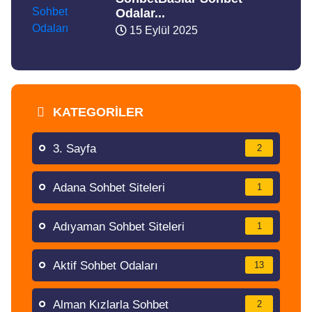
Odalar...
15 Eylül 2025
KATEGORILER
3. Sayfa
2
Adana Sohbet Siteleri
1
Adıyaman Sohbet Siteleri
1
Aktif Sohbet Odaları
13
Alman Kızlarla Sohbet
2