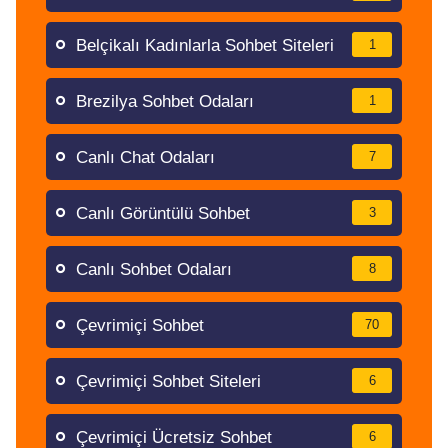
Belçikalı Kadınlarla Sohbet Siteleri
1
Brezilya Sohbet Odaları
1
Canlı Chat Odaları
7
Canlı Görüntülü Sohbet
3
Canlı Sohbet Odaları
8
Çevrimiçi Sohbet
70
Çevrimiçi Sohbet Siteleri
6
Çevrimiçi Ücretsiz Sohbet
6