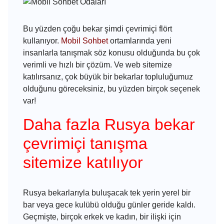
Bu yüzden çoğu bekar şimdi çevrimiçi flört
kullanıyor.
Mobil Sohbet
ortamlarında yeni
insanlarla tanışmak söz konusu olduğunda bu çok
verimli ve hızlı bir çözüm. Ve web sitemize
katılırsanız, çok büyük bir bekarlar topluluğumuz
olduğunu göreceksiniz, bu yüzden birçok seçenek
var!
Daha fazla Rusya bekar
çevrimiçi tanışma
sitemize katılıyor
Rusya bekarlarıyla buluşacak tek yerin yerel bir
bar veya gece kulübü olduğu günler geride kaldı.
Geçmişte, birçok erkek ve kadın, bir ilişki için