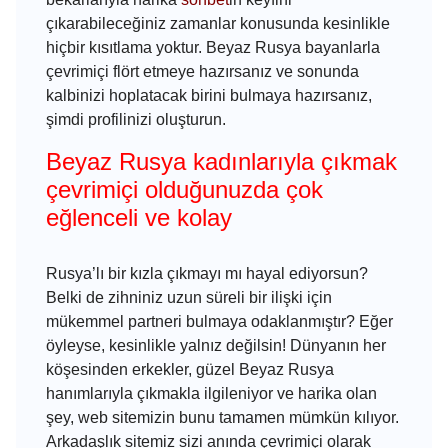
çıkarabileceğiniz zamanlar konusunda kesinlikle
hiçbir kısıtlama yoktur. Beyaz Rusya bayanlarla
çevrimiçi flört etmeye hazırsanız ve sonunda
kalbinizi hoplatacak birini bulmaya hazırsanız,
şimdi profilinizi oluşturun.
Beyaz Rusya kadınlarıyla çıkmak
çevrimiçi olduğunuzda çok
eğlenceli ve kolay
Rusya’lı bir kızla çıkmayı mı hayal ediyorsun?
Belki de zihniniz uzun süreli bir ilişki için
mükemmel partneri bulmaya odaklanmıştır? Eğer
öyleyse, kesinlikle yalnız değilsin! Dünyanın her
köşesinden erkekler, güzel Beyaz Rusya
hanımlarıyla çıkmakla ilgileniyor ve harika olan
şey, web sitemizin bunu tamamen mümkün kılıyor.
Arkadaşlık sitemiz sizi anında çevrimiçi olarak