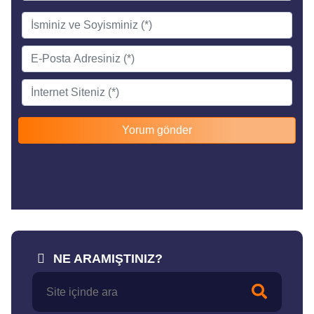
NE ARAMIŞTINIZ?