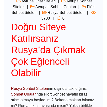
Avrupa Chat Siteleri
Avrupa Sohbet
Siteleri
Avrupalı Sohbet Odaları
Flört
Sohbet Siteleri
Rusya Sohbet Siteleri
3780
0
Doğru Siteye
Katılırsanız
Rusya’da Çıkmak
Çok Eğlenceli
Olabilir
Rusya Sohbet Siteleri
nin dışında, takıldığınız
Sohbet Odaları
nda Flört Sohbet hayatın biraz
sıkıcı olmaya başladı mı? Bekar olmaktan bıktınız
mı? Romantizm havasında mısın? Yoksa birlikte