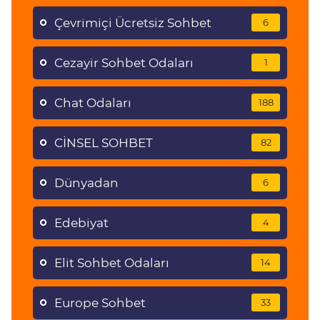
Çevrimiçi Ücretsiz Sohbet
6
Cezayir Sohbet Odaları
1
Chat Odaları
188
CİNSEL SOHBET
82
Dünyadan
6
Edebiyat
4
Elit Sohbet Odaları
14
Europe Sohbet
33