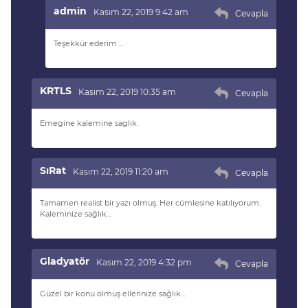
admin
Kasım 22, 2019 9:42 am
Cevapla
Teşekkür ederim …
KRTLS
Kasım 22, 2019 10:35 am
Cevapla
Emegine kalemine saglık.
SıRat
Kasım 22, 2019 11:20 am
Cevapla
Tamamen realist bir yazı olmuş. Her cümlesine katılıyorum.
Kaleminize sağlık…
Gladyatör
Kasım 22, 2019 4:32 pm
Cevapla
Güzel bir konu olmuş ellerinize sağlık…