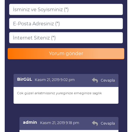
BirGüL
Kasım 21, 2019 9:02 pm
Cevapla
Cok güzel anlatmissiniz yureginize emeginize saglik
admin
Kasım 21, 2019 9:18 pm
Cevapla