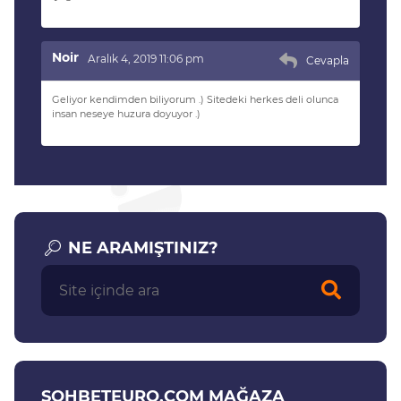
Noir
Aralık 4, 2019 11:06 pm
Cevapla
Geliyor kendimden biliyorum .) Sitedeki herkes deli olunca
insan neseye huzura doyuyor .)
NE ARAMIŞTINIZ?
SOHBETEURO.COM MAĞAZA