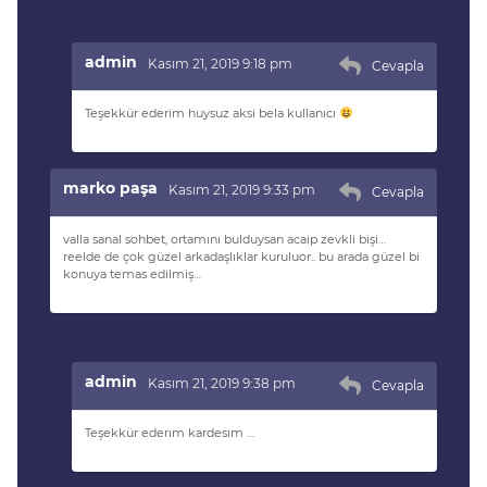
admin
Kasım 21, 2019 9:18 pm
Cevapla
Teşekkür ederim huysuz aksi bela kullanıcı
marko paşa
Kasım 21, 2019 9:33 pm
Cevapla
valla sanal sohbet, ortamını bulduysan acaip zevkli bişi…
reelde de çok güzel arkadaşlıklar kuruluor.. bu arada güzel bi
konuya temas edilmiş…
admin
Kasım 21, 2019 9:38 pm
Cevapla
Teşekkür ederım kardesım …