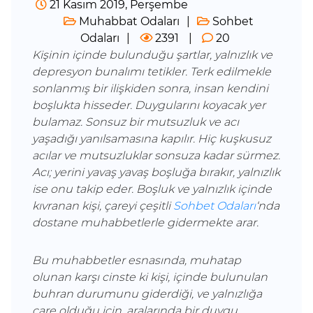
21 Kasım 2019, Perşembe
Muhabbat Odaları
Sohbet
Odaları
2391
20
Kişinin içinde bulunduğu şartlar, yalnızlık ve
depresyon bunalımı tetikler. Terk edilmekle
sonlanmış bir ilişkiden sonra, insan kendini
boşlukta hisseder. Duygularını koyacak yer
bulamaz. Sonsuz bir mutsuzluk ve acı
yaşadığı yanılsamasına kapılır. Hiç kuşkusuz
acılar ve mutsuzluklar sonsuza kadar sürmez.
Acı; yerini yavaş yavaş boşluğa bırakır, yalnızlık
ise onu takip eder. Boşluk ve yalnızlık içinde
kıvranan kişi, çareyi çeşitli
Sohbet Odaları
‘nda
dostane muhabbetlerle gidermekte arar.
Bu muhabbetler esnasında, muhatap
olunan karşı cinste ki kişi, içinde bulunulan
buhran durumunu giderdiği, ve yalnızlığa
çare olduğu için, aralarında bir duygu