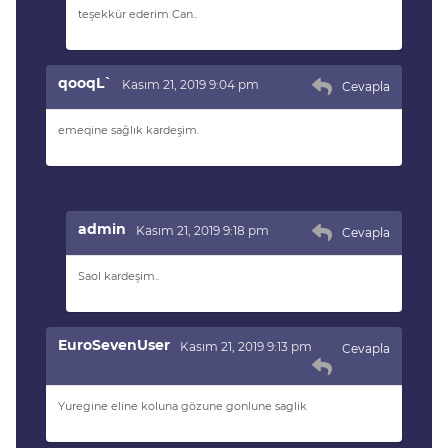
teşekkür ederim Can..
qooqL`
Kasım 21, 2019 9:04 pm
Cevapla
emeqine sağlık kardeşim.
admin
Kasım 21, 2019 9:18 pm
Cevapla
Saol kardeşim..
EuroSevenUser
Kasım 21, 2019 9:13 pm
Cevapla
Yuregine eline koluna gözune gonlune saglik