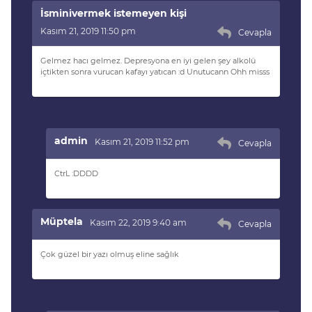
İsminivermek istemeyen kişi
Kasım 21, 2019 11:50 pm
Cevapla
Gelmez hacı gelmez. Depresyona en iyi gelen şey alkolü
içtikten sonra vurucan kafayı yatıcan :d Unutucann Ohh misss
admin
Kasım 21, 2019 11:52 pm
Cevapla
CtrL :DDDD
Müptela
Kasım 22, 2019 9:40 am
Cevapla
Çok güzel bir yazı olmuş eline sağlık