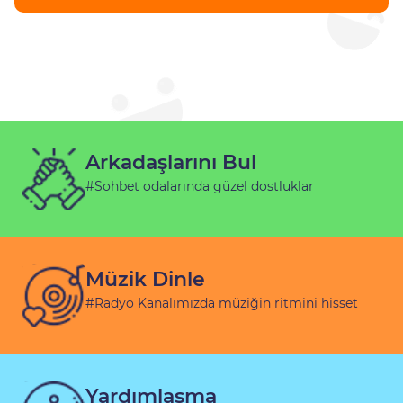
Arkadaşlarını Bul
#Sohbet odalarında güzel dostluklar
Müzik Dinle
#Radyo Kanalımızda müziğin ritmini hisset
Yardımlaşma