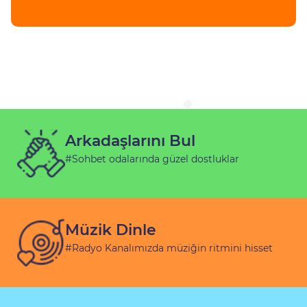
Arkadaşlarını Bul
#Sohbet odalarında güzel dostluklar
Müzik Dinle
#Radyo Kanalımızda müziğin ritmini hisset