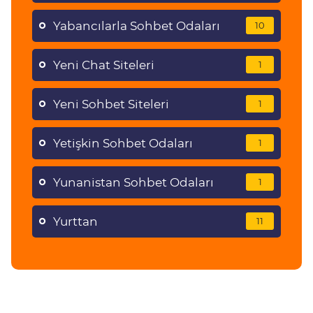
Yabancılarla Sohbet Odaları
10
Yeni Chat Siteleri
1
Yeni Sohbet Siteleri
1
Yetişkin Sohbet Odaları
1
Yunanistan Sohbet Odaları
1
Yurttan
11