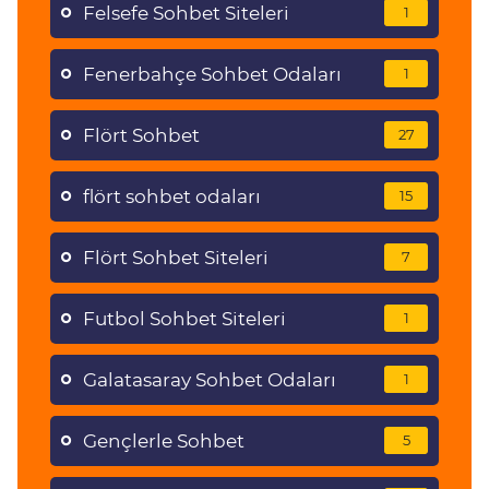
Felsefe Sohbet Siteleri
1
Fenerbahçe Sohbet Odaları
1
Flört Sohbet
27
flört sohbet odaları
15
Flört Sohbet Siteleri
7
Futbol Sohbet Siteleri
1
Galatasaray Sohbet Odaları
1
Gençlerle Sohbet
5