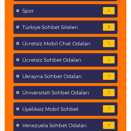
Spor
1
Türkiye Sohbet Siteleri
2
Ücretsiz Mobil Chat Odaları
1
Ücretsiz Sohbet Odaları
1
Ukrayna Sohbet Odaları
1
Üniversiteli Sohbet Odaları
1
Üyeliksiz Mobil Sohbet
1
Venezuela Sohbet Odaları
1