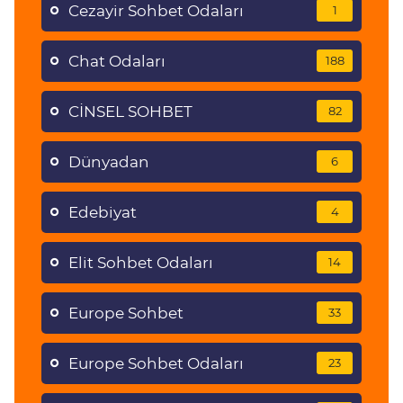
Cezayir Sohbet Odaları
1
Chat Odaları
188
CİNSEL SOHBET
82
Dünyadan
6
Edebiyat
4
Elit Sohbet Odaları
14
Europe Sohbet
33
Europe Sohbet Odaları
23