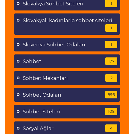
Slovakya Sohbet Siteleri
1
Slovakyalı kadınlarla sohbet siteleri
1
Slovenya Sohbet Odaları
1
Sohbet
177
Sohbet Mekanları
2
Sohbet Odaları
896
Sohbet Siteleri
108
Sosyal Ağlar
4