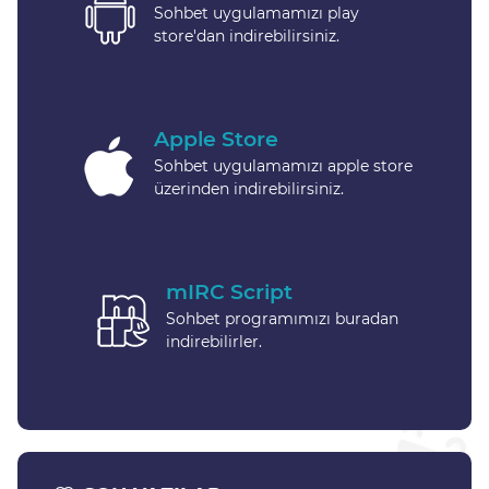
Sohbet uygulamamızı play
store'dan indirebilirsiniz.
Apple Store
Sohbet uygulamamızı apple store
üzerinden indirebilirsiniz.
mIRC Script
Sohbet programımızı buradan
indirebilirler.