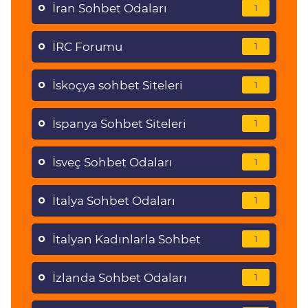
İran Sohbet Odaları
1
İRC Forumu
1
İskoçya sohbet Siteleri
1
İspanya Sohbet Siteleri
1
İsveç Sohbet Odaları
1
İtalya Sohbet Odaları
1
İtalyan Kadınlarla Sohbet
1
İzlanda Sohbet Odaları
1