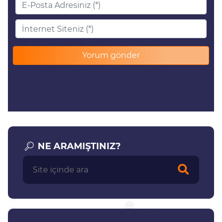
NE ARAMIŞTINIZ?