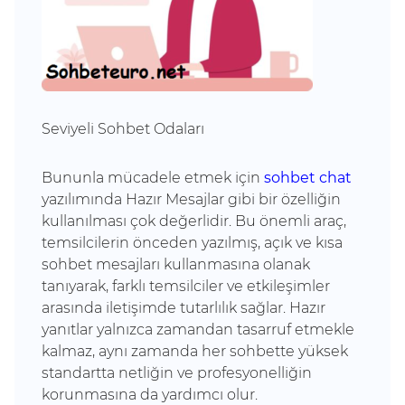
Seviyeli Sohbet Odaları
Bununla mücadele etmek için
sohbet chat
yazılımında Hazır
Mesajlar
gibi bir özelliğin
kullanılması çok değerlidir. Bu önemli araç,
temsilcilerin önceden yazılmış, açık ve kısa
sohbet mesajları kullanmasına olanak
tanıyarak, farklı temsilciler ve etkileşimler
arasında iletişimde tutarlılık sağlar. Hazır
yanıtlar yalnızca zamandan tasarruf etmekle
kalmaz, aynı zamanda her sohbette yüksek
standartta netliğin ve profesyonelliğin
korunmasına da yardımcı olur.