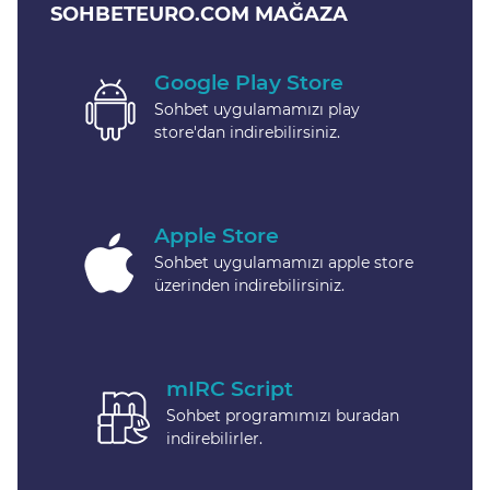
SOHBETEURO.COM MAĞAZA
Google Play Store
Sohbet uygulamamızı play
store'dan indirebilirsiniz.
Apple Store
Sohbet uygulamamızı apple store
üzerinden indirebilirsiniz.
mIRC Script
Sohbet programımızı buradan
indirebilirler.