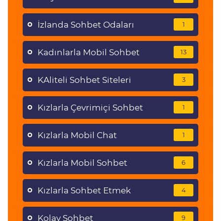
İzlanda Sohbet Odaları
1
Kadınlarla Mobil Sohbet
13
KAliteli Sohbet Siteleri
3
Kızlarla Çevrimiçi Sohbet
1
Kızlarla Mobil Chat
1
Kızlarla Mobil Sohbet
6
Kızlarla Sohbet Etmek
4
Kolay Sohbet
9