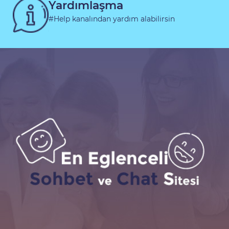
Yardımlaşma
#Help kanalından yardım alabilirsin