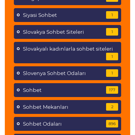
Siyasi Sohbet
1
Slovakya Sohbet Siteleri
1
Slovakyalı kadınlarla sohbet siteleri
1
Slovenya Sohbet Odaları
1
Sohbet
177
Sohbet Mekanları
2
Sohbet Odaları
896