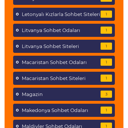
Letonyalı Kızlarla Sohbet Siteleri
1
Litvanya Sohbet Odaları
1
Litvanya Sohbet Siteleri
1
Macaristan Sohbet Odaları
1
Macaristan Sohbet Siteleri
1
Magazin
3
Makedonya Sohbet Odaları
1
Maldivler Sohbet Odaları
1