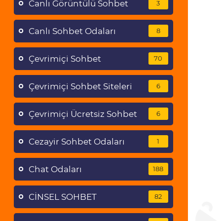
Canlı Görüntülü Sohbet
3
Canlı Sohbet Odaları
8
Çevrimiçi Sohbet
70
Çevrimiçi Sohbet Siteleri
6
Çevrimiçi Ücretsiz Sohbet
6
Cezayir Sohbet Odaları
1
Chat Odaları
188
CİNSEL SOHBET
82