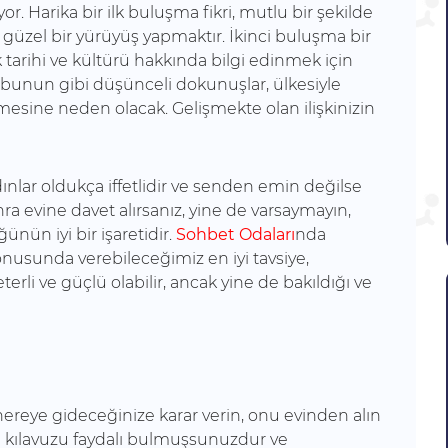
 Harika bir ilk buluşma fikri, mutlu bir şekilde
 güzel bir yürüyüş yapmaktır. İkinci buluşma bir
ak tarihi ve kültürü hakkında bilgi edinmek için
 bunun gibi düşünceli dokunuşlar, ülkesiyle
şmesine neden olacak. Gelişmekte olan ilişkinizin
ınlar oldukça iffetlidir ve senden emin değilse
a evine davet alırsanız, yine de varsaymayın,
nün iyi bir işaretidir.
Sohbet Odaları
nda
 konusunda verebileceğimiz en iyi tavsiye,
li ve güçlü olabilir, ancak yine de bakıldığı ve
nereye gideceğinize karar verin, onu evinden alın
u kılavuzu faydalı bulmuşsunuzdur ve