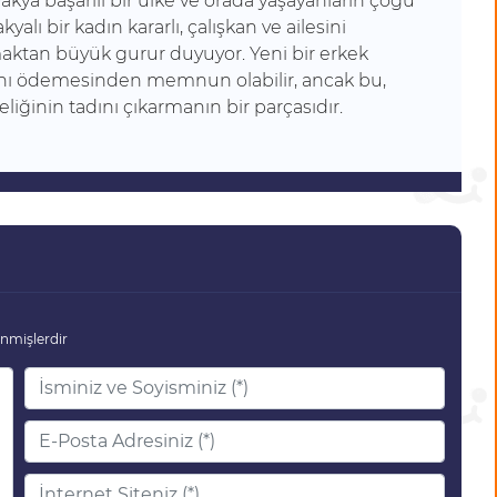
vakya başarılı bir ülke ve orada yaşayanların çoğu
alı bir kadın kararlı, çalışkan ve ailesini
ktan büyük gurur duyuyor. Yeni bir erkek
ını ödemesinden memnun olabilir, ancak bu,
ğinin tadını çıkarmanın bir parçasıdır.
enmişlerdir