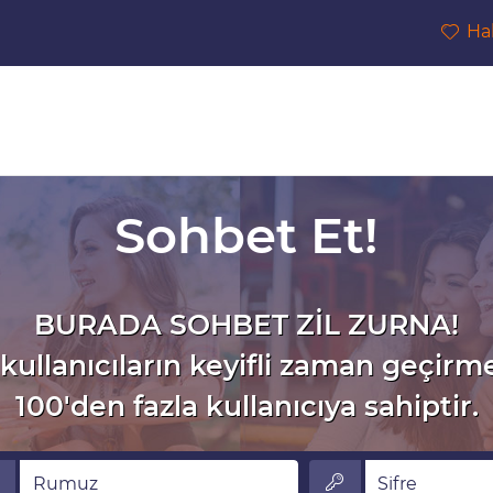
Ha
Sohbet Et!
BURADA SOHBET ZİL ZURNA!
kullanıcıların keyifli zaman geçirm
100'den fazla kullanıcıya sahiptir.
muz
Sifre