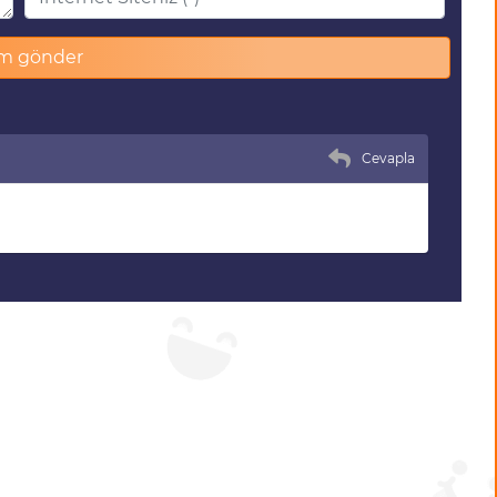
Cevapla