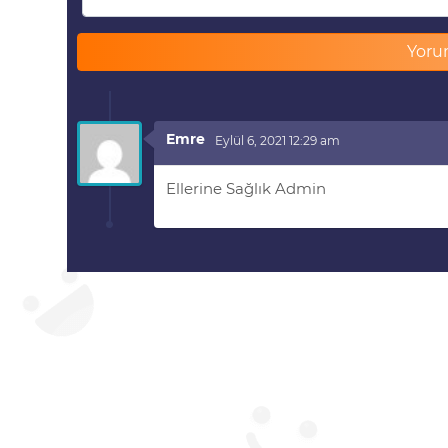
Emre
Eylül 6, 2021 12:29 am
Ellerine Sağlık Admin