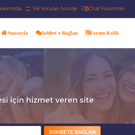
kkımızda
Sık Sorulan Sorular
Chat Forumlari
Anasayfa
Sohbet`e Bağlan
Forum Kolik
esi için hizmet veren site
SOHBETE BAĞLAN