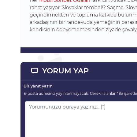
her
Mobil Sohbet Odaları
farklıdır. Ancak Slo
rahat yaşıyor. Slovaklar tembel!? Saçma, Slovaky
geçindirmekten ve topluma katkıda bulunma
arkadaşının bir randevuda yemeğinin paras
kendisinin ödeyememesinden ziyade şövalyeli
YORUM YAP
Bir yanıt yazın
E-posta adresiniz yayınlanmayacak.
Gerekli alanlar
*
ile işaretl