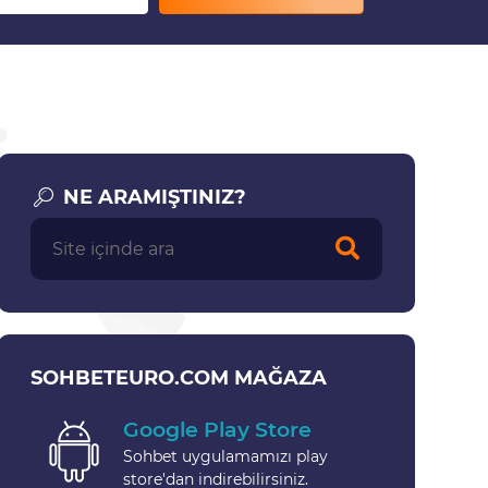
NE ARAMIŞTINIZ?
SOHBETEURO.COM MAĞAZA
Google Play Store
Sohbet uygulamamızı play
store'dan indirebilirsiniz.