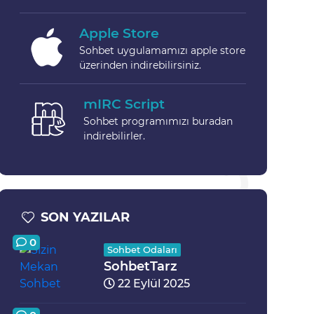
Apple Store
Sohbet uygulamamızı apple store
üzerinden indirebilirsiniz.
mIRC Script
Sohbet programımızı buradan
indirebilirler.
SON YAZILAR
0
Sohbet Odaları
SohbetTarz
22 Eylül 2025